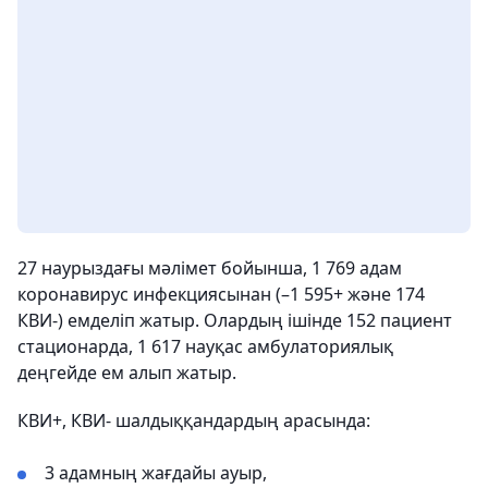
27 наурыздағы мәлімет бойынша, 1 769 адам
коронавирус инфекциясынан (–1 595+ және 174
КВИ-) емделіп жатыр. Олардың ішінде 152 пациент
стационарда, 1 617 науқас амбулаториялық
деңгейде ем алып жатыр.
КВИ+, КВИ- шалдыққандардың арасында:
3 адамның жағдайы ауыр,