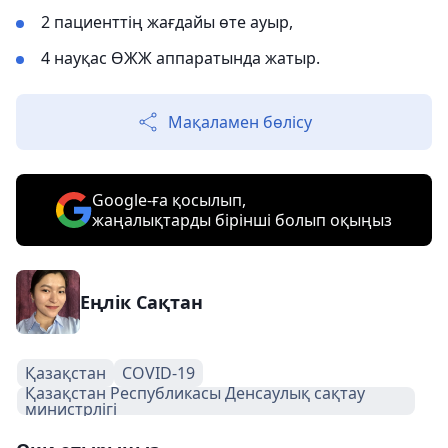
2 пациенттің жағдайы өте ауыр,
4 науқас ӨЖЖ аппаратында жатыр.
Мақаламен бөлісу
Google-ға қосылып,
жаңалықтарды бірінші болып оқыңыз
Еңлік Сақтан
Қазақстан
COVID-19
Қазақстан Республикасы Денсаулық сақтау
министрлігі