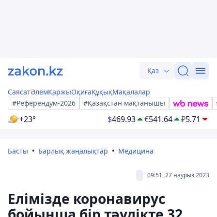
Қаз
Саясат
Әлем
Қаржы
Оқиға
Құқық
Мақалалар
#Референдум-2026
#Қазақстан мақтанышы
+23°
$
469.93
€
541.64
₽
5.71
Басты
Барлық жаңалықтар
Медицина
09:51, 27 наурыз 2023
Елімізде коронавирус
бойынша бір тәулікте 32