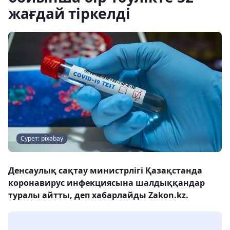
жағдай тіркелді
Сурет: pixabay
Денсаулық сақтау министрлігі Қазақстанда
коронавирус инфекциясына шалдыққандар
туралы айтты, деп хабарлайды Zakon.kz.