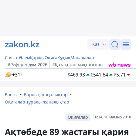
Қаз
Саясат
Әлем
Қаржы
Оқиға
Құқық
Мақалалар
#Референдум-2026
#Қазақстан мақтанышы
+31°
$
469.93
€
541.64
₽
5.71
Басты
Барлық жаңалықтар
Оқиғалар туралы жаңалықтар
Оқиғалар
16:34, 10 мамыр 2018
Ақтөбеде 89 жастағы қария