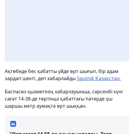
Ақтөбеде бес қабатты үйде өрт шығып, бір адам
зардап шекті, деп хабарлайды
Sputnik Қазақстан.
Баспасөз қызметінің хабарлауынша, сәрсенбі күні
сағат 14-38-де төртінші қабаттағы пәтерде үш
шаршы метр аумақта өрт шыққан.