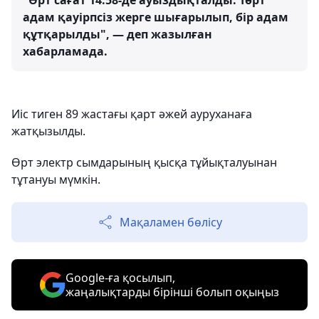
"Өрт сағат 14.58-де ауыздықталды. Төрт
адам қауірпсіз жерге шығарылып, бір адам
құтқарылды", — деп жазылған
хабарламада.
Иіс тиген 89 жастағы қарт әжей ауруханаға
жатқызылды.
Өрт электр сымдарының қысқа тұйықталуынан
тұтануы мүмкін.
Мақаламен бөлісу
Google-ға қосылып,
жаңалықтарды бірінші болып оқыңыз