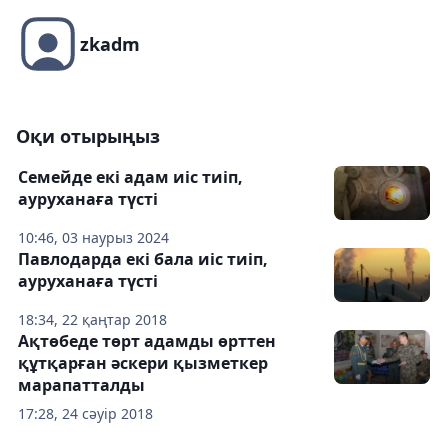
zkadm
Оқи отырыңыз
Семейде екі адам иіс тиіп,
ауруханаға түсті
10:46, 03 наурыз 2024
Павлодарда екі бала иіс тиіп,
ауруханаға түсті
18:34, 22 қаңтар 2018
Ақтөбеде төрт адамды өрттен
құтқарған әскери қызметкер
марапатталды
17:28, 24 сәуір 2018