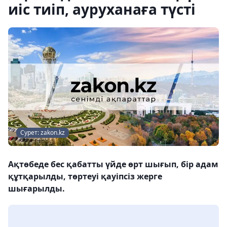
иіс тиіп, ауруханаға түсті
Сурет: zakon.kz
Ақтөбеде бес қабатты үйде өрт шығып, бір адам
құтқарылды, төртеуі қауіпсіз жерге
шығарылды.