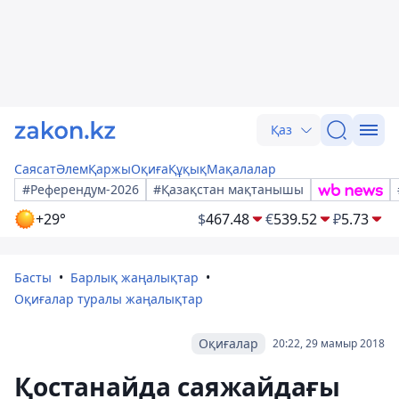
Қаз
Саясат
Әлем
Қаржы
Оқиға
Құқық
Мақалалар
#Референдум-2026
#Қазақстан мақтанышы
+29°
$
467.48
€
539.52
₽
5.73
Басты
Барлық жаңалықтар
Оқиғалар туралы жаңалықтар
Оқиғалар
20:22, 29 мамыр 2018
Қостанайда саяжайдағы