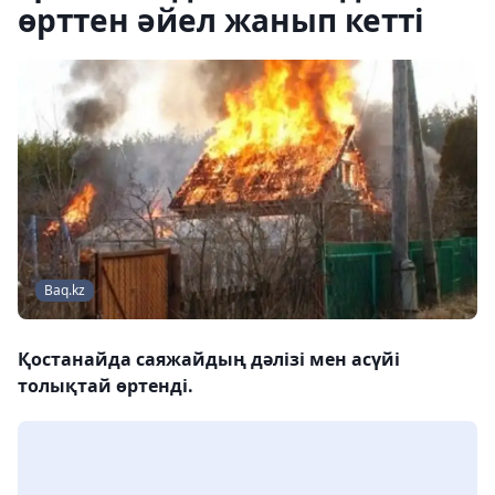
өрттен әйел жанып кетті
Baq.kz
Қостанайда саяжайдың дәлізі мен асүйі
толықтай өртенді.