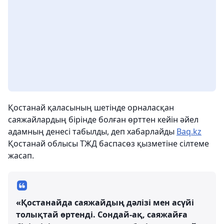
Қостанай қаласының шетінде орналасқан
саяжайлардың бірінде болған өрттен кейін әйел
адамның денесі табылды, деп хабарлайды
Baq.kz
Қостанай облысы ТЖД баспасөз қызметіне сілтеме
жасап.
«Қостанайда саяжайдың дәлізі мен асүйі
толықтай өртенді. Сондай-ақ, саяжайға