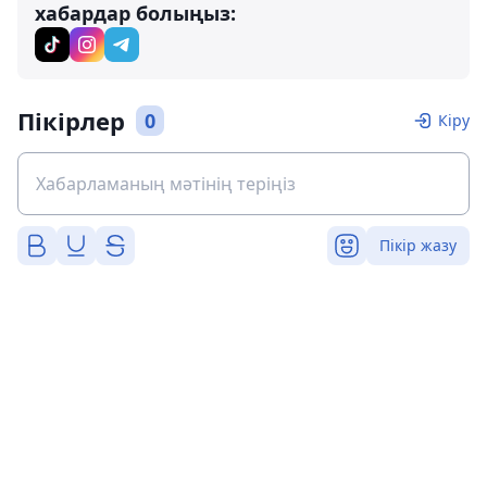
хабардар болыңыз:
Пікірлер
0
Кіру
Пікір жазу