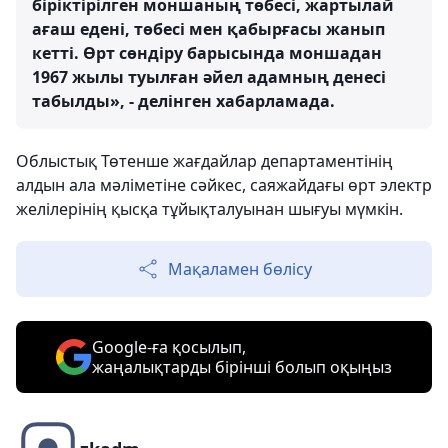
біріктірілген моншаның төбесі, жартылай
ағаш едені, төбесі мен қабырғасы жанып
кетті. Өрт сөндіру барысында моншадан
1967 жылы туылған әйел адамның денесі
табылды», - делінген хабарламада.
Облыстық Төтенше жағдайлар департаментінің
алдын ала мәліметіне сәйкес, саяжайдағы өрт электр
желілерінің қысқа тұйықталуынан шығуы мүмкін.
Мақаламен бөлісу
Google-ға қосылып,
жаңалықтарды бірінші болып оқыңыз