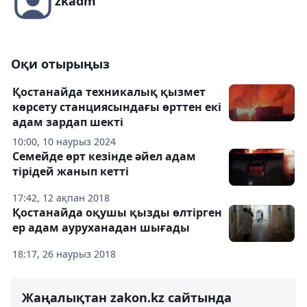
zkadm
Оқи отырыңыз
Қостанайда техникалық қызмет
көрсету станциясындағы өрттен екі
адам зардап шекті
10:00, 10 наурыз 2024
Семейде өрт кезінде әйел адам
тірідей жанып кетті
17:42, 12 ақпан 2018
Қостанайда оқушы қызды өлтірген
ер адам ауруханадан шығады
18:17, 26 наурыз 2018
Жаңалықтан zakon.kz сайтында