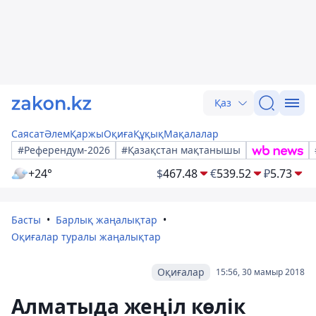
Қаз
Саясат
Әлем
Қаржы
Оқиға
Құқық
Мақалалар
#Референдум-2026
#Қазақстан мақтанышы
+24°
$
467.48
€
539.52
₽
5.73
Басты
Барлық жаңалықтар
Оқиғалар туралы жаңалықтар
Оқиғалар
15:56, 30 мамыр 2018
Алматыда жеңіл көлік