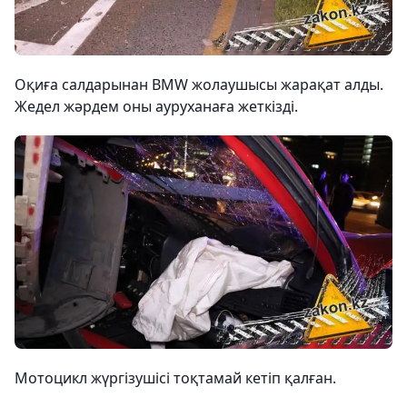
Оқиға салдарынан BMW жолаушысы жарақат алды.
Жедел жәрдем оны ауруханаға жеткізді.
Мотоцикл жүргізушісі тоқтамай кетіп қалған.