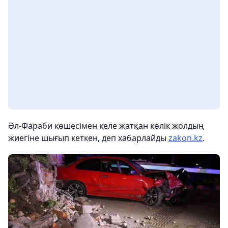
Әл-Фараби көшесімен келе жатқан көлік жолдың
жиегіне шығып кеткен, деп хабарлайды
zakon.kz
.