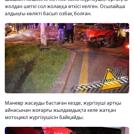
жолдан шеткі сол жолаққа өткісі келген. Осылайша
алдыңғы көлікті басып озбақ болған.
Маневр жасауды бастаған кезде, жүргізуші артқы
айнасынан жоғарғы жылдамдықта келе жатқан
мотоцикл жүргізушісін байқайды.