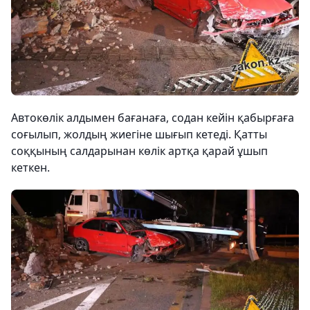
Автокөлік алдымен бағанаға, содан кейін қабырғаға
соғылып, жолдың жиегіне шығып кетеді. Қатты
соққының салдарынан көлік артқа қарай ұшып
кеткен.