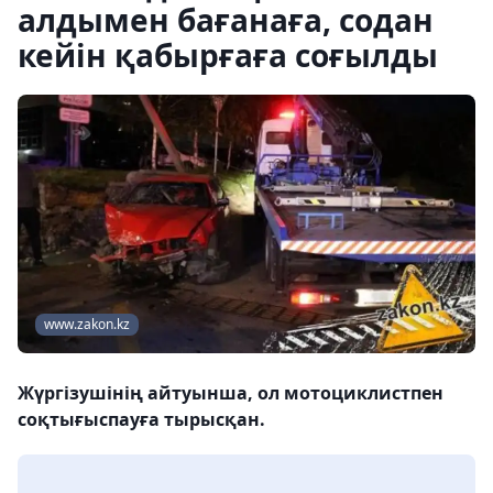
алдымен бағанаға, содан
кейін қабырғаға соғылды
www.zakon.kz
Жүргізушінің айтуынша, ол мотоциклистпен
соқтығыспауға тырысқан.