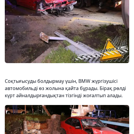
Соқтығысуды болдырмау үшін, BMW жүргізушісі
автомобильді өз жолына қайта бұрады. Бірақ рөлді
күрт айналдырғандықтан тізгінді жоғалтып алады.