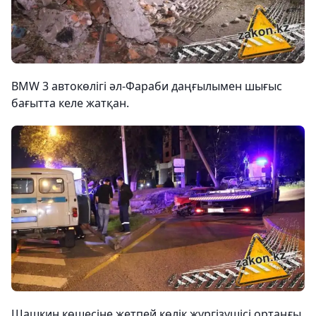
BMW 3 автокөлігі әл-Фараби даңғылымен шығыс
бағытта келе жатқан.
Шашкин көшесіне жетпей көлік жүргізушісі ортаңғы