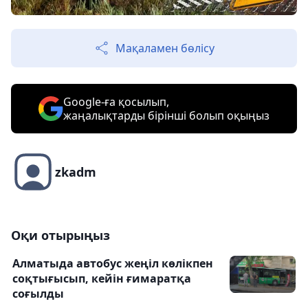
Мақаламен бөлісу
Google-ға қосылып,
жаңалықтарды бірінші болып оқыңыз
zkadm
Оқи отырыңыз
Алматыда автобус жеңіл көлікпен
соқтығысып, кейін ғимаратқа
соғылды