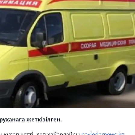
руханаға жеткізілген.
ан құлап кетті, деп хабарлайды
pavlodarnews.kz