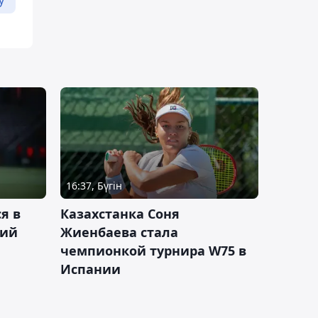
у
16:37, Бүгін
я в
Казахстанка Соня
кий
Жиенбаева стала
чемпионкой турнира W75 в
Испании