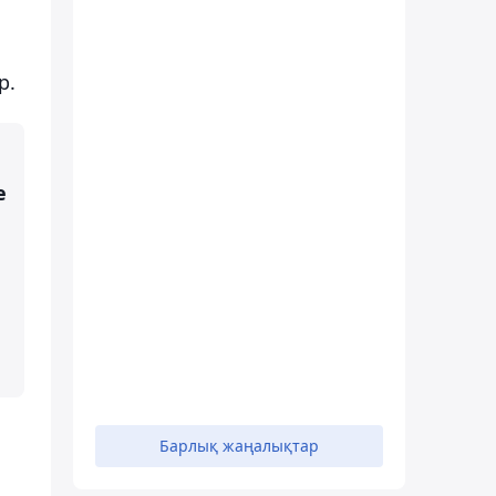
р.
е
Барлық жаңалықтар