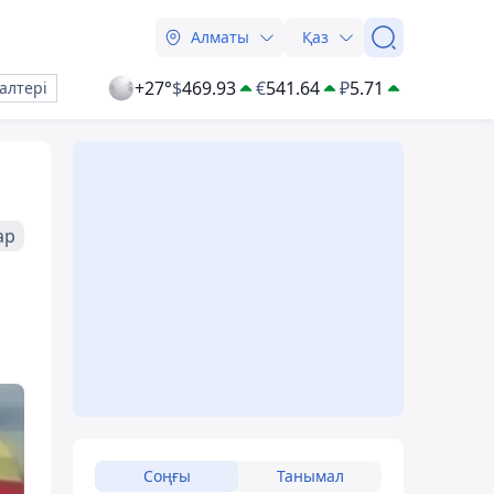
Алматы
Қаз
+27°
$
469.93
€
541.64
₽
5.71
алтері
ар
Соңғы
Танымал