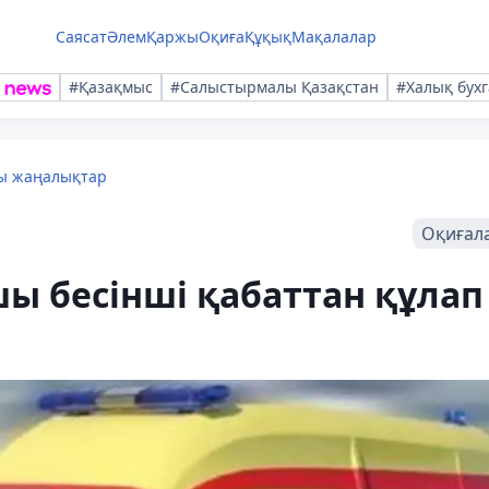
Саясат
Әлем
Қаржы
Оқиға
Құқық
Мақалалар
#Қазақмыс
#Салыстырмалы Қазақстан
#Халық бухг
лы жаңалықтар
Оқиғал
шы бесінші қабаттан құлап