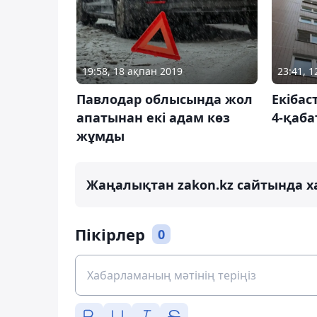
19:58, 18 ақпан 2019
23:41, 
Павлодар облысында жол
Екібас
апатынан екі адам көз
4-қаба
жұмды
Жаңалықтан zakon.kz сайтында х
Пікірлер
0