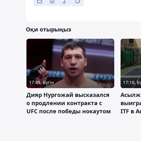
Оқи отырыңыз
17:49, Бүгін
17:18, Б
Дияр Нургожай высказался
Асылж
о продлении контракта с
выигр
UFC после победы нокаутом
ITF в 