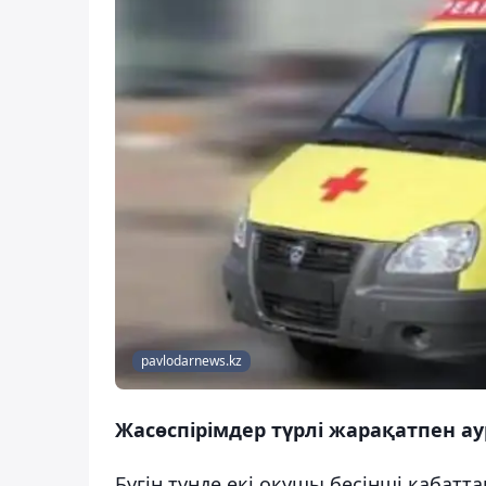
pavlodarnews.kz
Жасөспірімдер түрлі жарақатпен ау
Бүгін түнде екі оқушы бесінші қабатт