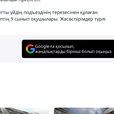
тты үйдің подъездінің терезесінен құлаған.
ептің 9 сынып оқушылары. Жасөспірімдер түрлі
Google-ға қосылып,
жаңалықтарды бірінші болып оқыңыз