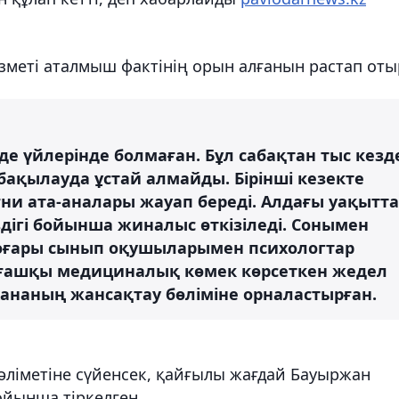
ызметі аталмыш фактінің орын алғанын растап оты
де үйлерінде болмаған. Бұл сабақтан тыс кезд
бақылауда ұстай алмайды. Бірінші кезекте
ни ата-аналары жауап береді. Алдағы уақытта
здігі бойынша жиналыс өткізіледі. Сонымен
 жоғары сынып оқушыларымен психологтар
алғашқы медициналық көмек көрсеткен жедел
наның жансақтау бөліміне орналастырған.
әліметіне сүйенсек, қайғылы жағдай Бауыржан
йынша тіркелген.