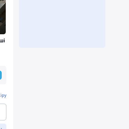
ші
Кіру