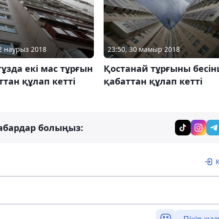
12 наурыз 2018
23:50, 30 мамыр 2018
тұзда екі мас тұрғын
Қостанай тұрғыны бесін
ттан құлап кетті
қабаттан құлап кетті
абардар болыңыз: