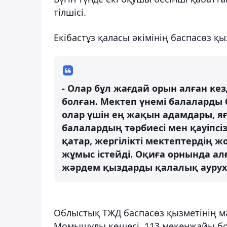
тілшісі.
Екібастұз қаласы әкімінің баспасөз қ
- Олар бұл жағдай орын алған кез
болған. Мектеп үнемі балаларды 
олар үшін ең жақын адамдары, яғ
балалардың тәрбиесі мен қауіпсі
қатар, жергілікті мектептердің
жұмыс істейді. Оқиға орнында 
жәрдем қыздарды қалалық ауруха
Облыстық ТЖД баспасөз қызметінің м
Момышұлы көшесі, 113 мекенжайы бо