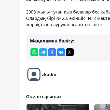
2003 жылы туған қыз балалар бес қаба
Олардың бірі № 23, екіншісі № 2 мект
жарақатпен ауруханаға жеткізілген.
Мақаламен бөлісу:
zkadm
Оқи отырыңыз