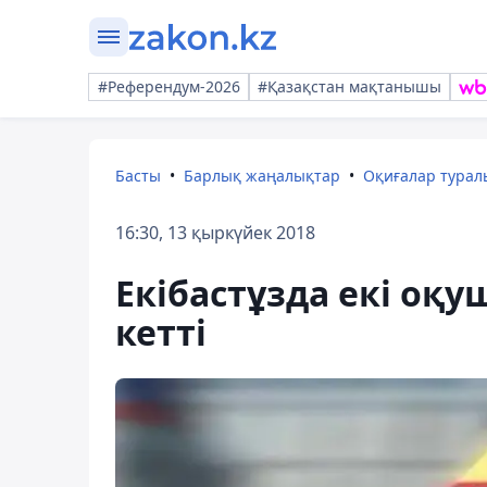
#Референдум-2026
#Қазақстан мақтанышы
Басты
Барлық жаңалықтар
Оқиғалар тура
16:30, 13 қыркүйек 2018
Екібастұзда екі оқу
кетті