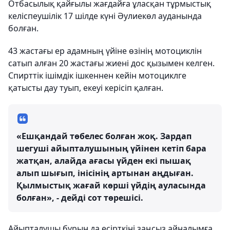
Отбасылық қайғылы жағдайға ұласқан тұрмыстық
келіспеушілік 17 шілде күні Әулиекөл ауданында
болған.
43 жастағы ер адамның үйіне өзінің мотоциклін
сатып алған 20 жастағы жиені дос қызымен келген.
Спирттік ішімдік ішкеннен кейін мотоциклге
қатысты дау туып, екеуі керісіп қалған.
«Ешқандай төбелес болған жоқ. Зардап
шегуші айыпталушының үйінен кетіп бара
жатқан, алайда ағасы үйден екі пышақ
алып шығып, інісінің артынан аңдыған.
Қылмыстық жағай көрші үйдің ауласында
болған», - дейді сот төрешісі.
Айыпталушы бұрын да есірткіні заңсыз айналымға