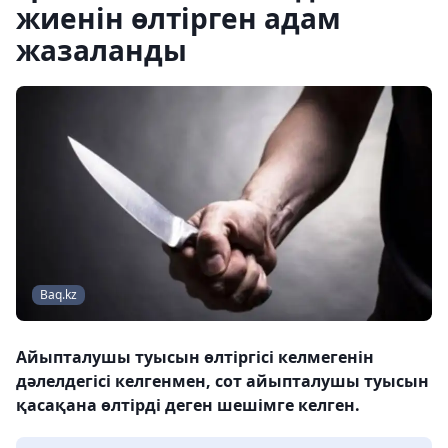
жиенін өлтірген адам
жазаланды
Baq.kz
Айыпталушы туысын өлтіргісі келмегенін
дәлелдегісі келгенмен, сот айыпталушы туысын
қасақана өлтірді деген шешімге келген.