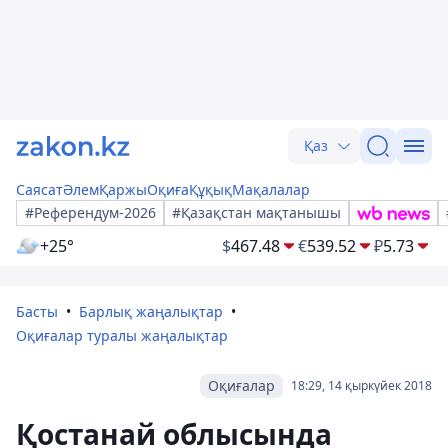
Қаз
Саясат
Әлем
Қаржы
Оқиға
Құқық
Мақалалар
#Референдум-2026
#Қазақстан мақтанышы
+25°
$
467.48
€
539.52
₽
5.73
Басты
Барлық жаңалықтар
Оқиғалар туралы жаңалықтар
Оқиғалар
18:29, 14 қыркүйек 2018
Қостанай облысында