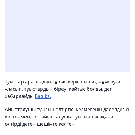
Туыстар арасындағы ұрыс-керіс пышақ жұмсауға
ұласып, туыстардың біреуі қайтыс болды, деп
хабарлайды
Baq.kz.
Айыпталушы туысын өлтіргісі келмегенін дәлелдегісі
келгенмен, сот айыпталушы туысын қасақана
өлтірді деген шешімге келген.