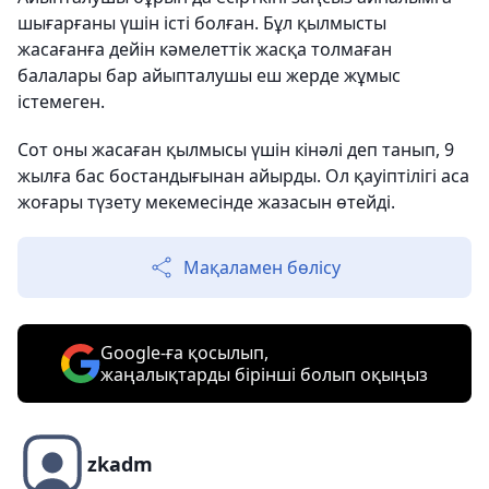
шығарғаны үшін істі болған. Бұл қылмысты
жасағанға дейін кәмелеттік жасқа толмаған
балалары бар айыпталушы еш жерде жұмыс
істемеген.
Сот оны жасаған қылмысы үшін кінәлі деп танып, 9
жылға бас бостандығынан айырды. Ол қауіптілігі аса
жоғары түзету мекемесінде жазасын өтейді.
Мақаламен бөлісу
Google-ға қосылып,
жаңалықтарды бірінші болып оқыңыз
zkadm