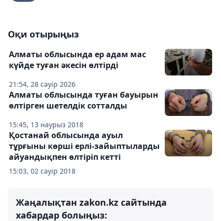
Оқи отырыңыз
Алматы облысында ер адам мас
күйде туған әкесін өлтірді
21:54, 28 сәуір 2026
Алматы облысында туған бауырын
өлтірген шетелдік сотталды
15:45, 13 наурыз 2018
Қостанай облысында ауыл
тұрғыны көрші ерлі-зайыптыларды
айуандықпен өлтіріп кетті
15:03, 02 сәуір 2018
Жаңалықтан zakon.kz сайтында
хабардар болыңыз: