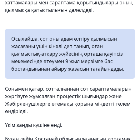
хаттамалары мен сараптама қорытындылары оның
қылмысқа қатыстылығын дәлелдеді.
Осылайша, сот оны адам өлтіру қылмысын
жасағаны үшін кінәлі деп танып, оған
қылмыстық-атқару жүйесінің орташа қауіпсіз
мекемесінде өтеумен 9 жыл мерзімге бас
бостандығынан айыру жазасын тағайындады.
Сонымен қатар, сотталғаннан сот сараптамаларын
жүргізуге жұмсалған процестік шығындар және
Жәбірленушілерге өтемақы қорына міндетті төлем
өндірілді.
Үкім заңды күшіне енді.
Бұған дейін Қостанай облысында анасын қорғамақ