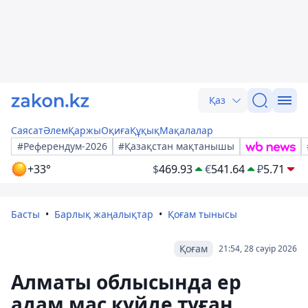
Қаз
Саясат
Әлем
Қаржы
Оқиға
Құқық
Мақалалар
#Референдум-2026
#Қазақстан мақтанышы
+33°
$
469.93
€
541.64
₽
5.71
Басты
Барлық жаңалықтар
Қоғам тынысы
Қоғам
21:54, 28 сәуір 2026
Алматы облысында ер
адам мас күйде туған