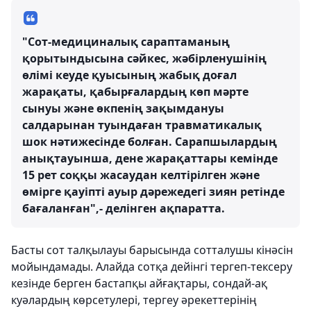
"Сот-медициналық сараптаманың
қорытындысына сәйкес, жәбірленушінің
өлімі кеуде қуысының жабық доғал
жарақаты, қабырғалардың көп мәрте
сынуы және өкпенің зақымдануы
салдарынан туындаған травматикалық
шок нәтижесінде болған. Сарапшылардың
анықтауынша, дене жарақаттары кемінде
15 рет соққы жасаудан келтірілген және
өмірге қауіпті ауыр дәрежедегі зиян ретінде
бағаланған",- делінген ақпаратта.
Басты сот талқылауы барысында сотталушы кінәсін
мойындамады. Алайда сотқа дейінгі тергеп-тексеру
кезінде берген бастапқы айғақтары, сондай-ақ
куәлардың көрсетулері, тергеу әрекеттерінің