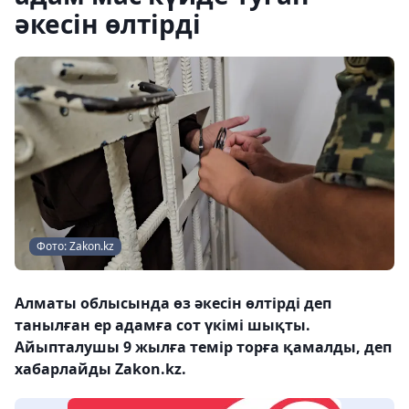
әкесін өлтірді
Фото: Zakon.kz
Алматы облысында өз әкесін өлтірді деп
танылған ер адамға сот үкімі шықты.
Айыпталушы 9 жылға темір торға қамалды, деп
хабарлайды Zakon.kz.