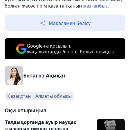
болған жасөспірім қаза тапқанын
жазғанбыз
.
Мақаламен бөлісу
Google-ға қосылып,
жаңалықтарды бірінші болып оқыңыз
Ботагөз Ақиқат
Қазақстан
Алматы облысы
Оқи отырыңыз
Талдықорғанда ауыр науқас
қызының өмірін тозаққа