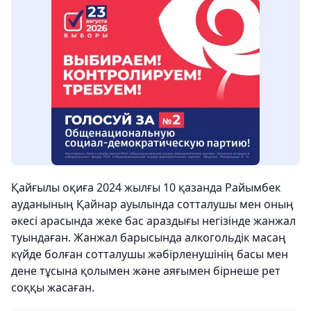
Қайғылы оқиға 2024 жылғы 10 қазанда Райымбек
ауданының Қайнар ауылында сотталушы мен оның
әкесі арасында жеке бас араздығы негізінде жанжал
туындаған. Жанжал барысында алкогольдік масаң
күйде болған сотталушы жәбірленушінің басы мен
дене тұсына қолымен және аяғымен бірнеше рет
соққы жасаған.