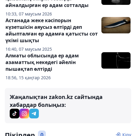
айналдырған ер адам сотталды
10:33, 07 маусым 2026
Астанада жеке кәсіпорын
күзетшісін аяусыз өлтірді деп
айыпталған ер адамға қатысты сот
үкімі шықты
16:40, 07 маусым 2025
Алматы облысында ер адам
азаматтық некедегі әйелін
пышақтап өлтірді
18:56, 15 қаңтар 2026
Жаңалықтан zakon.kz сайтында
хабардар болыңыз:
Пікірлер
0
Кіру