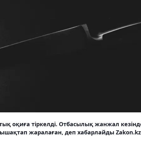
ық оқиға тіркелді. Отбасылық жанжал кезінд
 пышақтап жаралаған, деп хабарлайды Zakon.kz