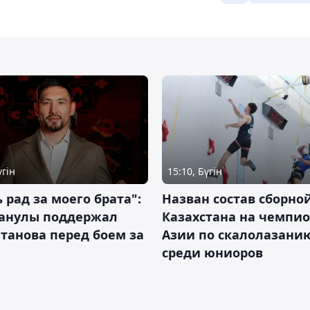
үгін
15:10, Бүгін
 рад за моего брата":
Назван состав сборно
анулы поддержал
Казахстана на чемпи
танова перед боем за
Азии по скалолазани
среди юниоров