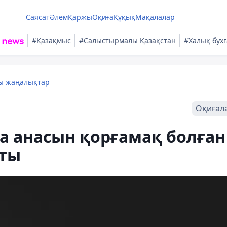
Саясат
Әлем
Қаржы
Оқиға
Құқық
Мақалалар
#Қазақмыс
#Салыстырмалы Қазақстан
#Халық бухг
лы жаңалықтар
Оқиғал
а анасын қорғамақ болған
пты