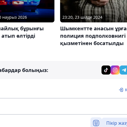
20 наурыз 2026
23:20, 23 шілде 2024
найлық бұрынғы
Шымкентте анасын ұрға
 атып өлтірді
полиция подполковнигі
қызметінен босатылды
абардар болыңыз:
Пікір жаз