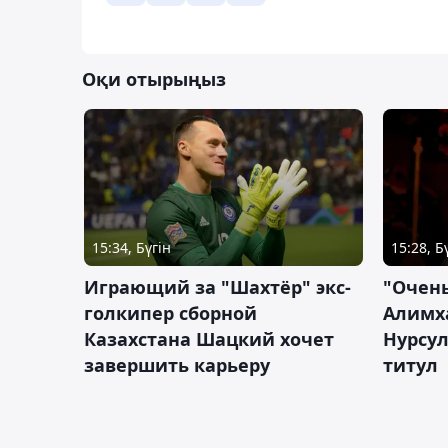
Оқи отырыңыз
15:34, Бүгін
15:28, Б
Играющий за "Шахтёр" экс-
"Очень
голкипер сборной
Алимх
Казахстана Шацкий хочет
Нурсул
завершить карьеру
титул