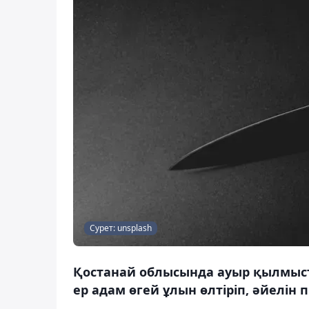
Сурет: unsplash
Қостанай облысында ауыр қылмыст
ер адам өгей ұлын өлтіріп, әйелін