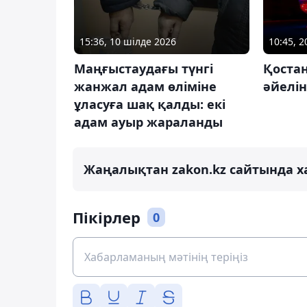
15:36, 10 шілде 2026
10:45, 
Маңғыстаудағы түнгі
Қоста
жанжал адам өліміне
әйелін
ұласуға шақ қалды: екі
адам ауыр жараланды
Жаңалықтан zakon.kz сайтында х
Пікірлер
0