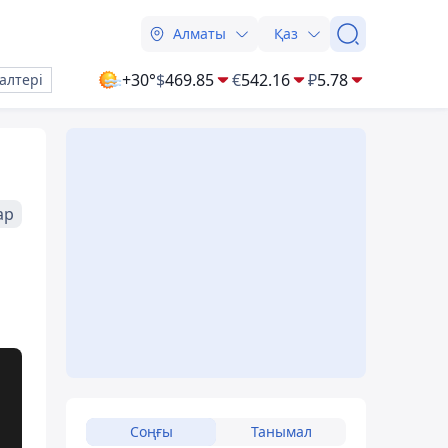
Алматы
Қаз
+30°
$
469.85
€
542.16
₽
5.78
алтері
ар
Соңғы
Танымал