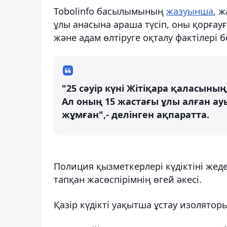
Tobolinfo басылымының
жазуынша
, 
ұлы анасына араша түсіп, оны қорғауғ
және адам өлтіруге оқталу фактілері
"25 сәуір күні Жітіқара қаласын
Ал оның 15 жастағы ұлы алған а
жұмған",- делінген ақпаратта.
Полиция қызметкерлері күдіктіні жедел
тапқан жасөспірімнің өгей әкесі.
Қазір күдікті уақытша ұстау изолятор