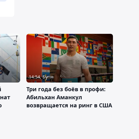
14:54, Бүгін
й
Три года без боёв в профи:
онат
Абильхан Аманкул
ю
возвращается на ринг в США