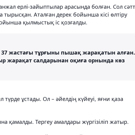
жанжал ерлі-зайыптылар арасында болған. Сол сәт
а тырысқан. Аталған дерек бойынша кісі өлтіру
 бойынша қылмыстық іс қозғалды.
ың 37 жастағы тұрғыны пышақ жарақатын алған.
уыр жарақат салдарынан оқиға орнында көз
 түрде ұстады. Ол – әйелдің күйеуі, яғни қаза
ына қамалды. Тергеу амалдары жүргізіліп жатыр.