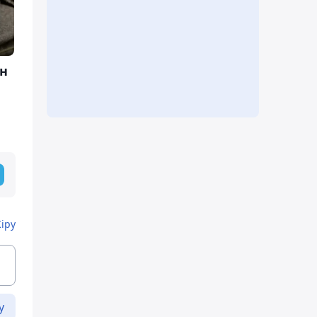
н
Кіру
у