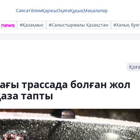
Саясат
Әлем
Қаржы
Оқиға
Құқық
Мақалалар
#Қазақмыс
#Салыстырмалы Қазақстан
#Халық бухг
Қоғ
ғы трассада болған жол
қаза тапты