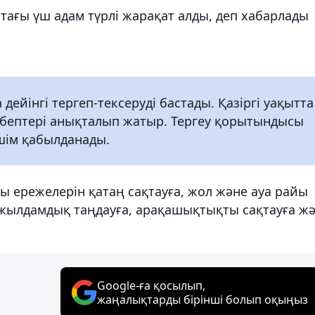
 тағы үш адам түрлі жарақат алды, деп хабарлады
ейінгі тергеп-тексеруді бастады. Қазіргі уақытта
бептері анықталып жатыр. Тергеу қорытындысы
шім қабылданады.
ы ережелерін қатаң сақтауға, жол және ауа райы
 жылдамдық таңдауға, арақашықтықты сақтауға ж
Google-ға қосылып,
жаңалықтарды бірінші болып оқыңыз