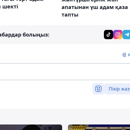
 шекті
апатынан үш адам қаза
тапты
абардар болыңыз:
Пікір жаз