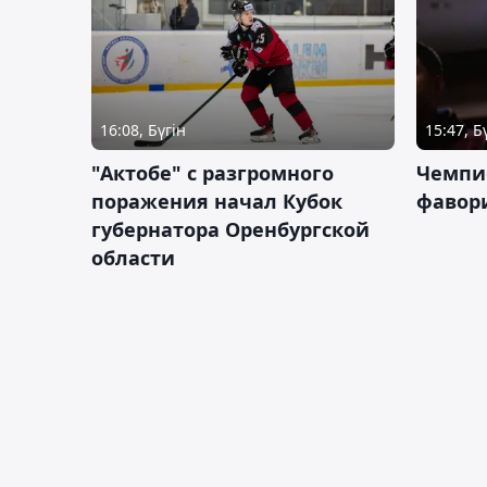
16:08, Бүгін
15:47, Б
"Актобе" с разгромного
Чемпи
поражения начал Кубок
фавор
губернатора Оренбургской
области