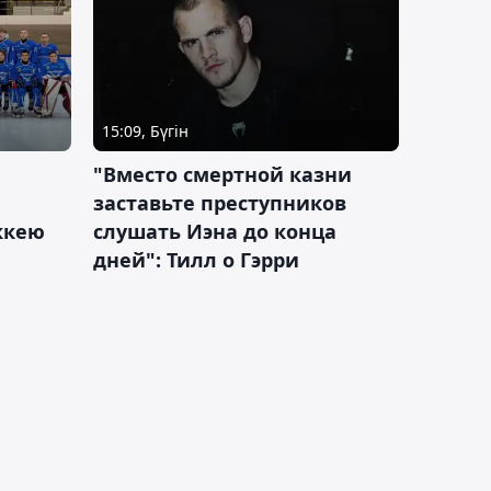
15:09, Бүгін
"Вместо смертной казни
заставьте преступников
оккею
слушать Иэна до конца
дней": Тилл о Гэрри