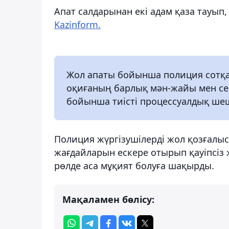
Апат салдарынан екі адам қаза тауып,
Kazinform.
Жол апаты бойынша полиция сотқа д
оқиғаның барлық мән-жайы мен се
бойынша тиісті процессуалдық ше
Полиция жүргізушілерді жол қозғалыс
жағдайларын ескере отырып қауіпсіз
рөлде аса мұқият болуға шақырды.
Мақаламен бөлісу: