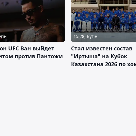
үгін
15:28, Бүгін
он UFC Ван выйдет
Стал известен состав
итом против Пантожи
"Иртыша" на Кубок
Казахстана 2026 по х