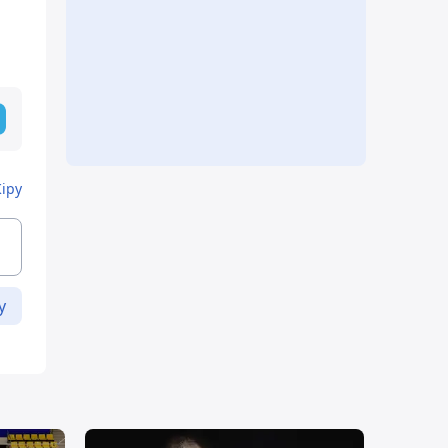
Кіру
у