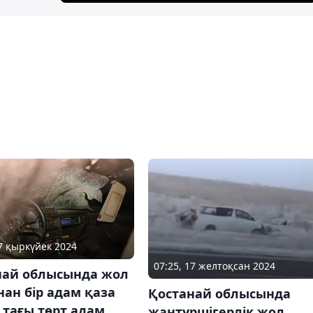
17 қыркүйек 2024
07:25, 17 желтоқсан 2024
най облысында жол
ан бір адам қаза
Қостанай облысында
 тағы төрт адам
жантүршігерлік жол