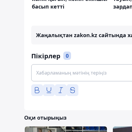
басып кетті
зардап
Жаңалықтан zakon.kz сайтында х
Пікірлер
0
Оқи отырыңыз