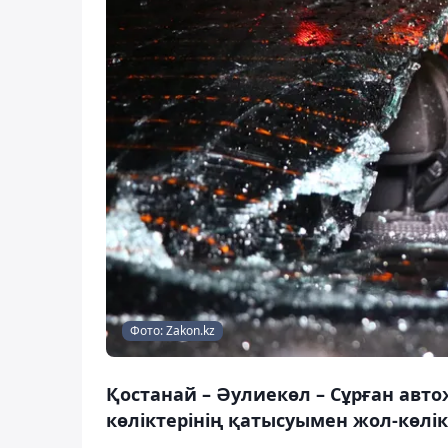
Фото: Zakon.kz
Қостанай – Әулиекөл – Сұрған авто
көліктерінің қатысуымен жол-көлік