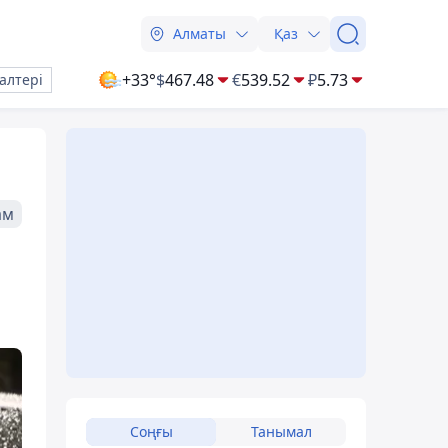
Алматы
Қаз
+33°
$
467.48
€
539.52
₽
5.73
алтері
ам
Соңғы
Танымал