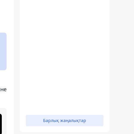
әне
Барлық жаңалықтар