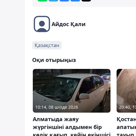
Айдос Қали
Қазақстан
Оқи отырыңыз
10:14, 08 шілде 2026
20:40, 
Алматыда жаяу
Қоста
жүргіншіні алдымен бір
апатын
көлік қағып, кейін екіншісі
тауып,