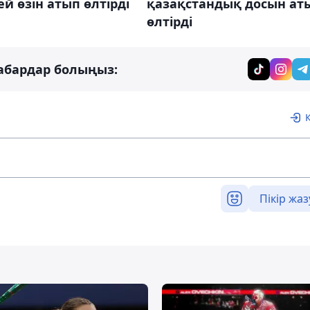
й өзін атып өлтірді
қазақстандық досын ат
өлтірді
абардар болыңыз:
Пікір жаз