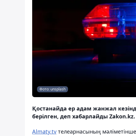
Фото: unsplash
Қостанайда ер адам жанжал кезінде
берілген, деп хабарлайды Zakon.kz.
Almaty.tv
телеарнасының мәліметінше,