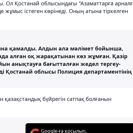
ы. Ол Қостанай облысындағы "Азаматтарға арнал
нде жұмыс істеген көрінеді. Оның атына тіркелген
рына қамалды. Алдын ала мәлімет бойынша,
а алған оқ жарақатынан көз жұмған. Қазір
ын анықтауға бағытталған жедел тергеу-
еді Қостанай облысы Полиция департаментінің
ан қазақстандық бүйрегін сатпақ болғанын
Google-ға қосылып,