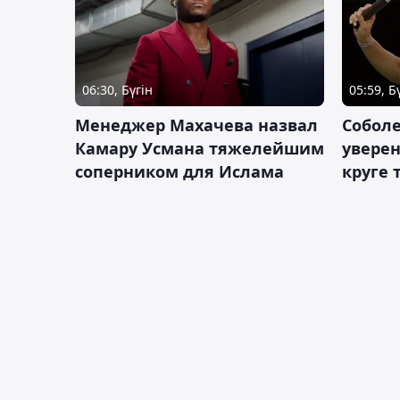
06:30, Бүгін
05:59, Б
Менеджер Махачева назвал
Собол
Камару Усмана тяжелейшим
уверен
соперником для Ислама
круге 