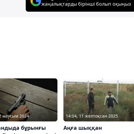
жаңалықтарды бірінші болып оқыңыз
12 маусым 2024
14:04, 11 желтоқсан 2025
андыда бұрынғы
Аңға шыққан