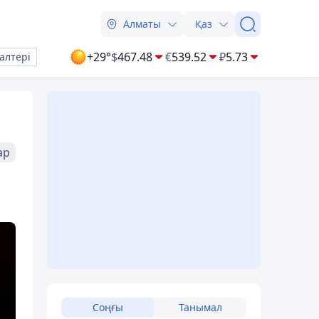
Алматы
Қаз
+29°
$
467.48
€
539.52
₽
5.73
алтері
ар
Соңғы
Танымал