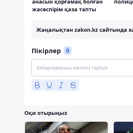
анасын қорғамақ болған
полице
жасөспірім қаза тапты
Жаңалықтан zakon.kz сайтында х
Пікірлер
0
Оқи отырыңыз