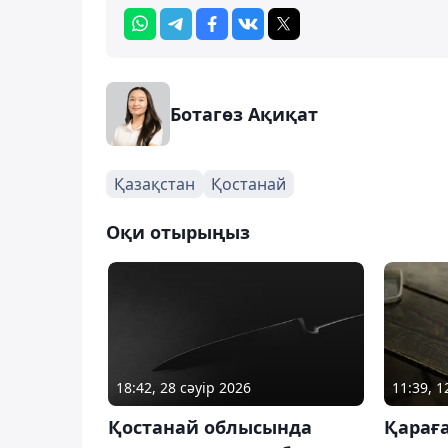
Ботагөз Ақиқат
Қазақстан
Қостанай
Оқи отырыңыз
18:42, 28 сәуір 2026
11:39, 
Қостанай облысында
Қарағ