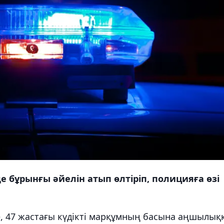
 бұрынғы әйелін атып өлтіріп, полицияға өзі
 47 жастағы күдікті марқұмның басына аңшылық