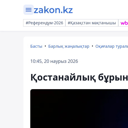
#Референдум-2026
#Қазақстан мақтанышы
Басты
Барлық жаңалықтар
Оқиғалар тура
10:45, 20 наурыз 2026
Қостанайлық бұрынғ