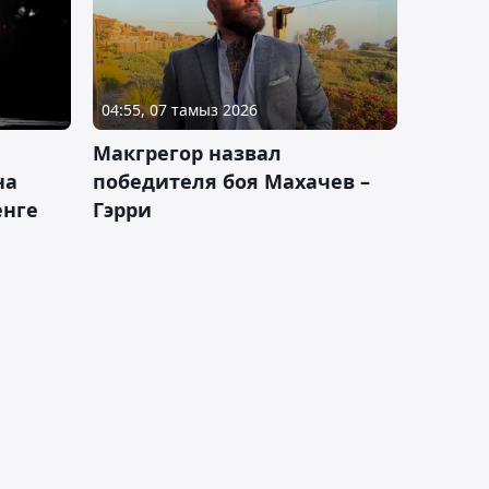
04:55, 07 тамыз 2026
Макгрегор назвал
на
победителя боя Махачев –
енге
Гэрри