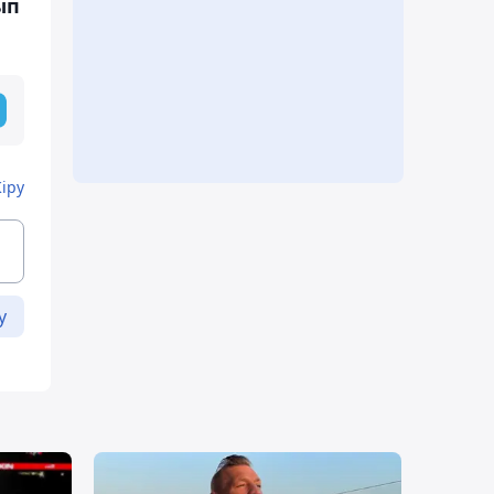
ып
Кіру
у