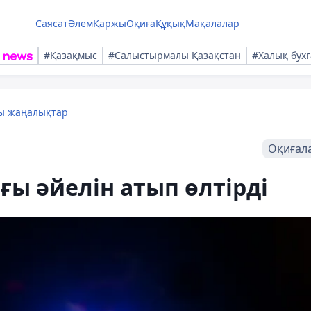
Саясат
Әлем
Қаржы
Оқиға
Құқық
Мақалалар
#Қазақмыс
#Салыстырмалы Қазақстан
#Халық бухг
лы жаңалықтар
Оқиғал
ы әйелін атып өлтірді