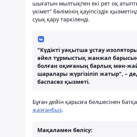
шығатын мылтықпен екі рет оқ атыпт
үкімет" бөлімінің қауіпсіздік қызметі
суық қару тәркіленді.
"Күдікті уақытша ұстау изолято
әйел тұрмыстық жанжал барысынд
болған оқиғаның барлық мән-жай
шаралары жүргізіліп жатыр", – д
баспасөз қызметі.
Бұған дейін қарызға белшесінен батқ
жазғанбыз
.
Мақаламен бөлісу: