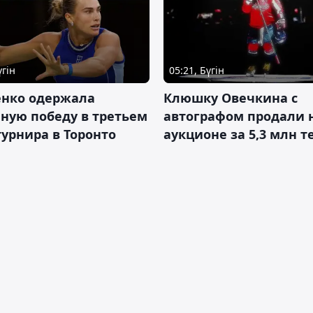
үгін
05:21, Бүгін
енко одержала
Клюшку Овечкина с
ную победу в третьем
автографом продали 
турнира в Торонто
аукционе за 5,3 млн т