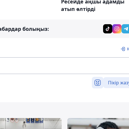
Ресейде аңшы адамды
атып өлтірді
абардар болыңыз:
Пікір жаз