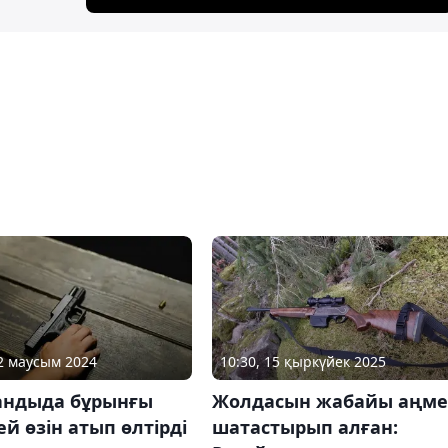
12 маусым 2024
10:30, 15 қыркүйек 2025
андыда бұрынғы
Жолдасын жабайы аңм
й өзін атып өлтірді
шатастырып алған: