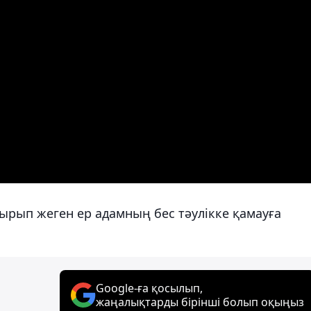
қуырып жеген ер адамның бес тәулікке қамауға
Google-ға қосылып,
жаңалықтарды бірінші болып оқыңыз