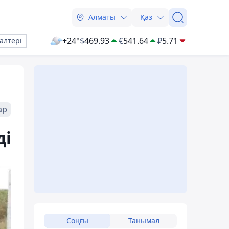
Алматы
Қаз
+24°
$
469.93
€
541.64
₽
5.71
алтері
ар
ді
Соңғы
Танымал