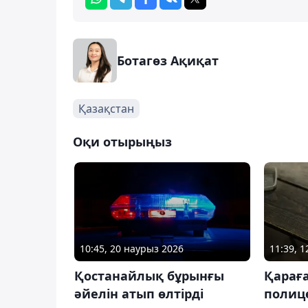
Ботагөз Ақиқат
Қазақстан
Оқи отырыңыз
10:45, 20 наурыз 2026
11:39, 
Қостанайлық бұрынғы
Қарағ
әйелін атып өлтірді
полице