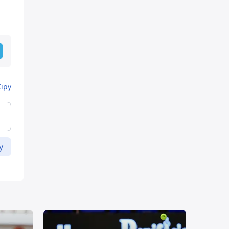
Кіру
у