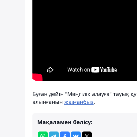
Бұған дейін "Мәңгілік алауға" тауық 
алынғанын
жазғанбыз
.
Мақаламен бөлісу: