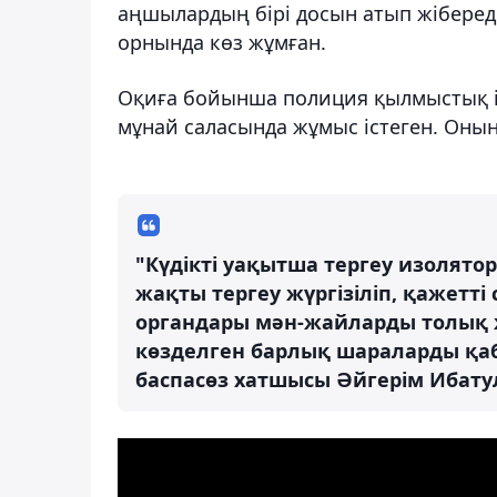
аңшылардың бірі досын атып жібереді.
орнында көз жұмған.
Оқиға бойынша полиция қылмыстық іс
мұнай саласында жұмыс істеген. Оның
"Күдікті уақытша тергеу изолято
жақты тергеу жүргізіліп, қажетт
органдары мән-жайларды толық ж
көзделген барлық шараларды қаб
баспасөз хатшысы Әйгерім Ибату