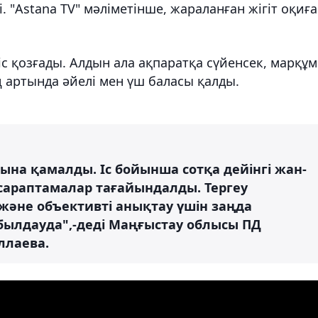
 "Astana TV" мәліметінше, жараланған жігіт оқиға
 қозғады. Алдын ала ақпаратқа сүйенсек, марқұм
 артында әйелі мен үш баласы қалды.
рына қамалды. Іс бойынша сотқа дейінгі жан-
і сараптамалар тағайындалды. Тергеу
әне объективті анықтау үшін заңда
ылдауда",-деді Маңғыстау облысы ПД
ллаева.