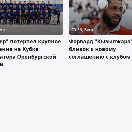
үгін
20:36, Бүгін
ер" потерпел крупное
Форвард "Кызылжара"
ение на Кубке
близок к новому
атора Оренбургской
соглашению с клубом
ти