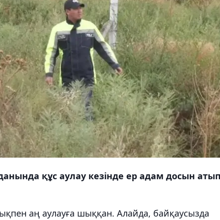
анында құс аулау кезінде ер адам досын аты
ықпен аң аулауға шыққан. Алайда, байқаусызда