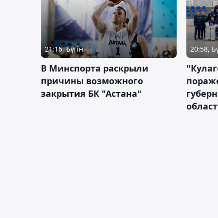
21:16, Бүгін
20:58, Б
В Минспорта раскрыли
"Кулаг
причины возможного
пораж
закрытия БК "Астана"
губерн
облас