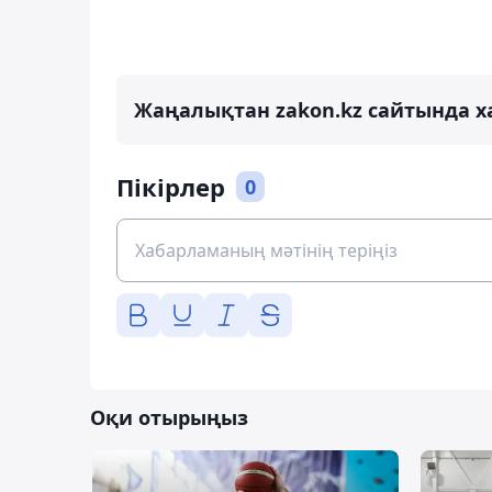
Жаңалықтан zakon.kz сайтында х
Пікірлер
0
Оқи отырыңыз