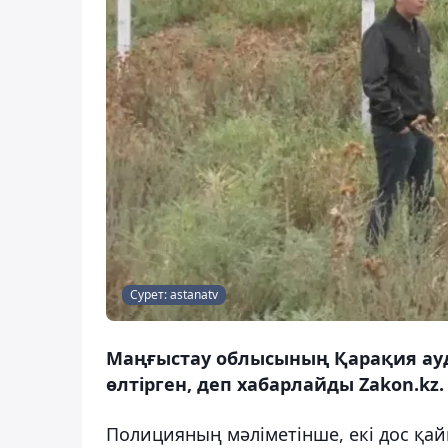
Сурет: astanatv
Маңғыстау облысының Қарақия ауд
өлтірген, деп хабарлайды Zakon.kz.
Полицияның мәліметінше, екі дос қай