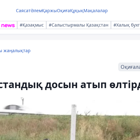
Саясат
Әлем
Қаржы
Оқиға
Құқық
Мақалалар
#Қазақмыс
#Салыстырмалы Қазақстан
#Халық бухг
лы жаңалықтар
Оқиғал
тандық досын атып өлтір