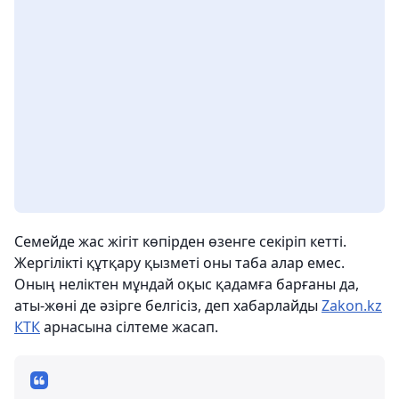
Семейде жас жігіт көпірден өзенге секіріп кетті.
Жергілікті құтқару қызметі оны таба алар емес.
Оның неліктен мұндай оқыс қадамға барғаны да,
аты-жөні де әзірге белгісіз, деп хабарлайды
Zakon.kz
КТК
арнасына сілтеме жасап.