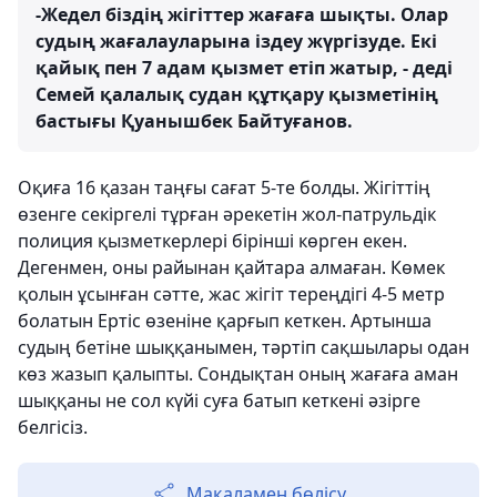
-Жедел біздің жігіттер жағаға шықты. Олар
судың жағалауларына іздеу жүргізуде. Екі
қайық пен 7 адам қызмет етіп жатыр, - деді
Семей қалалық судан құтқару қызметінің
бастығы Қуанышбек Байтуғанов.
Оқиға 16 қазан таңғы сағат 5-те болды. Жігіттің
өзенге секіргелі тұрған әрекетін жол-патрульдік
полиция қызметкерлері бірінші көрген екен.
Дегенмен, оны райынан қайтара алмаған. Көмек
қолын ұсынған сәтте, жас жігіт тереңдігі 4-5 метр
болатын Ертіс өзеніне қарғып кеткен. Артынша
судың бетіне шыққанымен, тәртіп сақшылары одан
көз жазып қалыпты. Сондықтан оның жағаға аман
шыққаны не сол күйі суға батып кеткені әзірге
белгісіз.
Мақаламен бөлісу