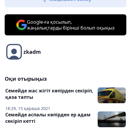
Google-ға қосылып,
жаңалықтарды бірінші болып оқыңыз
zkadm
Оқи отырыңыз
Семейде жас жігіт көпірден секіріп,
қаза тапты
18:29, 15 қараша 2021
Семейде аспалы көпірден ер адам
секіріп кетті