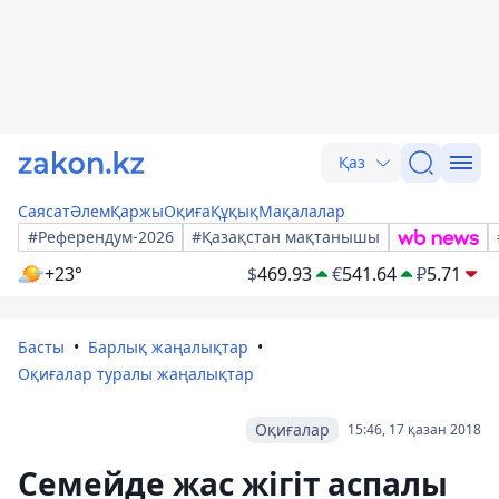
Қаз
Саясат
Әлем
Қаржы
Оқиға
Құқық
Мақалалар
#Референдум-2026
#Қазақстан мақтанышы
+23°
$
469.93
€
541.64
₽
5.71
Басты
Барлық жаңалықтар
Оқиғалар туралы жаңалықтар
Оқиғалар
15:46, 17 қазан 2018
Семейде жас жігіт аспалы