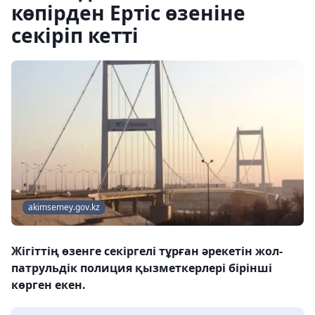
көпірден Ертіс өзеніне
секіріп кетті
akimsemey.gov.kz
Жігіттің өзенге секіргелі тұрған әрекетін жол-
патрульдік полиция қызметкерлері бірінші
көрген екен.