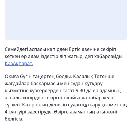
Семейдегі аспалы көпірден Ертіс өзеніне секіріп
кеткен ер адам іздестіріліп жатыр, деп хабарлайды
ҚазАқпарат.
Оқиға бүгін таңертең болды. Қалалық Төтенше
жағдайлар басқармасы мен судан құтқару
қызметіне куәгерлерден сағат 9.30-да ер адамның
аспалы көпірден секіргені жайында хабар келіп
түскен. Қазір оның денесін судан құтқару қызметінің
4 сүңгуірі здестіруде. Әзірге азаматтың аты-жөні
белгісіз.