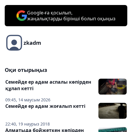
Google-ға қосылып,
жаңалықтарды бірінші болып оқыңыз
zkadm
Оқи отырыңыз
Семейде ер адам аспалы көпірден
құлап кетті
09:45, 14 маусым 2026
Семейде ер адам жоғалып кетті
22:40, 19 наурыз 2018
Алматыда бойжеткен көпірден