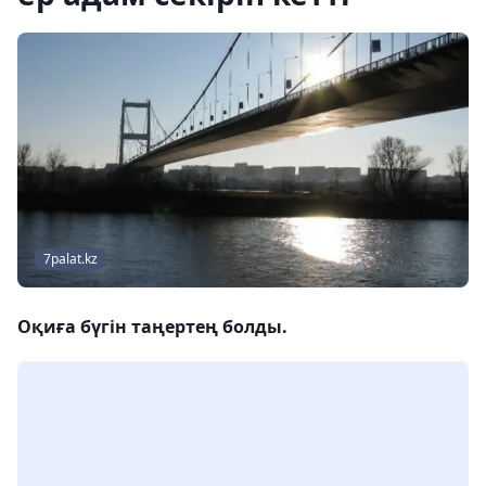
7palat.kz
Оқиға бүгін таңертең болды.