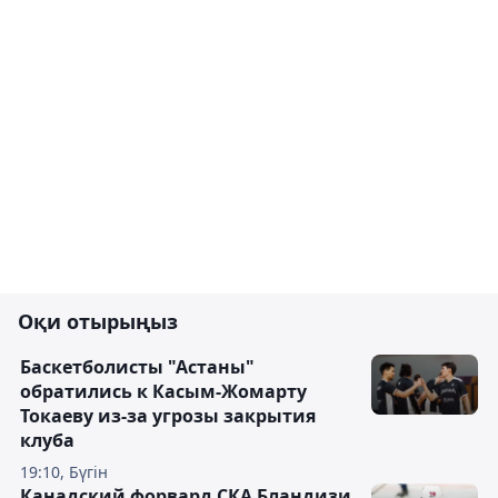
Оқи отырыңыз
Баскетболисты "Астаны"
обратились к Касым-Жомарту
Токаеву из-за угрозы закрытия
клуба
19:10, Бүгін
Канадский форвард СКА Бландизи