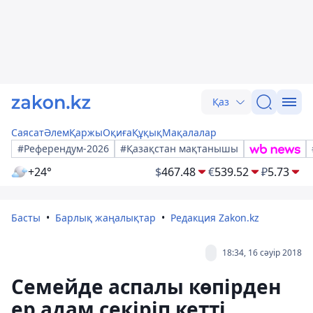
Қаз
Саясат
Әлем
Қаржы
Оқиға
Құқық
Мақалалар
#Референдум-2026
#Қазақстан мақтанышы
+24°
$
467.48
€
539.52
₽
5.73
Басты
Барлық жаңалықтар
Редакция Zakon.kz
18:34, 16 сәуір 2018
Семейде аспалы көпірден
ер адам секіріп кетті