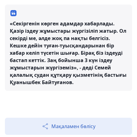
«Секіргенін көрген адамдар хабарлады.
Қазір іздеу жұмыстары жүргізіліп жатыр. Ол
секірді ме, әлде жоқ па нақты белгісіз.
Кешке дейін туған-туысқандарынан бір
хабар келіп түсетін шығар. Бірақ біз іздеуді
бастап кеттік. Заң бойынша 3 күн іздеу
жұмыстарын жүргіземіз», - деді Семей
қалалық судан құтқару қызметінің бастығы
Қуанышбек Байтуғанов.
Мақаламен бөлісу