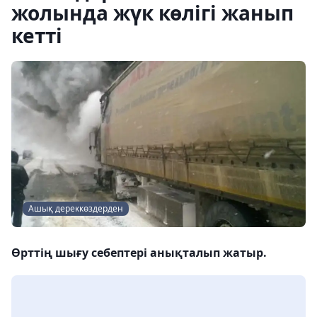
жолында жүк көлігі жанып
кетті
Ашық дереккөздерден
Өрттің шығу себептері анықталып жатыр.