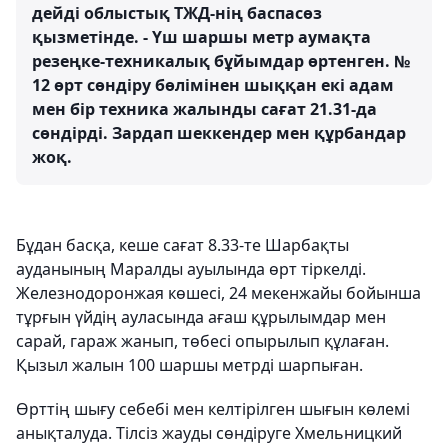
дейді облыстық ТЖД-нің баспасөз
қызметінде. - Үш шаршы метр аумақта
резеңке-техникалық бұйымдар өртенген. №
12 өрт сөндіру бөлімінен шыққан екі адам
мен бір техника жалынды сағат 21.31-да
сөндірді. Зардап шеккендер мен құрбандар
жоқ.
Бұдан басқа, кеше сағат 8.33-те Шарбақты
ауданының Маралды ауылында өрт тіркелді.
Железнодоронжая көшесі, 24 мекенжайы бойынша
тұрғын үйдің ауласында ағаш құрылымдар мен
сарай, гараж жанып, төбесі опырылып құлаған.
Қызыл жалын 100 шаршы метрді шарпыған.
Өрттің шығу себебі мен келтірілген шығын көлемі
анықталуда. Тілсіз жауды сөндіруге Хмельницкий