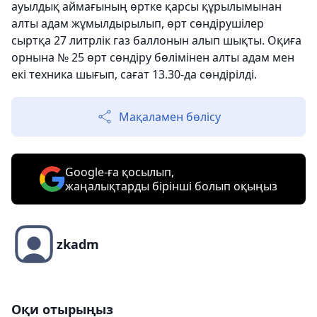
ауылдық аймағының өртке қарсы құрылымынан
алты адам жұмылдырылып, өрт сөндірушілер
сыртқа 27 литрлік газ баллонын алып шықты. Оқиға
орнына № 25 өрт сөндіру бөлімінен алты адам мен
екі техника шығып, сағат 13.30-да сөндірілді.
Мақаламен бөлісу
Google-ға қосылып,
жаңалықтарды бірінші болып оқыңыз
zkadm
Оқи отырыңыз