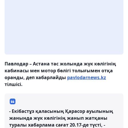
Павлодар – Астана тас жолында жүк көлігінің
кабинасы мен мотор бөлігі толығымен отқа
оранды, деп хабарлайды
pavlodarnews.kz
тілшісі.
- Екібастұз қаласының Қарасор ауылының
жанында жүк көлігінің жанып жатқаны
туралы хабарлама сағат 20.17-де түсті, -