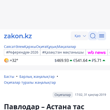
Қаз
Саясат
Әлем
Қаржы
Оқиға
Құқық
Мақалалар
#Референдум-2026
#Қазақстан мақтанышы
+32°
$
469.93
€
541.64
₽
5.71
Басты
Барлық жаңалықтар
Оқиғалар туралы жаңалықтар
Оқиғалар
17:02, 31 қаңтар 2019
Павлодар – Астана тас