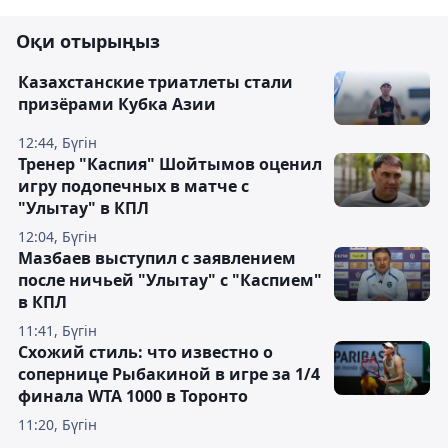
Оқи отырыңыз
Казахстанские триатлеты стали
призёрами Кубка Азии
12:44, Бүгін
Тренер "Каспия" Шойтымов оценил
игру подопечных в матче с
"Улытау" в КПЛ
12:04, Бүгін
Мазбаев выступил с заявлением
после ничьей "Улытау" с "Каспием"
в КПЛ
11:41, Бүгін
Схожий стиль: что известно о
сопернице Рыбакиной в игре за 1/4
финала WTA 1000 в Торонто
11:20, Бүгін