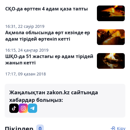
СҚО-да өрттен 4 адам қаза тапты
16:31, 22 сәуір 2019
Ақмола облысында өрт кезінде ер
адам тірідей өртеніп кетті
16:15, 24 қаңтар 2019
ШҚО-да 51 жастағы ер адам тірідей
жанып кетті
17:17, 09 қазан 2018
Жаңалықтан zakon.kz сайтында
хабардар болыңыз:
Пікірлер
0
Кіру