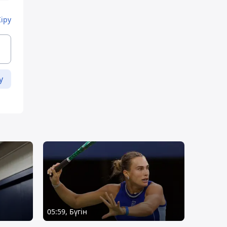
Кіру
у
05:59, Бүгін