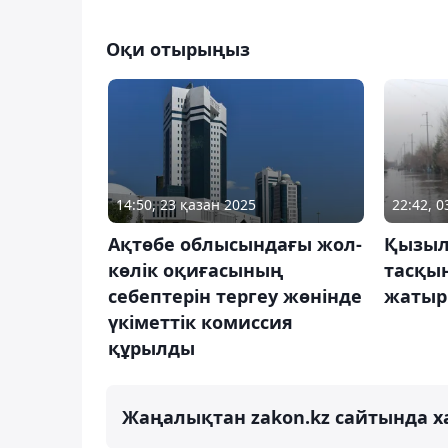
Оқи отырыңыз
14:50, 23 қазан 2025
22:42, 0
Ақтөбе облысындағы жол-
Қызыл
көлік оқиғасының
тасқы
себептерін тергеу жөнінде
жатыр
үкіметтік комиссия
құрылды
Жаңалықтан zakon.kz сайтында х