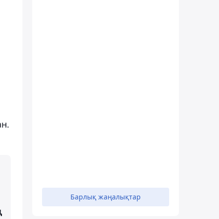
ан.
Барлық жаңалықтар
ң