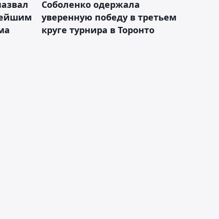
назвал
Соболенко одержала
лейшим
уверенную победу в третьем
ма
круге турнира в Торонто