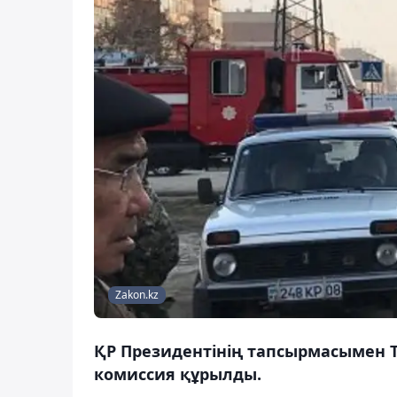
Zakon.kz
ҚР Президентінің тапсырмасымен Та
комиссия құрылды.