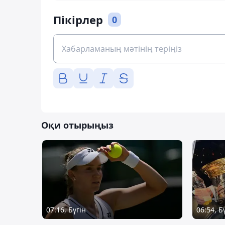
Пікірлер
0
Оқи отырыңыз
07:16, Бүгін
06:54, Б