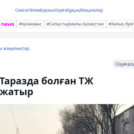
Саясат
Әлем
Қаржы
Оқиға
Құқық
Мақалалар
#Қазақмыс
#Салыстырмалы Қазақстан
#Халық бухг
лы жаңалықтар
Оқиғал
 Таразда болған ТЖ
п жатыр