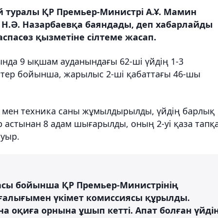
 туралы ҚР Премьер-Министрі А.Ұ. Мамин
 Н.Ә. Назарбаевқа баяндады, деп хабарлайды
спасөз қызметіне сілтеме жасап.
сында 9 ықшам ауданындағы 62-ші үйдің 1-3
еттер бойынша, жарылыс 2-ші қабаттағы 46-шы
р мен техника саны жұмылдырылды, үйдің барлық
р астынан 8 адам шығарылды, оның 2-уі қаза тапқ
ауыр.
сы бойынша ҚР Премьер-Министрінің
ғалығымен үкімет комиссиясы құрылды.
а оқиға орнына ұшып кетті. Апат болған үйді