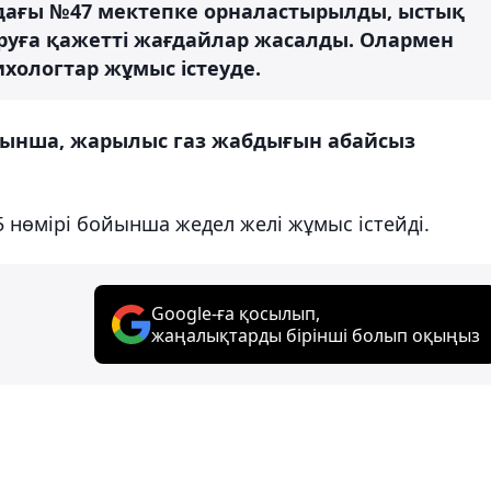
дағы №47 мектепке орналастырылды, ыстық
руға қажетті жағдайлар жасалды. Олармен
хологтар жұмыс істеуде.
ойынша, жарылыс газ жабдығын абайсыз
5 нөмірі бойынша жедел желі жұмыс істейді.
Google-ға қосылып,
жаңалықтарды бірінші болып оқыңыз