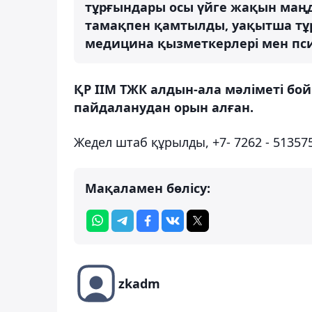
тұрғындары осы үйге жақын маң
тамақпен қамтылды, уақытша тұ
медицина қызметкерлері мен пси
ҚР ІІМ ТЖК алдын-ала мәліметі б
пайдаланудан орын алған.
Жедел штаб құрылды, +7- 7262 - 51357
Мақаламен бөлісу:
zkadm