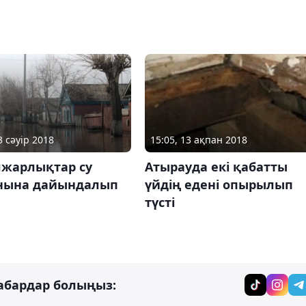
3 сәуір 2018
15:05, 13 ақпан 2018
жарлықтар су
Атырауда екі қабатты
нына дайындалып
үйдің едені опырылып
түсті
абардар болыңыз: