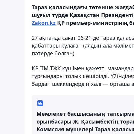
Тараз қаласындағы төтенше жағдай
шұғыл түрде Қазақстан Президенті
Zakon.kz
ҚР премьер-министрінің ба
27 ақпанда сағат 06-21-де Тараз қала
қабаттары құлаған (алдын-ала мәлім
пәтерде болған).
ҚР ІІМ ТЖК күшімен қажетті маманда
тұрғындары толық көшірілді. Үйінділе
Зардап шеккендердің халі — орташа 
Мемлекет басшысының тапсырма
орынбасары Ж. Қасымбектің төра
Комиссия мүшелері Тараз қаласын