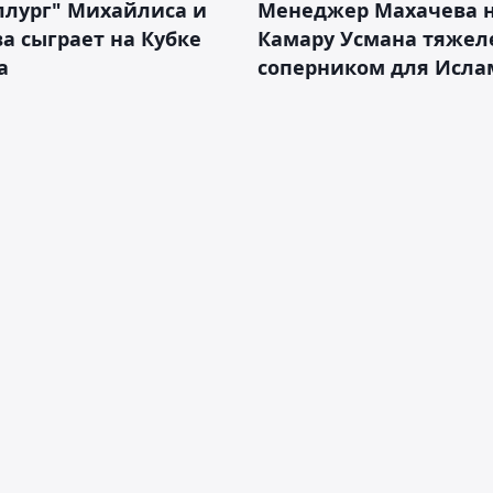
ллург" Михайлиса и
Менеджер Махачева 
а сыграет на Кубке
Камару Усмана тяже
а
соперником для Исла