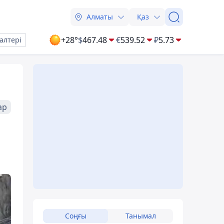
Алматы
Қаз
+28°
$
467.48
€
539.52
₽
5.73
алтері
ар
Соңғы
Танымал