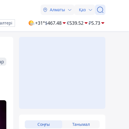
Алматы
Қаз
+31°
$
467.48
€
539.52
₽
5.73
алтері
ар
Соңғы
Танымал