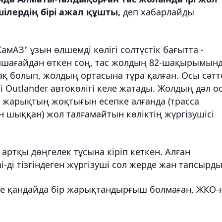
ілердің бірі ажал құшты,
деп хабарлайды
мАЗ" ұзын өлшемді көлігі солтүстік бағытта -
апшағайдан өткен соң, тас жолдың 82-шақырымын
мақ болып, жолдың ортасына тұра қалған. Осы сәтт
hi Outlander автокөлігі келе жатады. Жолдың дәл о
жарықтың жоқтығын есепке алғанда (трасса
шыққан) жол талғамайтын көліктің жүргізушісі
артқы дөңгелек тұсына кіріп кеткен. Алған
-ді тізгіндеген жүргізуші сол жерде жан тапсырды
кте қандайда бір жарықтандырғыш болмаған, ЖКО-