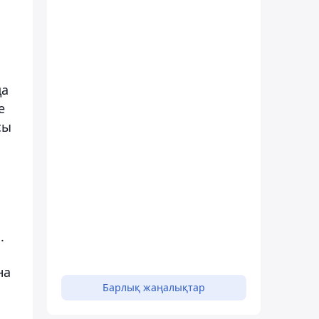
да
е
сы
.
на
Барлық жаңалықтар