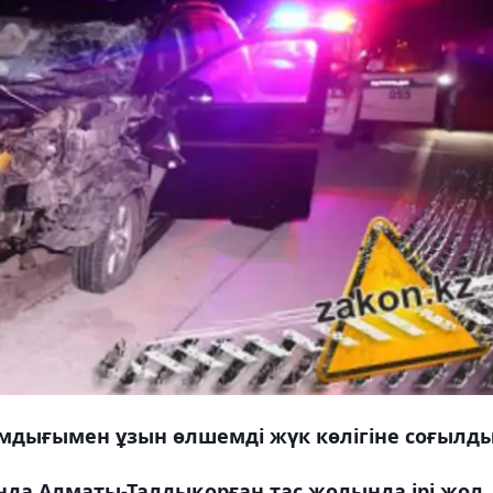
мдығымен ұзын өлшемді жүк көлігіне соғылды
ында Алматы-Талдықорған тас жолында ірі жол