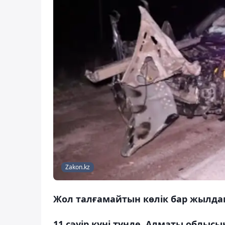
Zakon.kz
Жол талғамайтын көлік бар жылда
11 сәуір күні түнде, Алматы облыс