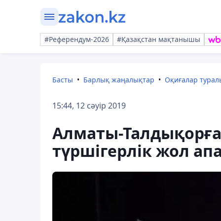
#Референдум-2026
#Қазақстан мақтанышы
Басты
Барлық жаңалықтар
Оқиғалар тура
15:44, 12 сәуір 2019
Алматы-Талдықорға
түршігерлік жол ап