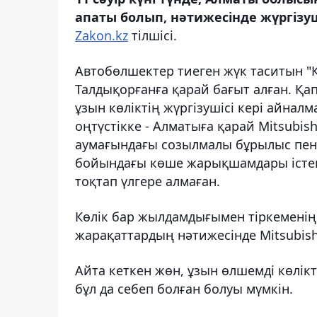
апаты болып, нәтижесінде жүргізуш
Zakon.kz
тілшісі.
Автобөлшектер тиеген жүк таситын "Ка
Талдықорғанға қарай бағыт алған. Қ
ұзын көліктің жүргізушісі кері айнал
оңтүстікке - Алматыға қарай Mitsubis
аумағындағы созылмалы бұрылыс пен 
бойындағы көше жарықшамдары істен 
тоқтап үлгере алмаған.
Көлік бар жылдамдығымен тіркеменің 
жарақаттардың нәтижесінде Mitsubishi
Айта кеткен жөн, ұзын өлшемді көлі
бұл да себеп болған болуы мүмкін.