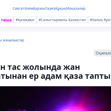
Саясат
Әлем
Қаржы
Оқиға
Құқық
Мақалалар
#Қазақмыс
#Салыстырмалы Қазақстан
#Халық бухг
лы жаңалықтар
Оқиғал
н тас жолында жан
атынан ер адам қаза тапты