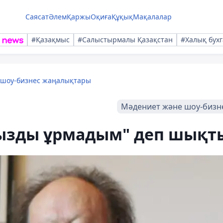
Саясат
Әлем
Қаржы
Оқиға
Құқық
Мақалалар
#Қазақмыс
#Салыстырмалы Қазақстан
#Халық бухг
 шоу-бизнес жаңалықтары
Мәдениет және шоу-бизн
ызды ұрмадым" деп шықт