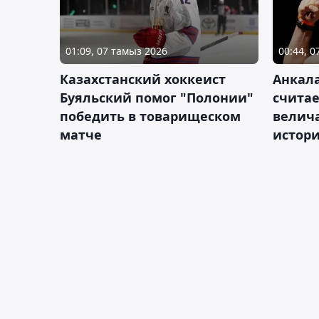
01:09, 07 тамыз 2026
00:44, 
Казахстанский хоккеист
Анкала
Буяльский помог "Полонии"
счита
победить в товарищеском
велич
матче
истор