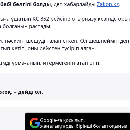
ебі белгілі болды,
деп хабарлайды
Zakon.kz
.
тыға ұшатын КС 852 рейсіне отырғызу кезінде оры
а болғанын растады.
и, нәскиін шешуді талап еткен. Ол шешпеймін деп
ып кетіп, оны рейстен түсіріп алған.
мді ұрмағанын, итермегенін атап өтті.
оқ, – дейді ол.
Google-ға қосылып,
жаңалықтарды бірінші болып оқыңыз