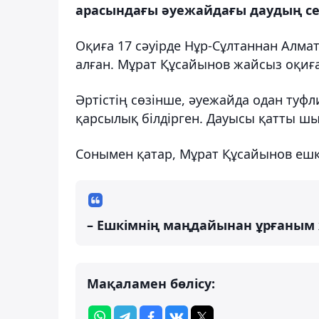
арасындағы әуежайдағы даудың себ
Оқиға 17 сәуірде Нұр-Сұлтаннан Алма
алған. Мұрат Құсайынов жайсыз оқиғ
Әртістің сөзінше, әуежайда одан туфл
қарсылық білдірген. Дауысы қатты шығ
Сонымен қатар, Мұрат Құсайынов ешкі
– Ешкімнің маңдайынан ұрғаным ж
Мақаламен бөлісу: