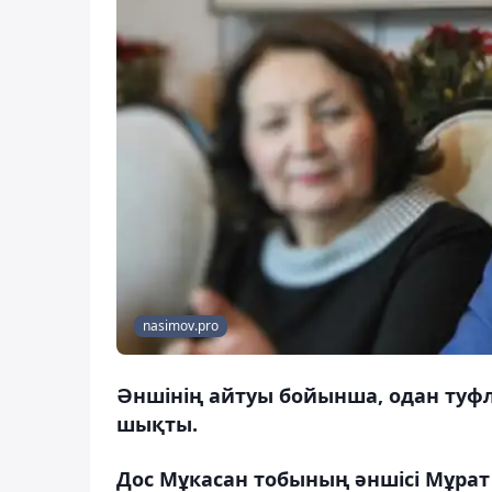
nasimov.pro
Әншінің айтуы бойынша, одан туфл
шықты.
Дос Мұкасан тобының әншісі Мұрат