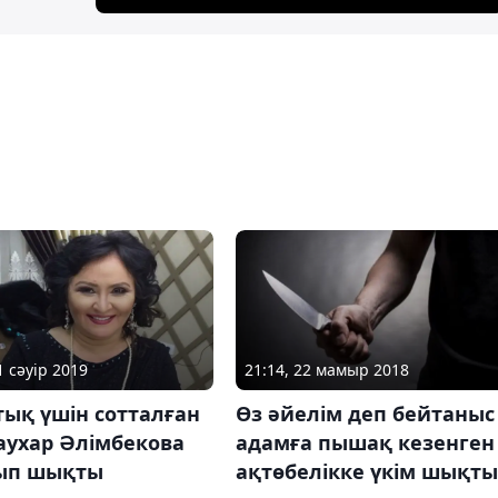
1 сәуір 2019
21:14, 22 мамыр 2018
ық үшін сотталған
Өз әйелім деп бейтаныс
аухар Әлімбекова
адамға пышақ кезенген
ып шықты
ақтөбелікке үкім шықты