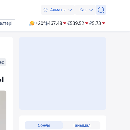
Алматы
Қаз
+20°
$
467.48
€
539.52
₽
5.73
алтері
ес
ы
Соңғы
Танымал