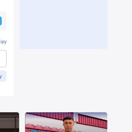
Кіру
у