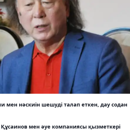
и мен нәскиін шешуді талап еткен, дау содан
 Құсаинов мен әуе компаниясы қызметкері