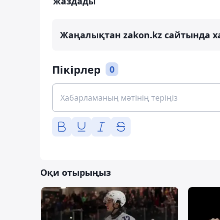
жаздады
Жаңалықтан zakon.kz сайтында х
Пікірлер
0
Оқи отырыңыз