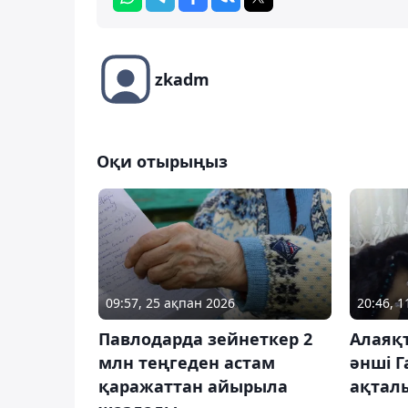
zkadm
Оқи отырыңыз
09:57, 25 ақпан 2026
20:46, 1
Павлодарда зейнеткер 2
Алаяқт
млн теңгеден астам
әнші Г
қаражаттан айырыла
ақтал