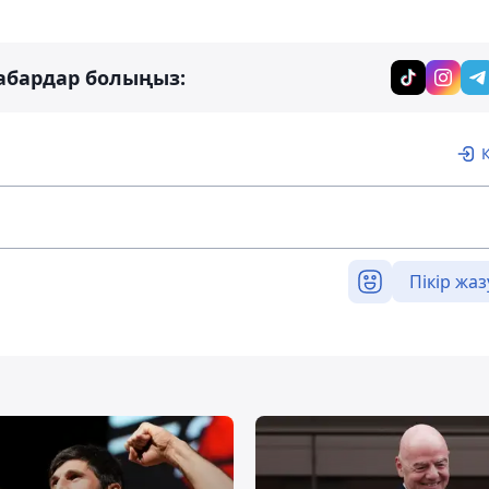
абардар болыңыз:
Пікір жаз