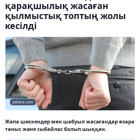
қарақшылық жасаған
қылмыстық топтың жолы
кесілді
pxhere.com
Жапа шеккендер мен шабуыл жасағандар өзара
таныс және сыбайлас болып шыққан.