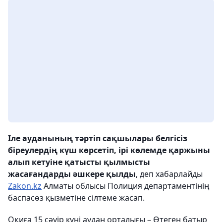
Іле ауданының тәртіп сақшылары белгісіз
біреулердің күш көрсетіп, ірі көлемде қаржыны
алып кетуіне қатысты қылмысты
жасағандарды әшкере қылды
, деп хабарлайды
Zakon.kz
Алматы облысы Полиция департаментінің
баспасөз қызметіне сілтеме жасап.
Оқиға 15 сәуір күні аудан орталығы – Өтеген батыр