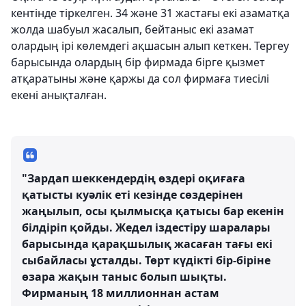
кентінде тіркелген. 34 және 31 жастағы екі азаматқа
жолда шабуыл жасалып, бейтаныс екі азамат
олардың ірі көлемдегі ақшасын алып кеткен. Тергеу
барысында олардың бір фирмада бірге қызмет
атқаратыны және қаржы да сол фирмаға тиесілі
екені анықталған.
"Зардап шеккендердің өздері оқиғаға
қатысты куәлік еті кезінде сөздерінен
жаңылып, осы қылмысқа қатысы бар екенін
білдіріп қойды. Жедел іздестіру шаралары
барысында қарақшылық жасаған тағы екі
сыбайласы ұсталды. Төрт күдікті бір-біріне
өзара жақын таныс болып шықты.
Фирманың 18 миллионнан астам