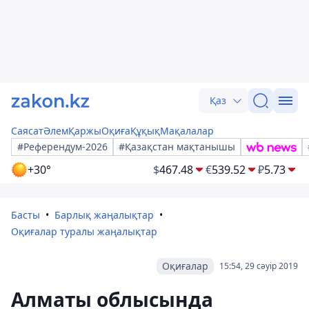
Қаз
Саясат
Әлем
Қаржы
Оқиға
Құқық
Мақалалар
#Референдум-2026
#Қазақстан мақтанышы
+30°
$
467.48
€
539.52
₽
5.73
Басты
Барлық жаңалықтар
Оқиғалар туралы жаңалықтар
Оқиғалар
15:54, 29 сәуір 2019
Алматы облысында