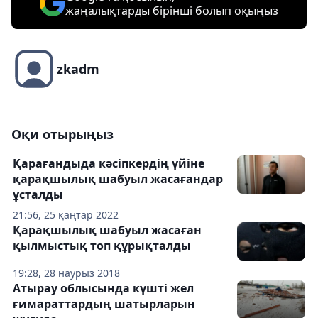
жаңалықтарды бірінші болып оқыңыз
zkadm
Оқи отырыңыз
Қарағандыда кәсіпкердің үйіне
қарақшылық шабуыл жасағандар
ұсталды
21:56, 25 қаңтар 2022
Қарақшылық шабуыл жасаған
қылмыстық топ құрықталды
19:28, 28 наурыз 2018
Атырау облысында күшті жел
ғимараттардың шатырларын