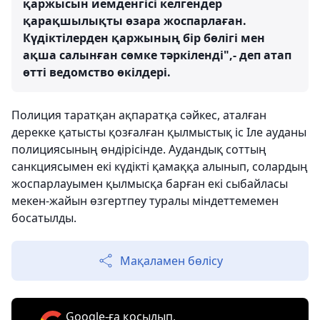
қаржысын иемденгісі келгендер
қарақшылықты өзара жоспарлаған.
Күдіктілерден қаржының бір бөлігі мен
ақша салынған сөмке тәркіленді",- деп атап
өтті ведомство өкілдері.
Полиция таратқан ақпаратқа сәйкес, аталған
дерекке қатысты қозғалған қылмыстық іс Іле ауданы
полициясының өндірісінде. Аудандық соттың
санкциясымен екі күдікті қамаққа алынып, солардың
жоспарлауымен қылмысқа барған екі сыбайласы
мекен-жайын өзгертпеу туралы міндеттемемен
босатылды.
Мақаламен бөлісу
Google-ға қосылып,