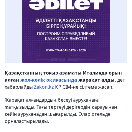
Қазақстанның тоғыз азаматы Италияда орын
алған
жол-көлік оқиғасында
жарақат алды,
деп
хабарлайды
Zakon.kz
ҚР СІМ-не сілтеме жасап.
Жарақат алғандардың бесеуі ауруханаға
жатқызылды. Тағы төртеуі дәрігердің қарауынан
кейін ауруханадан шығарылды. Олар отельде
орналастырылады.