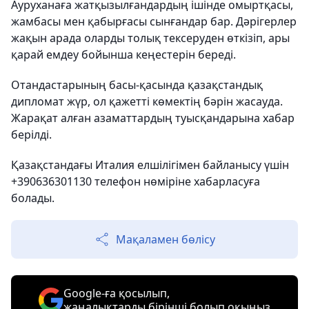
Ауруханаға жатқызылғандардың ішінде омыртқасы,
жамбасы мен қабырғасы сынғандар бар. Дәрігерлер
жақын арада оларды толық тексеруден өткізіп, ары
қарай емдеу бойынша кеңестерін береді.
Отандастарының басы-қасында қазақстандық
дипломат жүр, ол қажетті көмектің бәрін жасауда.
Жарақат алған азаматтардың туысқандарына хабар
берілді.
Қазақстандағы Италия елшілігімен байланысу үшін
+390636301130 телефон нөміріне хабарласуға
болады.
Мақаламен бөлісу
Google-ға қосылып,
жаңалықтарды бірінші болып оқыңыз