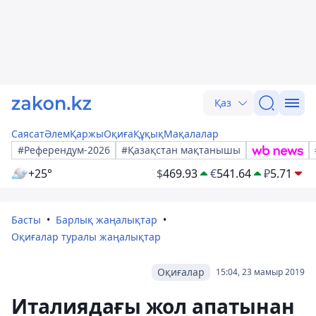
Қаз
Саясат
Әлем
Қаржы
Оқиға
Құқық
Мақалалар
#Референдум-2026
#Қазақстан мақтанышы
+25°
$
469.93
€
541.64
₽
5.71
Басты
Барлық жаңалықтар
Оқиғалар туралы жаңалықтар
Оқиғалар
15:04, 23 мамыр 2019
Италиядағы жол апатынан