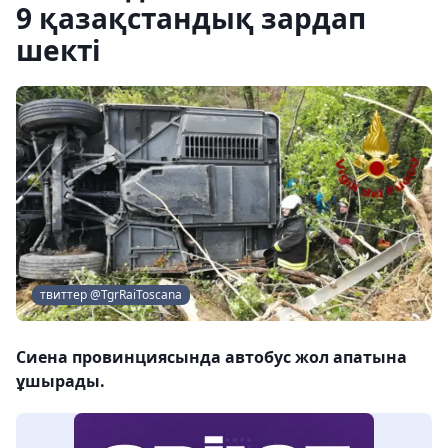
9 қазақстандық зардап
шекті
твиттер @TgrRaiToscana
Сиена провинциясында автобус жол апатына
ұшырады.