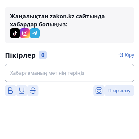
Жаңалықтан zakon.kz сайтында
хабардар болыңыз:
Пікірлер
0
Кіру
Пікір жазу