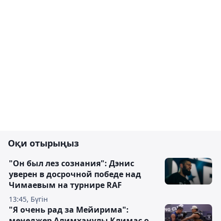
Оқи отырыңыз
"Он был лез сознания": Дэнис
уверен в досрочной победе над
Чимаевым на турнире RAF
13:45, Бүгін
"Я очень рад за Мейирима":
менеджер Алимханулы Климас о