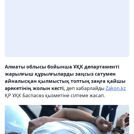
Алматы облысы бойынша ҰҚК департаменті
жарылғыш құрылғыларды заңсыз сатумен
айналысқан қылмыстық топтың заңға қайшы
әрекетінің жолын кесті,
деп хабарлайды
Zakon.kz
ҚР ҰҚК Баспасөз қызметіне сілтеме жасап.