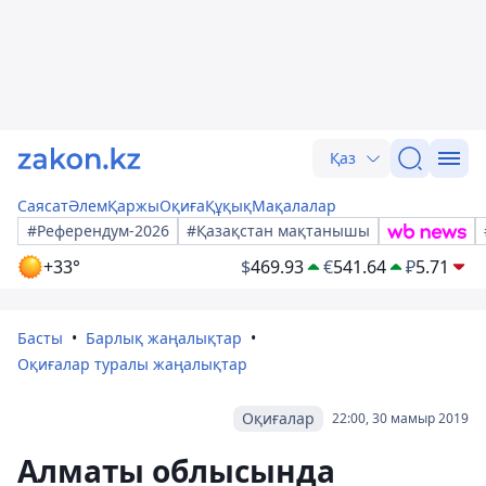
Қаз
Саясат
Әлем
Қаржы
Оқиға
Құқық
Мақалалар
#Референдум-2026
#Қазақстан мақтанышы
+33°
$
469.93
€
541.64
₽
5.71
Басты
Барлық жаңалықтар
Оқиғалар туралы жаңалықтар
Оқиғалар
22:00, 30 мамыр 2019
Алматы облысында