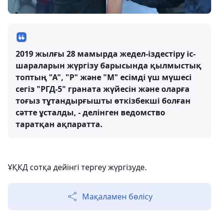
2019 жылғы 28 мамырда жедел-іздестіру іс-
шараларын жүргізу барысында қылмыстық
топтың "А", "Р" және "М" есімді үш мүшесі
сегіз "РГД-5" граната жүйесін және оларға
тоғыз тұтандырғышты өткізбекші болған
сәтте ұсталды, - делінген ведомство
таратқан ақпаратта.
ҰҚКД сотқа дейінгі тергеу жүргізуде.
Мақаламен бөлісу