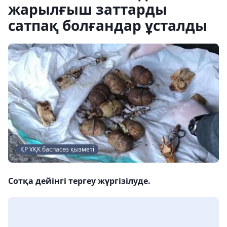
жарылғыш заттарды
сатпақ болғандар ұсталды
ҚР ҰҚК баспасөз қызметі
Сотқа дейінгі тергеу жүргізілуде.