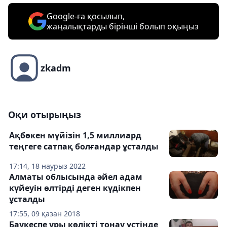
Google-ға қосылып,
жаңалықтарды бірінші болып оқыңыз
zkadm
Оқи отырыңыз
Ақбөкен мүйізін 1,5 миллиард
теңгеге сатпақ болғандар ұсталды
17:14, 18 наурыз 2022
Алматы облысында әйел адам
күйеуін өлтірді деген күдікпен
ұсталды
17:55, 09 қазан 2018
Баукеспе ұры көлікті тонау үстінде