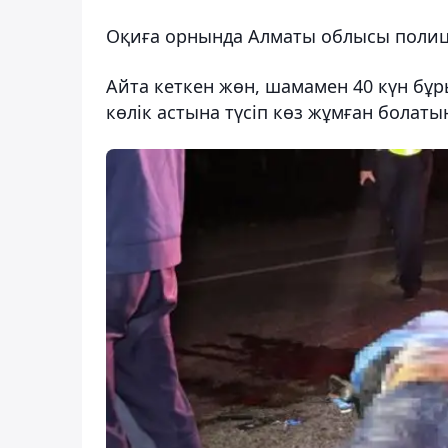
Оқиға орнында Алматы облысы полиц
Айта кеткен жөн, шамамен 40 күн бұры
көлік астына түсіп көз жұмған болаты