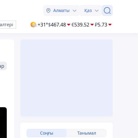
Алматы
Қаз
+31°
$
467.48
€
539.52
₽
5.73
алтері
ар
Соңғы
Танымал