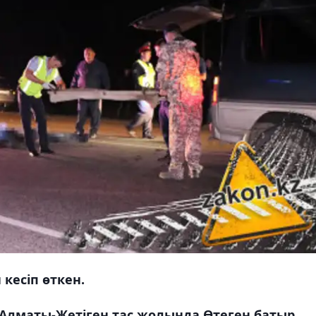
кесіп өткен.
0 Алматы-Жетіген тас жолында Өтеген батыр