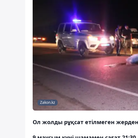
Zakon.kz
Ол жолды рұқсат етілмеген жерден 
9 маусым күні шамамен сағат 21:3