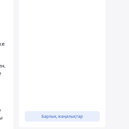
ке
ен.
е
е
Барлық жаңалықтар
ы