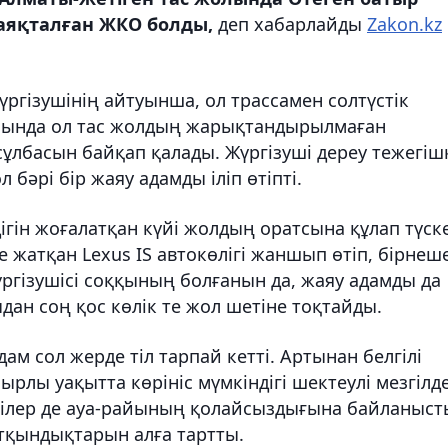
аяқталған ЖКО болды,
деп хабарлайды
Zakon.kz
жүргізушінің айтуынша, ол трассамен солтүстік
айында ол тас жолдың жарықтандырылмаған
ұлбасын байқап қалады. Жүргізуші дереу тежегіш
л бәрі бір жаяу адамды іліп өтіпті.
ігін жоғалатқан күйі жолдың оратсына құлап түск
 жатқан Lexus IS автокөлігі жаншып өтіп, бірнеш
үргізушісі соққының болғанын да, жаяу адамды да
ан соң қос көлік те жол шетіне тоқтайды.
ам сол жерде тіл тарпай кетті. Артынан белгілі
рлы уақытта көрініс мүмкіндігі шектеулі мезгілд
шілер де ауа-райының қолайсыздығына байланыст
тқындықтарын алға тартты.