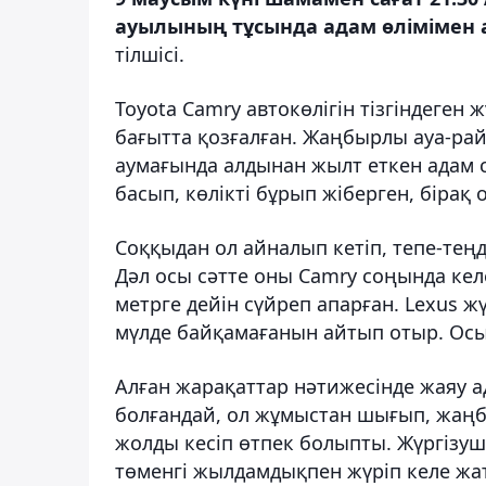
ауылының тұсында адам өлімімен 
тілшісі.
Toyota Camry автокөлігін тізгіндеген 
бағытта қозғалған. Жаңбырлы ауа-р
аумағында алдынан жылт еткен адам с
басып, көлікті бұрып жіберген, бірақ о
Соққыдан ол айналып кетіп, тепе-теңд
Дәл осы сәтте оны Camry соңында келе
метрге дейін сүйреп апарған. Lexus ж
мүлде байқамағанын айтып отыр. Осыд
Алған жарақаттар нәтижесінде жаяу ад
болғандай, ол жұмыстан шығып, жаңбы
жолды кесіп өтпек болыпты. Жүргізу
төменгі жылдамдықпен жүріп келе жа