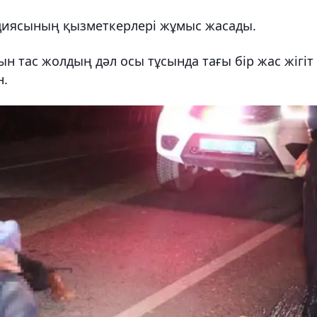
иясының қызметкерлері жұмыс жасады.
н тас жолдың дәл осы тұсында тағы бір жас жігіт
н.