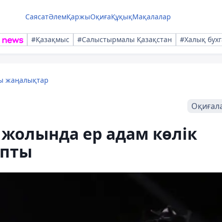
Саясат
Әлем
Қаржы
Оқиға
Құқық
Мақалалар
#Қазақмыс
#Салыстырмалы Қазақстан
#Халық бухг
лы жаңалықтар
Оқиғал
 жолында ер адам көлік
апты