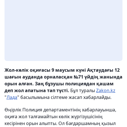
Жол-көлік оқиғасы 9 маусым күні Ақтаудағы 12
шағын ауданда орналасқан №71 үйдің жанында
орын алған. Заң бұзушы полициядан қашам
деп жол апатына тап түсті.
Бұл туралы
Zakon.kz
"
Лада
" басылымына сілтеме жасап хабарлайды.
Өңірлік Полиция департаментінің хабарлауынша,
оқиға жол талғамайтын көлік жүргізушісінің
кесірінен орын алыпты. Ол бағдаршамның қызыл