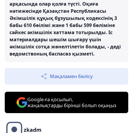
арқасында олар қолға түсті. Оқиға
нәтижесінде Қазақстан Республикасы
Әкімшілік құқық бұзушылық кодексінің 3
бабы 610 бөілімі және 1 бабы 599 бөліміне
сәйкес әкімшілік хаттама тотырылды. Іс
материалдары шешім шығару үшін
әкімшілік сотқа жөнелтілетін болады, - деді
ведомствоның баспасөз қызметі.
Мақаламен бөлісу
Google-ға қосылып,
жаңалықтарды бірінші болып оқыңыз
zkadm