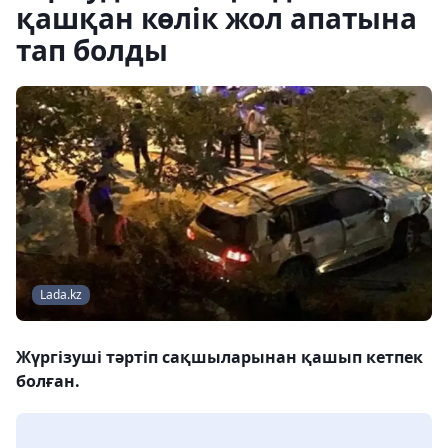
қашқан көлік жол апатына
тап болды
Lada.kz
Жүргізуші тәртіп сақшыларынан қашып кетпек
болған.