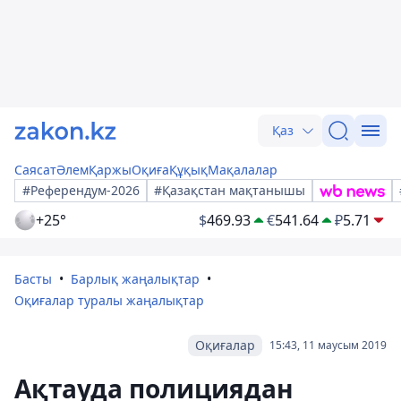
Қаз
Саясат
Әлем
Қаржы
Оқиға
Құқық
Мақалалар
#Референдум-2026
#Қазақстан мақтанышы
+25°
$
469.93
€
541.64
₽
5.71
Басты
Барлық жаңалықтар
Оқиғалар туралы жаңалықтар
Оқиғалар
15:43, 11 маусым 2019
Ақтауда полициядан