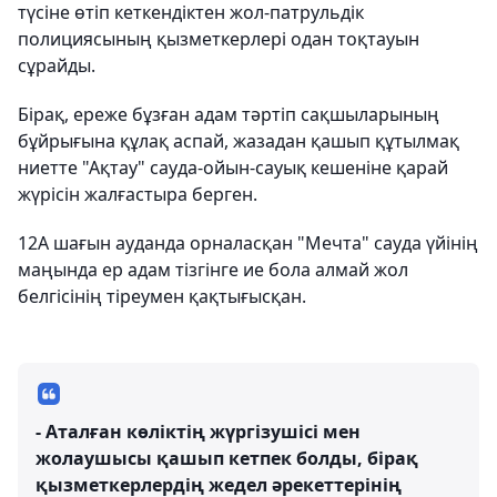
түсіне өтіп кеткендіктен жол-патрульдік
полициясының қызметкерлері одан тоқтауын
сұрайды.
Бірақ, ереже бұзған адам тәртіп сақшыларының
бұйрығына құлақ аспай, жазадан қашып құтылмақ
ниетте "Ақтау" сауда-ойын-сауық кешеніне қарай
жүрісін жалғастыра берген.
12А шағын ауданда орналасқан "Мечта" сауда үйінің
маңында ер адам тізгінге ие бола алмай жол
белгісінің тіреумен қақтығысқан.
- Аталған көліктің жүргізушісі мен
жолаушысы қашып кетпек болды, бірақ
қызметкерлердің жедел әрекеттерінің