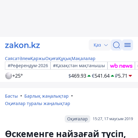
Қаз
Саясат
Әлем
Қаржы
Оқиға
Құқық
Мақалалар
#Референдум-2026
#Қазақстан мақтанышы
+25°
$
469.93
€
541.64
₽
5.71
Басты
Барлық жаңалықтар
Оқиғалар туралы жаңалықтар
Оқиғалар
15:27, 17 маусым 2019
Өскеменге найзағай түсіп,