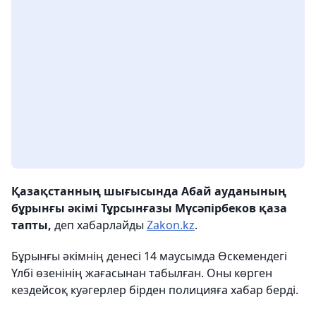
Қазақстанның шығысында Абай ауданының
бұрынғы әкімі Тұрсынғазы Мүсәпірбеков қаза
тапты,
деп хабарлайды
Zakon.kz
.
Бұрынғы әкімнің денесі 14 маусымда Өскемендегі
Үлбі өзенінің жағасынан табылған. Оны көрген
кездейсоқ куәгерлер бірден полицияға хабар берді.