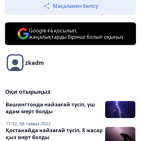
Мақаламен бөлісу
Google-ға қосылып,
жаңалықтарды бірінші болып оқыңыз
zkadm
Оқи отырыңыз
Вашингтонда найзағай түсіп, үш
адам мерт болды
11:52, 08 тамыз 2022
Қостанайда найзағай түсіп, 8 жасар
қыз мерт болды