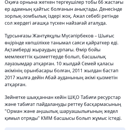
Оқиға орнына жеткен тергеушілер тобы 66 жастағы
ер адамның қайтыс болғанын анықтады. Денесінде
зорлық-зомбылық іздері жоқ. Ажал себебі ретінде
сол жердегі ағашқа түскен найзағай аталуда.
Тұрсынғазы Жантұяқұлы Мүсәпірбеков – Шығыс
өңірінде көпшілікке танымал саяси қайраткер еді.
Ақтамберді жыраудың ұрпағы. Өмір бойы
мемлекеттік қызметтерде болып, басшылық
лауазымдар атқарған. 10 жылдай Семей қаласы
әкімінің орынбасары болған, 2011 жылдан бастап
2017 жылға дейін Абай ауданының әкімі қызметін
атқарған.
Зейнетке шыққаннан кейін ШҚО Табиғи ресурстар
және табиғат пайдалануды реттеу басқармасының
"Орман және аңшылық шаруашылығының жедел
қимыл отряды" КММ басшысы болып жұмыс істеді.