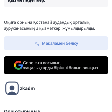
қызметіндегілер.
Оқиға орнына Қостанай аудандық орталық
ауруханасының 3 қызметкері жұмылдырылды.
Мақаламен бөлісу
Google-ға қосылып,
жаңалықтарды бірінші болып оқыңыз
zkadm
Оқи отырыңыз