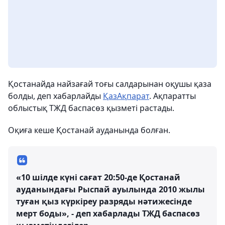
Қостанайда найзағай тоғы салдарынан оқушы қаза
болды, деп хабарлайды
ҚазАқпарат
. Ақпаратты
облыстық ТЖД баспасөз қызметі растады.
Оқиға кеше Қостанай ауданында болған.
«10 шілде күні сағат 20:50-де Қостанай
ауданындағы Рыспай ауылында 2010 жылы
туған қыз күркіреу разряды нәтижесінде
мерт боды», - деп хабарлады ТЖД баспасөз