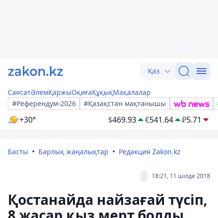
Қаз
Саясат
Әлем
Қаржы
Оқиға
Құқық
Мақалалар
#Референдум-2026
#Қазақстан мақтанышы
+30°
$
469.93
€
541.64
₽
5.71
Басты
Барлық жаңалықтар
Редакция Zakon.kz
18:21, 11 шілде 2018
Қостанайда найзағай түсіп,
8 жасар қыз мерт болды