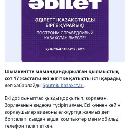
Шымкентте мамандандырылған қылмыстық
сот 17 жастағы екі жігітке қатысты істі қарады,
деп хабарлайды
Sputnik Казахстан
.
Екі дос сыныптас қызды қорқытып, зорлаған.
Зорлағанын видеоға түсіріп алған. Екі күннен кейін
зорлаушылар видеоны ел-жұртқа жаямыз деп
бопсалап, қыздан ақша, компьютер мен мобильді
телефон талап еткен.