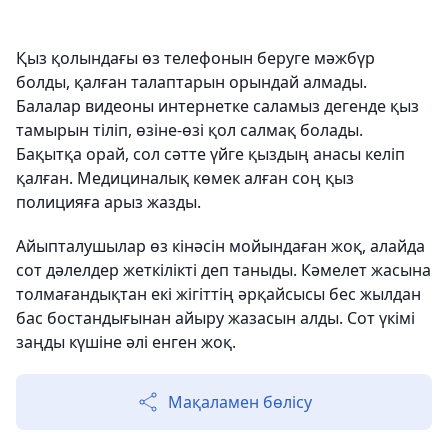
Қыз қолындағы өз телефонын беруге мәжбүр
болды, қалған талаптарын орындай алмады.
Балалар видеоны интернетке саламыз дегенде қыз
тамырын тіліп, өзіне-өзі қол салмақ болады.
Бақытқа орай, сол сәтте үйге қыздың анасы келіп
қалған. Медициналық көмек алған соң қыз
полицияға арыз жазды.
Айыпталушылар өз кінәсін мойындаған жоқ, алайда
сот дәлелдер жеткілікті деп таныды. Кәмелет жасына
толмағандықтан екі жігіттің әрқайсысы бес жылдан
бас бостандығынан айыру жазасын алды. Сот үкімі
заңды күшіне әлі енген жоқ.
Мақаламен бөлісу