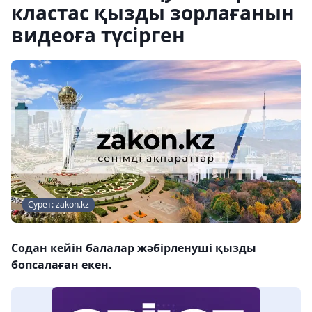
кластас қызды зорлағанын
видеоға түсірген
Сурет: zakon.kz
Содан кейін балалар жәбірленуші қызды
бопсалаған екен.