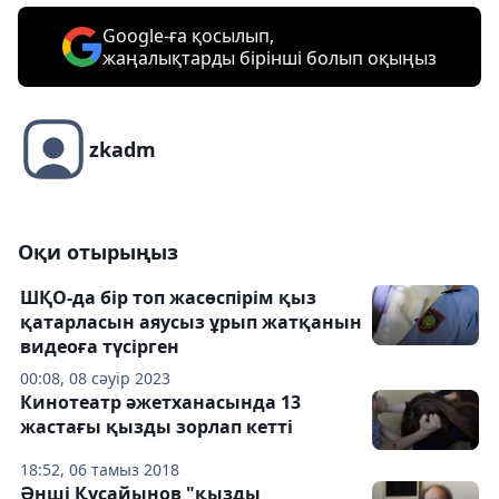
Google-ға қосылып,
жаңалықтарды бірінші болып оқыңыз
zkadm
Оқи отырыңыз
ШҚО-да бір топ жасөспірім қыз
қатарласын аяусыз ұрып жатқанын
видеоға түсірген
00:08, 08 сәуір 2023
Кинотеатр әжетханасында 13
жастағы қызды зорлап кетті
18:52, 06 тамыз 2018
Әнші Құсайынов "қызды