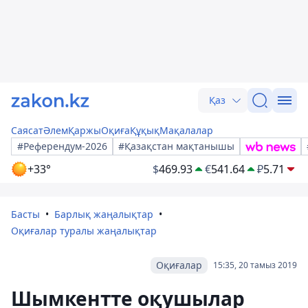
Қаз
Саясат
Әлем
Қаржы
Оқиға
Құқық
Мақалалар
#Референдум-2026
#Қазақстан мақтанышы
+33°
$
469.93
€
541.64
₽
5.71
Басты
Барлық жаңалықтар
Оқиғалар туралы жаңалықтар
Оқиғалар
15:35, 20 тамыз 2019
Шымкентте оқушылар