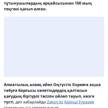
тұтынушылардың әрқайсысынан 100 мың
теңгені қағып алған.
Алматылық алаяқ әйел Оңтүстік Кореяға ақша
табуға барғысы келетіндердің қалтасын
қағудың біртүрлі тәсілін ойлап тауып, көзге
түсті
, деп хабарлайды
Zakon.kz
Бірінші Еуразия
телеарнасына сілтеме жасап.