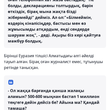
болды, декларацияны толтырдық, бәрін
өткіздік, бірақ мына жақта бізді
жібермейді" дейміз. Ал ол:"«Білмеймін,
өздерің кінәлісіңдер, бастысы мен өз
жұмысымды атқардым, енді сендерде
шаруам жоқ", - деді. Ақыры біз кері қайтуға
мәжбүр болдық.
Бірінші Еуразия тілшісі Алматыдағы әлгі әйелді
тауып алған. Бірақ оған журналист емес, тұтынушы
ретінде танысқан.
- Ол жаққа барғанда қанша жалақы
аламын? 500-600 мыңнан бастап 1 миллион
теңгеге дейін дейсіз бе? Айына ма? Қандай
тамаша?