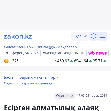
Қаз
Саясат
Әлем
Қаржы
Оқиға
Құқық
Мақалалар
#Референдум-2026
#Қазақстан мақтанышы
+32°
$
469.93
€
541.64
₽
5.71
Басты
Барлық жаңалықтар
Оқиғалар туралы жаңалықтар
Оқиғалар
17:02, 21 тамыз 2019
Есірген алматылық алаяқ