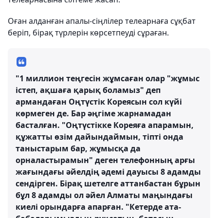
Оған алданған апалы-сіңлілер телеарнаға сұқбат
беріп, бірақ түрлерін көрсетпеуді сұраған.
"1 миллион теңгесін жұмсаған олар "жұмыс
істеп, ақшаға қарық боламыз" деп
армандаған Оңтүстік Кореясын сол күйі
көрмеген де. Бар әңгіме жарнамадан
басталған. "Оңтүстікке Кореяға апарамын,
құжатты өзім дайындаймын, тіпті онда
таныстарым бар, жұмысқа да
орналастырамын" деген телефонның арғы
жағындағы әйелдің әдемі дауысы 8 адамды
сендірген. Бірақ шетелге аттанбастан бұрын
бұл 8 адамды ол әйел Алматы маңындағы
киелі орындарға апарған. "Кетерде ата-