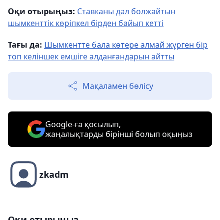
Оқи отырыңыз:
Ставканы дәл болжайтын
шымкенттік көріпкел бірден байып кетті
Тағы да:
Шымкентте бала көтере алмай жүрген бір
топ келіншек емшіге алданғандарын айтты
Мақаламен бөлісу
Google-ға қосылып,
жаңалықтарды бірінші болып оқыңыз
zkadm
Оқи отырыңыз