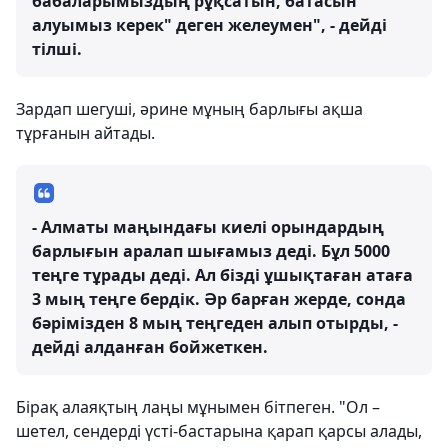
бабаларымыздың рұқсатын, батасын
алуымыз керек" деген желеумен", - дейді
тілші.
Зардап шегуші, әрине мұның барлығы ақша
тұрғанын айтады.
- Алматы маңындағы киелі орындардың
барлығын аралап шығамыз деді. Бұл 5000
теңге тұрады деді. Ал бізді ұшықтаған атаға
3 мың теңге бердік. Әр барған жерде, сонда
бәрімізден 8 мың теңгеден алып отырды, -
дейді алданған бойжеткен.
Бірақ алаяқтың лаңы мұнымен бітпеген. "Ол –
шетел, сендерді үсті-бастарына қарап қарсы алады,