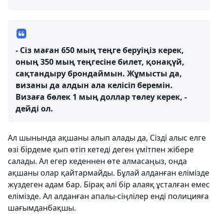
- Сіз маған 650 мың теңге беруіңіз керек,
оның 350 мың теңгесіне билет, қонақүй,
сақтандыру брондаймын. Жұмысты да,
визаны да алдын ала келісіп беремін.
Визаға бөлек 1 мың доллар төлеу керек, -
дейді ол.
Ал шынында ақшаны алып алады да, Сізді алыс елге
өзі бірдеме қып өтіп кетеді деген үмітпен жібере
салады. Ал егер кеденнен өте алмасаңыз, онда
ақшаны олар қайтармайды. Бұлай алданған елімізде
жүздеген адам бар. Бірақ әлі бір алаяқ ұсталған емес
елімізде. Ал алданған апалы-сіңлілер енді полицияға
шағымданбақшы.