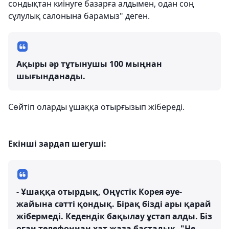
сондықтан киінуге базарға алдымен, одан соң
сұлулық салонына барамыз" деген.
Ақыры әр тұтынушы 100 мыңнан
шығынданады.
Сөйтіп оларды ұшаққа отырғызып жібереді.
Екінші зардап шегуші:
- Ұшаққа отырдық, Оңүстік Корея әуе-
жайына сәтті қондық. Бірақ бізді ары қарай
жібермеді. Кедендік бақылау ұстап алды. Біз
оған телефоннан хат жаза бастадық. "Не