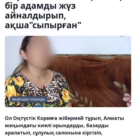
бір адамды жүз
айналдырып,
ақша"сыпырған"
видеодан алынды
Ол Оңтүстік Кореяға жібермей тұрып, Алматы
маңындағы киелі орындарды, базарды
аралатып, сұлулық салонына кіргізіп,