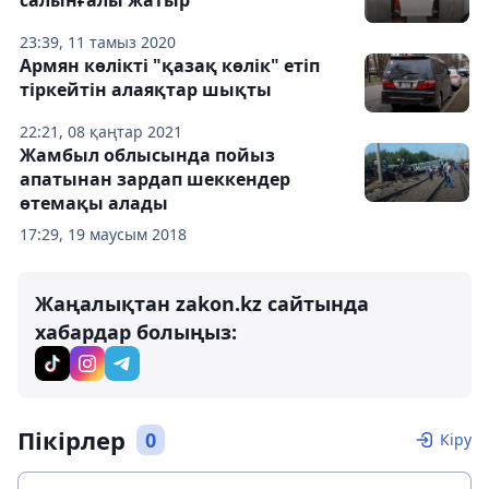
салынғалы жатыр
23:39, 11 тамыз 2020
Армян көлікті "қазақ көлік" етіп
тіркейтін алаяқтар шықты
22:21, 08 қаңтар 2021
Жамбыл облысында пойыз
апатынан зардап шеккендер
өтемақы алады
17:29, 19 маусым 2018
Жаңалықтан zakon.kz сайтында
хабардар болыңыз:
Пікірлер
0
Кіру