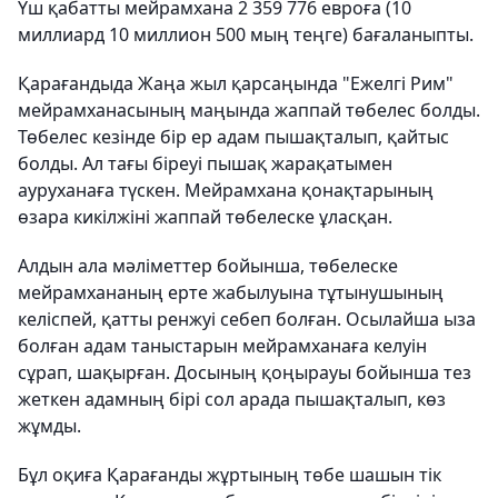
Үш қабатты мейрамхана 2 359 776 евроға (10
миллиард 10 миллион 500 мың теңге) бағаланыпты.
Қарағандыда Жаңа жыл қарсаңында "Ежелгі Рим"
мейрамханасының маңында жаппай төбелес болды.
Төбелес кезінде бір ер адам пышақталып, қайтыс
болды. Ал тағы біреуі пышақ жарақатымен
ауруханаға түскен. Мейрамхана қонақтарының
өзара кикілжіні жаппай төбелеске ұласқан.
Алдын ала мәліметтер бойынша, төбелеске
мейрамхананың ерте жабылуына тұтынушының
келіспей, қатты ренжуі себеп болған. Осылайша ыза
болған адам таныстарын мейрамханаға келуін
сұрап, шақырған. Досының қоңырауы бойынша тез
жеткен адамның бірі сол арада пышақталып, көз
жұмды.
Бұл оқиға Қарағанды жұртының төбе шашын тік