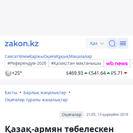
Қаз
Саясат
Әлем
Қаржы
Оқиға
Құқық
Мақалалар
#Референдум-2026
#Қазақстан мақтанышы
+25°
$
469.93
€
541.64
₽
5.71
Басты
Барлық жаңалықтар
Оқиғалар туралы жаңалықтар
Оқиғалар
21:05, 13 қыркүйек 2019
Қазақ-армян төбелескен