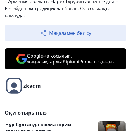
– Армения азаматы Нарек Гурурян әлі күнге дейін
Ресейден экстрадицияланбаған. Ол сол жақта
қамауда.
Мақаламен бөлісу
Google-ға қосылып,
жаңалықтарды бірінші болып оқыңыз
zkadm
Оқи отырыңыз
Нұр-Сұлтанда крематорий