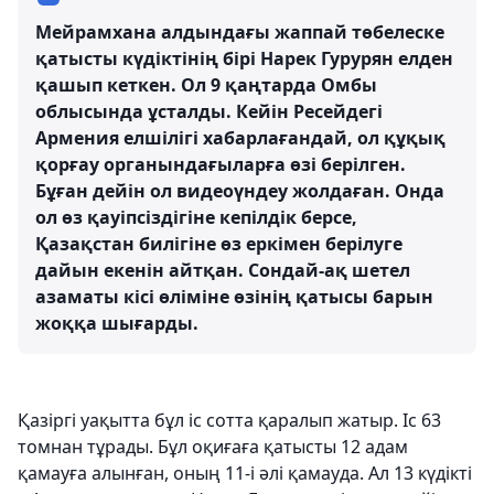
Мейрамхана алдындағы жаппай төбелеске
қатысты күдіктінің бірі Нарек Гурурян елден
қашып кеткен. Ол 9 қаңтарда Омбы
облысында ұсталды. Кейін Ресейдегі
Армения елшілігі хабарлағандай, ол құқық
қорғау органындағыларға өзі берілген.
Бұған дейін ол видеоүндеу жолдаған. Онда
ол өз қауіпсіздігіне кепілдік берсе,
Қазақстан билігіне өз еркімен берілуге
дайын екенін айтқан. Сондай-ақ шетел
азаматы кісі өліміне өзінің қатысы барын
жоққа шығарды.
Қазіргі уақытта бұл іс сотта қаралып жатыр. Іс 63
томнан тұрады. Бұл оқиғаға қатысты 12 адам
қамауға алынған, оның 11-і әлі қамауда. Ал 13 күдікті