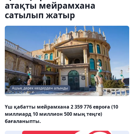
атақты мейрамхана
сатылып жатыр
Ашық дерек көздерден алынды
Үш қабатты мейрамхана 2 359 776 евроға (10
миллиард 10 миллион 500 мың теңге)
бағаланыпты.