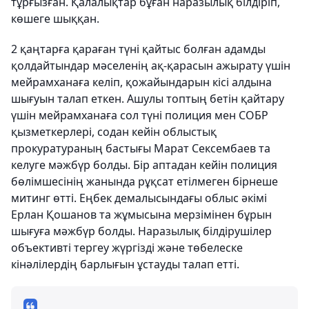
тұрғызған. Қалалықтар бұған наразылық білдіріп,
көшеге шыққан.
2 қаңтарға қараған түні қайтыс болған адамды
қолдайтындар мәселенің ақ-қарасын ажырату үшін
мейрамханаға келіп, қожайындарын кісі алдына
шығуын талап еткен. Ашулы топтың бетін қайтару
үшін мейрамханаға сол түні полиция мен СОБР
қызметкерлері, содан кейін облыстық
прокуратураның бастығы Марат Сексембаев та
келуге мәжбүр болды. Бір аптадан кейін полиция
бөлімшесінің жанында рұқсат етілмеген бірнеше
митинг өтті. Еңбек демалысындағы облыс әкімі
Ерлан Қошанов та жұмысына мерзімінен бұрын
шығуға мәжбүр болды. Наразылық білдірушілер
объективті тергеу жүргізді және төбелеске
кінәлілердің барлығын ұстауды талап етті.