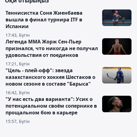
Оқи отырыңыз
Теннисистка Соня Жиенбаева
вышла в финал турнира ITF в
Испании
17:43, Бүгін
Легенда ММА Жорж Сен-Пьер
признался, что никогда не получал
удовольствия от поединков
17:21, Бүгін
"Цель - плей-офф": звезда
казахстанского хоккея Шестаков о
новом сезоне в составе "Барыса"
16:42, Бүгін
"У нас есть два варианта": Усик о
потенциальном своём сопернике в
прощальном бою в карьере
15:57, Бүгін