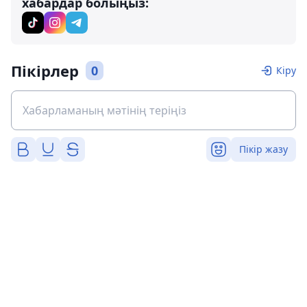
хабардар болыңыз:
Пікірлер
0
Кіру
Пікір жазу