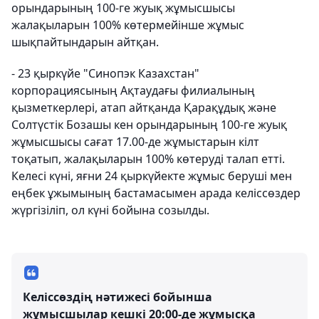
орындарының 100-ге жуық жұмысшысы
жалақыларын 100% көтермейінше жұмыс
шықпайтындарын айтқан.
- 23 қыркүйе "Синопэк Казахстан"
корпорациясының Ақтаудағы филиалының
қызметкерлері, атап айтқанда Қарақұдық және
Солтүстік Бозашы кен орындарының 100-ге жуық
жұмысшысы сағат 17.00-де жұмыстарын кілт
тоқатып, жалақыларын 100% көтеруді талап етті.
Келесі күні, яғни 24 қыркүйекте жұмыс беруші мен
еңбек ұжымының бастамасымен арада келіссөздер
жүргізіліп, ол күні бойына созылды.
Келіссөздің нәтижесі бойынша
жұмысшылар кешкі 20:00-де жұмысқа