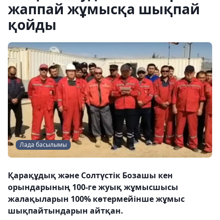
жаппай жұмысқа шықпай
қойды
Лада басылымы
Қарақұдық және Солтүстік Бозашы кен
орындарының 100-ге жуық жұмысшысы
жалақыларын 100% көтермейінше жұмыс
шықпайтындарын айтқан.