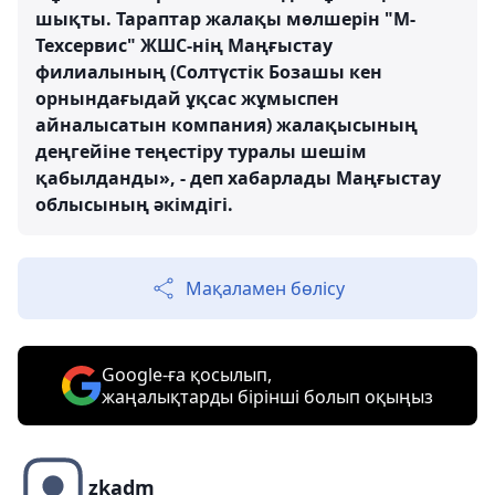
шықты. Тараптар жалақы мөлшерін "М-
Техсервис" ЖШС-нің Маңғыстау
филиалының (Солтүстік Бозашы кен
орнындағыдай ұқсас жұмыспен
айналысатын компания) жалақысының
деңгейіне теңестіру туралы шешім
қабылданды», - деп хабарлады Маңғыстау
облысының әкімдігі.
Мақаламен бөлісу
Google-ға қосылып,
жаңалықтарды бірінші болып оқыңыз
zkadm