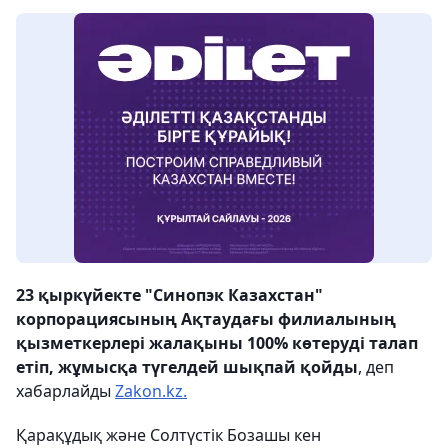
23 қыркүйекте "Синопэк Казахстан"
корпорациясының Ақтаудағы филиалының
қызметкерлері жалақыны 100% көтеруді талап
етіп, жұмысқа түгелдей шықпай қойды
, деп
хабарлайды
Zakon.kz.
Қарақұдық және Солтүстік Бозашы кен