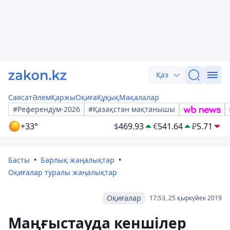
Қаз
Саясат
Әлем
Қаржы
Оқиға
Құқық
Мақалалар
#Референдум-2026
#Қазақстан мақтанышы
+33°
$
469.93
€
541.64
₽
5.71
Басты
Барлық жаңалықтар
Оқиғалар туралы жаңалықтар
Оқиғалар
17:53, 25 қыркүйек 2019
Маңғыстауда кеншілер