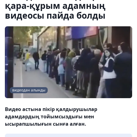
қара-құрым адамның
видеосы пайда болды
видеодан алынды
Видео астына пікір қалдырушылар
адамдардың тойымсыздығы мен
ысырапшылығын сынға алған.