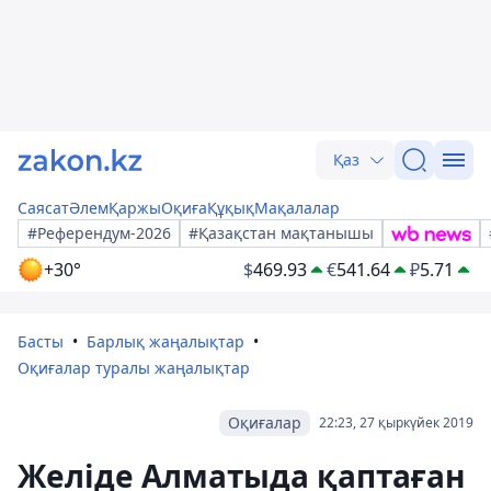
Қаз
Саясат
Әлем
Қаржы
Оқиға
Құқық
Мақалалар
#Референдум-2026
#Қазақстан мақтанышы
+30°
$
469.93
€
541.64
₽
5.71
Басты
Барлық жаңалықтар
Оқиғалар туралы жаңалықтар
Оқиғалар
22:23, 27 қыркүйек 2019
Желіде Алматыда қаптаған