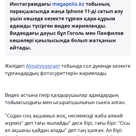
Инстаграмдағы
megapolis.kz
тобының
парақшасында жаңа Iphone 11-ді сатып алу
үшін көшеде кезекте тұрған қара-құрым
адамды түсірген видео жарияланды.
Видеодағы дауыс бұл Гоголь мен Панфилов
көшелері қиылысында болып жатқанын
айтады.
Желідегі
Almatygggram
тобында сол дүкенде кезекте
тұрғандардың фотосуреттерін жариялады.
Видео астына пікір қалдырушылар адамдардың
тойымсыздығы мен ысырапшылығын сынға алған.
"Содан соң ақшамыз жоқ, несиемізді жаба алмай
жүрміз" деп тағы жылайды" десе бірі, тағы бірі: "Осы
ел ақшаны қайдан алады" деп таң қалған. Ал бірі: