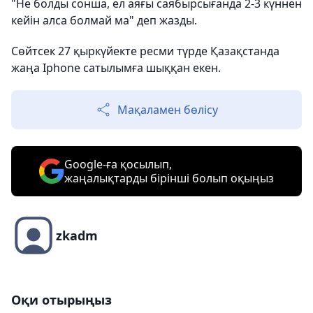
"Не болды сонша, ел аяғы саябырсығанда 2-3 күннен
кейін алса болмай ма" деп жазды.
Сөйтсек 27 қыркүйекте ресми түрде Қазақстанда
жаңа Iphone сатылымға шыққан екен.
Мақаламен бөлісу
Google-ға қосылып,
жаңалықтарды бірінші болып оқыңыз
zkadm
Оқи отырыңыз