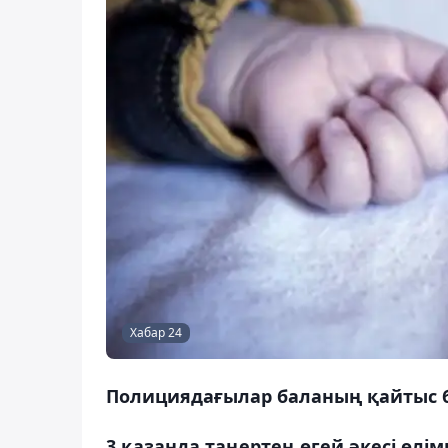
Хабар 24
Полициядағылар баланың қайтыс б
3 қазанда таңертең өгей әкесі өлім