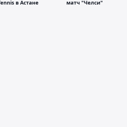
Tennis в Астане
матч "Челси"