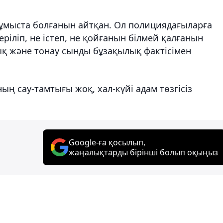
жұмыста болғанын айтқан. Ол полициядағыларға
ріліп, не істеп, не қойғанын білмей қалғанын
ық және тонау сынды бұзақылық фактісімен
ың сау-тамтығы жоқ, хал-күйі адам төзгісіз
Google-ға қосылып,
жаңалықтарды бірінші болып оқыңыз