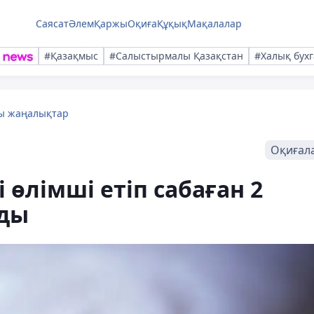
Саясат
Әлем
Қаржы
Оқиға
Құқық
Мақалалар
#Қазақмыс
#Салыстырмалы Қазақстан
#Халық бухг
лы жаңалықтар
Оқиғал
 өлімші етіп сабаған 2
мды