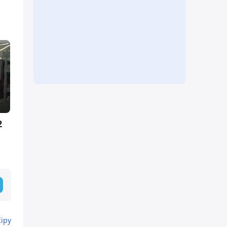
2
Кіру