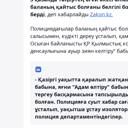
баланың қайтыс болғаны белгілі б
берді
, деп хабарлайды
Zakon.kz.
Полициядағылар баланың қайтыс болға
салысымен, күдікті дереу ұсталып, қа
Осыған байланысты ҚР Қылмыстық коде
денсаулығына ауыр зиян келтіру" баб
- Қазіргі уақытта қаралып жатқа
бабына, яғни "Адам өлтіру" баб
тергеу басқармасына тапсырылды
болған. Полицияға суыт хабар саға
ұсталып, уақытша ұстау изолято
полиция департаментіндегілер.