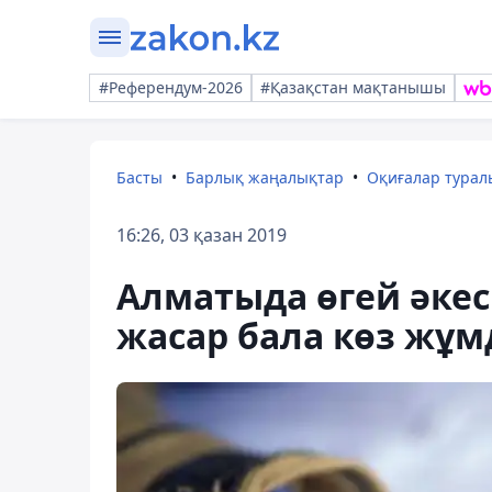
#Референдум-2026
#Қазақстан мақтанышы
Басты
Барлық жаңалықтар
Оқиғалар тура
16:26, 03 қазан 2019
Алматыда өгей әкесі
жасар бала көз жұ