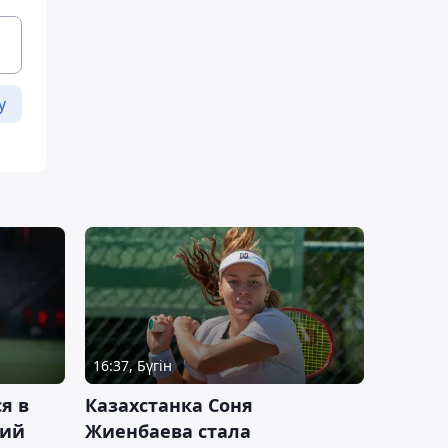
у
16:37, Бүгін
я в
Казахстанка Соня
кий
Жиенбаева стала