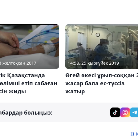
13 желтоқсан 2017
14:58, 25 қыркүйек 2019
ік Қазақстанда
Өгей әкесі ұрып-соққан 
өлімші етіп сабаған
жасар бала ес-түссіз
сін жиды
жатыр
абардар болыңыз: