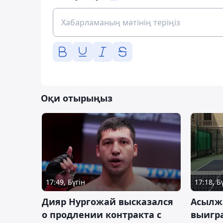
Оқи отырыңыз
17:49, Бүгін
17:18, Б
Дияр Нургожай высказался
Асылж
о продлении контракта с
выигр