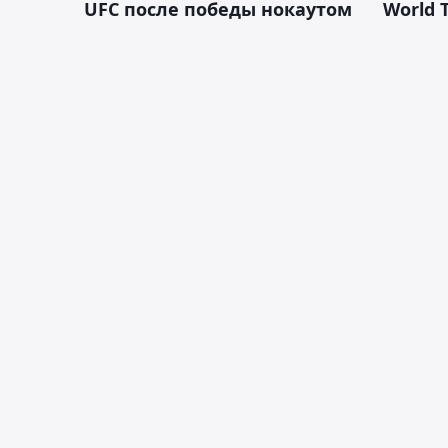
UFC после победы нокаутом
World 