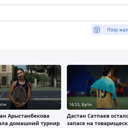
Пікір жаз
үгін
16:53, Бүгін
ан Арыстанбекова
Дастан Сатпаев осталс
ала домашний турнир
запасе на товарищес