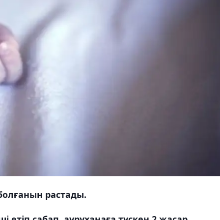
олғанын растады.
ші етіп сабап, ауруханаға түскен 2 жасар