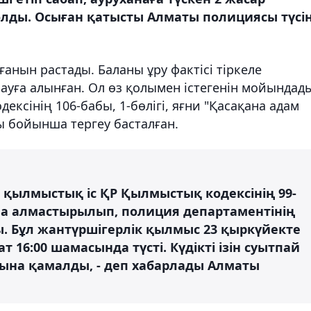
олды. Осыған қатысты Алматы полициясы түсін
нын растады. Баланы ұру фактісі тіркеле
мауға алынған. Ол өз қолымен істегенін мойындад
ксінің 106-бабы, 1-бөлігі, яғни "Қасақана адам
ы бойынша тергеу басталған.
н қылмыстық іс ҚР Қылмыстық кодексінің 99-
ына алмастырылып, полиция департаментінің
. Бұл жантүршігерлік қылмыс 23 қыркүйекте
т 16:00 шамасында түсті. Күдікті ізін суытпай
рына қамалды, - деп хабарлады Алматы