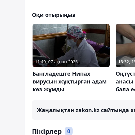
Оқи отырыңыз
11:40, 07 ақпан 2026
15:32, 
Бангладеште Нипах
Оңтүст
вирусын жұқтырған адам
анасы 
көз жұмды
бала е
Жаңалықтан zakon.kz сайтында х
Пікірлер
0