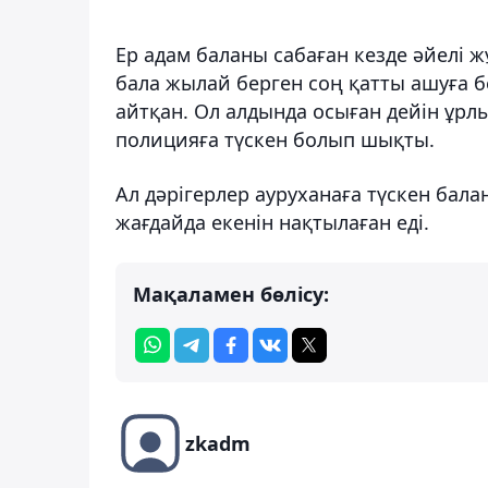
Ер адам баланы сабаған кезде әйелі 
бала жылай берген соң қатты ашуға бе
айтқан. Ол алдында осыған дейін ұрл
полицияға түскен болып шықты.
Ал дәрігерлер ауруханаға түскен балан
жағдайда екенін нақтылаған еді.
Мақаламен бөлісу:
zkadm