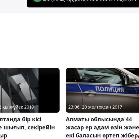
12 қыркүйек 2019
23:06, 20 желтоқсан 2017
лтанда бір кісі
Алматы облысында 44
е шығып, секірейін
жасар ер адам өзін жән
тыр
екі баласын өртеп жібер