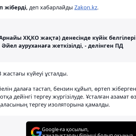
п жіберді,
деп хабарлайды
Zakon.kz
.
Арнайы ХҚКО жақта) денесінде күйік белгілері
 Әйел ауруханаға жеткізілді, - делінген ПД
3 жастағы күйеуі ұсталды.
лін далаға тастап, бензин құйып, өртеп жіберген
отқа дейінгі тергеу жүргізілуде. Ұсталған азамат ө
 қаласының тергеу изоляторына қамалды.
Google-ға қосылып,
жаңалықтарды бірінші болып оқыңыз