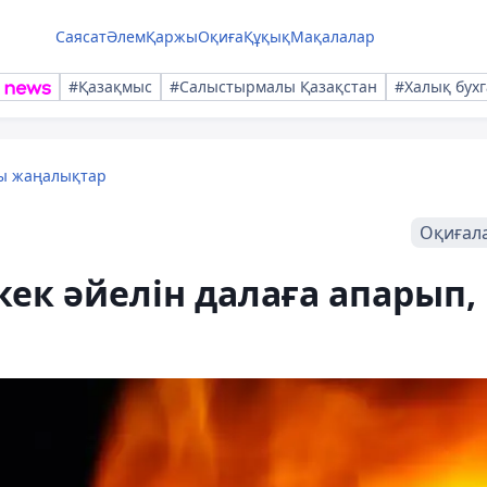
Саясат
Әлем
Қаржы
Оқиға
Құқық
Мақалалар
#Қазақмыс
#Салыстырмалы Қазақстан
#Халық бухг
лы жаңалықтар
Оқиғал
кек әйелін далаға апарып,