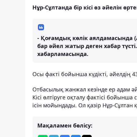
Нұр-Сұлтанда бір кісі өз әйелін өрте
- Қоғамдық көлік аялдамасында (
бар әйел жатыр деген хабар түсті.
хабарламасында.
Осы факті бойынша күдікті, әйелдің 4
Отбасылық жанжал кезінде ер адам әйе
Кісі өлтіруге оқталу фактісі бойынша с
ісін мойындады. Ол қазір Нұр-Сұлтан
Мақаламен бөлісу: