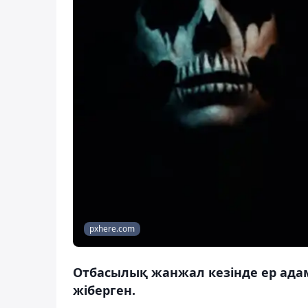
pxhere.com
Отбасылық жанжал кезінде ер адам
жіберген.