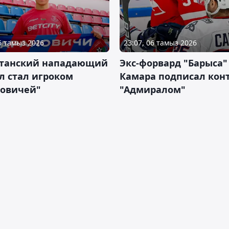
06 тамыз 2026
23:07, 06 тамыз 2026
станский нападающий
Экс-форвард "Барыса"
л стал игроком
Камара подписал конт
новичей"
"Адмиралом"