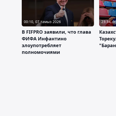
00:10, 07 тамыз 2026
23:34, 
В FIFPRO заявили, что глава
Казах
ФИФА Инфантино
Тореку
злоупотребляет
"Бара
полномочиями