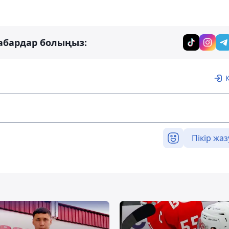
абардар болыңыз:
Пікір жаз