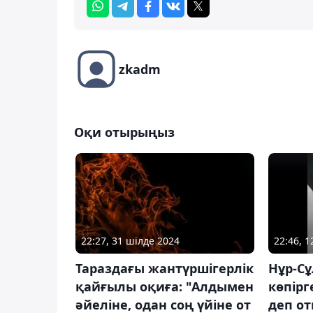
zkadm
Оқи отырыңыз
22:27, 31 шілде 2024
22:46, 
Тараздағы жантүршігерлік
Нұр-Сұ
қайғылы оқиға: "Алдымен
көпірг
әйеліне, одан соң үйіне от
деп о