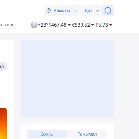
Алматы
Қаз
+23°
$
467.48
€
539.52
₽
5.73
алтері
ар
Соңғы
Танымал