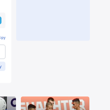
Кіру
у