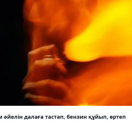
 әйелін далаға тастап, бензин құйып, өртеп