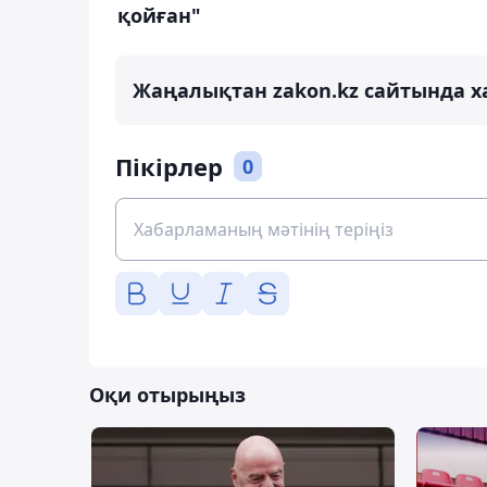
қойған"
Жаңалықтан zakon.kz сайтында х
Пікірлер
0
Оқи отырыңыз