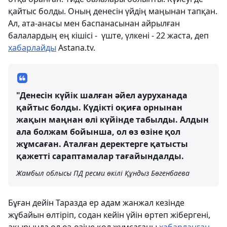
қайтыс болды. Оның денесін үйдің маңынан тапқан.
Ал, ата-анасы мен баспанасынан айрылған
балалардың ең кішісі - үште, үлкені - 22 жаста, деп
хабарлайды
Astana.tv.
"Денесін күйік шалған әйел ауруханада
қайтыс болды. Күдікті оқиға орнынан
жақын маңнан өлі күйінде табылды. Алдын
ала болжам бойынша, ол өз өзіне қол
жұмсаған. Аталған деректерге қатысты
қажетті сараптамалар тағайындалды.
Жамбыл облысы ПД ресми өкілі Құндыз Бөгенбаева
Бұған дейін Таразда ер адам жанжал кезінде
жұбайын өлтіріп, содан кейін үйін өртеп жібергені,