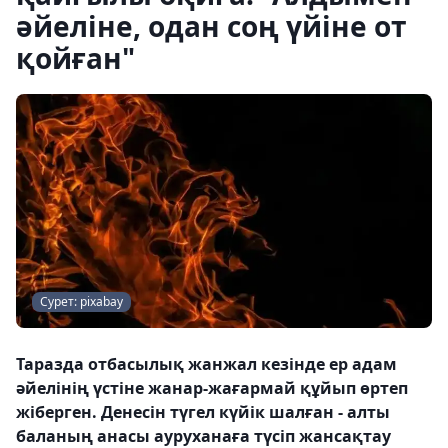
әйеліне, одан соң үйіне от
қойған"
Сурет: pixabay
Таразда отбасылық жанжал кезінде ер адам
әйелінің үстіне жанар-жағармай құйып өртеп
жіберген. Денесін түгел күйік шалған - алты
баланың анасы ауруханаға түсіп жансақтау