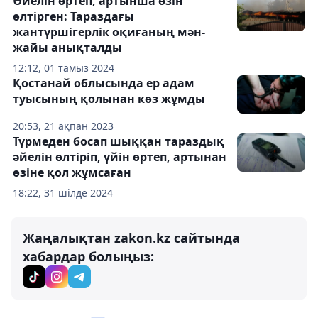
Әйелін өртеп, артынша өзін
өлтірген: Тараздағы
жантүршігерлік оқиғаның мән-
жайы анықталды
12:12, 01 тамыз 2024
Қостанай облысында ер адам
туысының қолынан көз жұмды
20:53, 21 ақпан 2023
Түрмеден босап шыққан тараздық
әйелін өлтіріп, үйін өртеп, артынан
өзіне қол жұмсаған
18:22, 31 шілде 2024
Жаңалықтан zakon.kz сайтында
хабардар болыңыз: