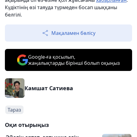
ақырында ол өз-өзіне қол жұмсағаны
хабарланған
.
Күдіктінің өзі таяуда түрмеден босап шыққаны
белгілі.
Мақаламен бөлісу
Google-ға қосылып,
жаңалықтарды бірінші болып оқыңыз
Камшат Сатиева
Тараз
Оқи отырыңыз