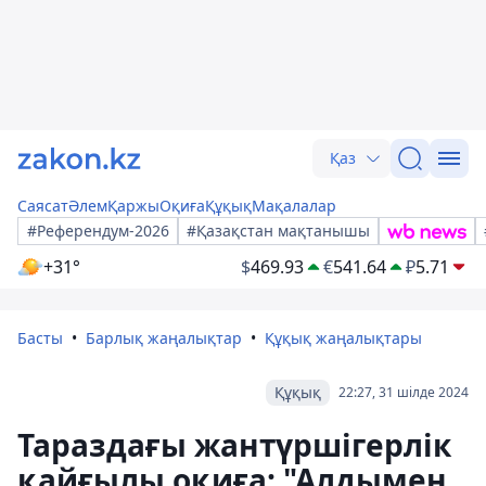
Қаз
Саясат
Әлем
Қаржы
Оқиға
Құқық
Мақалалар
#Референдум-2026
#Қазақстан мақтанышы
+31°
$
469.93
€
541.64
₽
5.71
Басты
Барлық жаңалықтар
Құқық жаңалықтары
Құқық
22:27, 31 шілде 2024
Тараздағы жантүршігерлік
қайғылы оқиға: "Алдымен