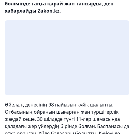
бөлімінде таңға қарай жан тапсырды, деп
хабарлайды Zakon.kz.
Әйелдің денесінің 98 пайызын күйік шалыпты.
Отбасының ойранын шығарған жан түршігерлік
жағдай кеше, 30 шілдеде түнгі 11-лер шамасында
қаладағы жер үйлердің бірінде болған. Баспанасы да
отқа оранған. Үйде балалары болыпты. Күйеуі де