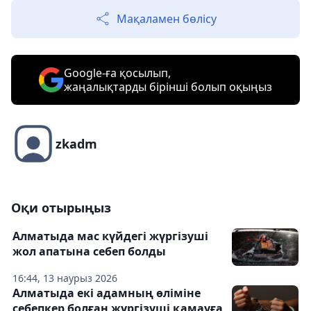
Мақаламен бөлісу
Google-ға қосылып,
жаңалықтарды бірінші болып оқыңыз
zkadm
Оқи отырыңыз
Алматыда мас күйдегі жүргізуші
жол апатына себеп болды
16:44, 13 наурыз 2026
Алматыда екі адамның өліміне
себепкер болған жүргізуші қамауға