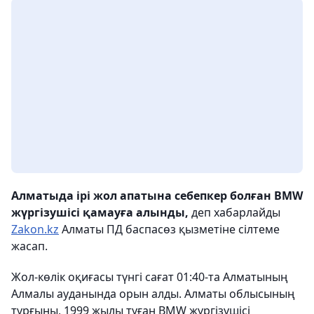
Алматыда ірі жол апатына себепкер болған BMW
жүргізушісі қамауға алынды,
деп хабарлайды
Zakon.kz
Алматы ПД баспасөз қызметіне сілтеме
жасап.
Жол-көлік оқиғасы түнгі сағат 01:40-та Алматының
Алмалы ауданында орын алды. Алматы облысының
тұрғыны, 1999 жылы туған BMW жүргізушісі