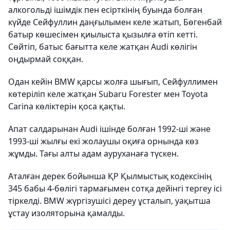
алкогольді ішімдік пен есірткінің буында болған
күйде Сейфуллин даңғылымен келе жатып, Бөгенбай
батыр көшесімен қиылыста қызылға өтіп кетті.
Сөйтіп, батыс бағытта келе жатқан Audi көлігін
оңдырмай соққан.
Одан кейін BMW қарсы жолға шығып, Сейфуллимен
көтеріліп келе жатқан Subaru Forester мен Toyota
Carina көліктерін қоса қақты.
Апат салдарынан Audi ішінде болған 1992-ші және
1993-ші жылғы екі жолаушы оқиға орнында көз
жұмды. Тағы алты адам ауруханаға түскен.
Аталған дерек бойынша ҚР Қылмыстық кодексінің
345 бабы 4-бөлігі тармағымен сотқа дейінгі тергеу ісі
тіркелді. BMW жүргізушісі дереу ұсталып, уақытша
ұстау изоляторына қамалды.