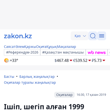
Қаз
Саясат
Әлем
Қаржы
Оқиға
Құқық
Мақалалар
#Референдум-2026
#Қазақстан мақтанышы
+33°
$
467.48
€
539.52
₽
5.73
Басты
Барлық жаңалықтар
Оқиғалар туралы жаңалықтар
Оқиғалар
16:30, 17 қазан 2019
Ішіп, шегіп алған 1999