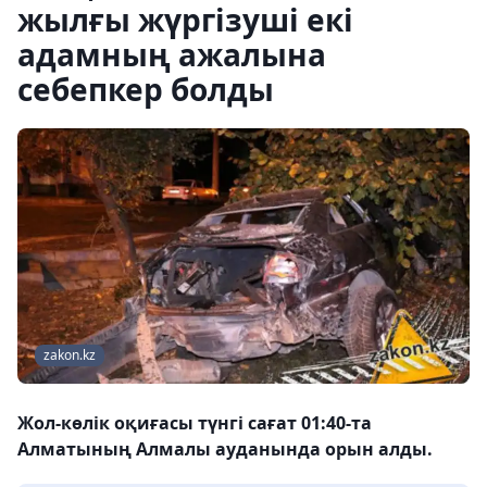
жылғы жүргізуші екі
адамның ажалына
себепкер болды
zakon.kz
Жол-көлік оқиғасы түнгі сағат 01:40-та
Алматының Алмалы ауданында орын алды.