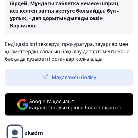
бірдей. Мұндағы таблетка немесе шприц,
кез келген затты әкетуге болмайды, бұл -
ұрлық, - деп қорытындылады сөзін
Варзилов.
Енді қазір істі тексеруді прокуратура, тауарлар мен
қызметтердің сапасын бақылау департаменті және
басқа да құзыретті органдар қолға алды.
Мақаламен бөлісу
Google-ға қосылып,
жаңалықтарды бірінші болып оқыңыз
zkadm