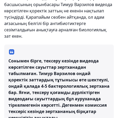
басшысының орынбасары Тимур Варзилов видеода
көрсетілген қоректік заттың не екенін нақтылап
түсіндірді. Қарапайым сөзбен айтқанда, ол адам
ағзасының белгілі бір антибиотиктерге
сезімталдығын анықтауға арналған биологиялық
зат екен.
Сонымен бірге, тексеру кезінде видеода
көрсетілген сауыттар зертханадан
табылмаған. Тимур Варзилов ондай
қоректік заттардың тұтынысы өте шектеулі,
ондай қалада 4-5 бактерологиялық зертхана
бар. Яғни, тексеру қоғамды дүрліктірген
видеодағы сауыттардың бұл ауруханада
тіркелмегенін көрсетті. Дегенмен комиссия
тексеріс кезінде зертхананың бірқатар
кемшілігін анықтады.