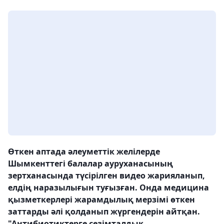
Өткен аптада әлеуметтік желілерде
Шымкенттегі балалар ауруханасының
зертханасында түсірілген видео жарияланып,
елдің наразылығын туғызған. Онда медицина
қызметкерлері жарамдылық мерзімі өткен
заттарды әлі қолданып жүргендерін айтқан.
"Антибиотиктерге сезімталдық,