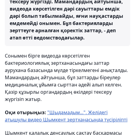
тексеру жүргізді. Мамандардың айтуынша,
видеода көрсетілген дәрі сауыттары емдік
дәрі болып табылмайды, яғни науқастарды
емдемейді онымен. Бұл бактерияларды
зерттеуге арналған қоректік заттар, - деп
атап өтті ведомстводағылар.
Сонымен бірге видеода көрсетілген
бактериологиялық зертханасындағы заттар
аурухана базасында мүлде тіркелмегені анықталды.
Мамандардың айтуынша, бұл заттарды біреулер
медициналық ұйымға сырттан әдейі алып келген.
Қазір құзырлы органдардың өкілдері тексеру
жүргізіп жатыр.
Оқи отырыңыз:
"Шыдамадым...". Желідегі
атышулы видео Шымкент зертханасында түсіріліпті
Шымкент қалалық денсаулық сақтау басқармасы