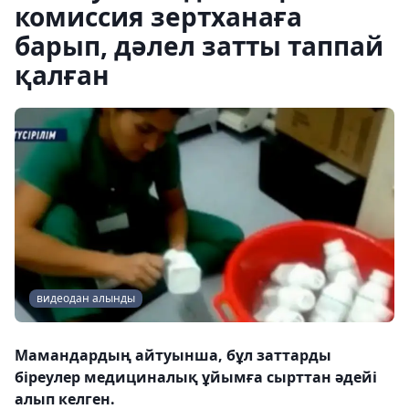
комиссия зертханаға
барып, дәлел затты таппай
қалған
видеодан алынды
Мамандардың айтуынша, бұл заттарды
біреулер медициналық ұйымға сырттан әдейі
алып келген.