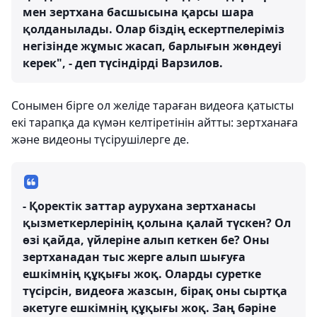
мен зертхана басшысына қарсы шара
қолданылады. Олар біздің ескертпелеріміз
негізінде жұмыс жасап, барлығын жөндеуі
керек", - деп түсіндірді Варзилов.
Сонымен бірге ол желіде тараған видеоға қатысты
екі тарапқа да күмән келтіретінін айтты: зертханаға
және видеоны түсірушілерге де.
- Қоректік заттар аурухана зертханасы
қызметкерлерінің қолына қалай түскен? Ол
өзі қайда, үйлеріне алып кеткен бе? Оны
зертханадан тыс жерге алып шығуға
ешкімнің құқығы жоқ. Оларды суретке
түсірсін, видеоға жазсын, бірақ оны сыртқа
әкетуге ешкімнің құқығы жоқ. Заң бәріне