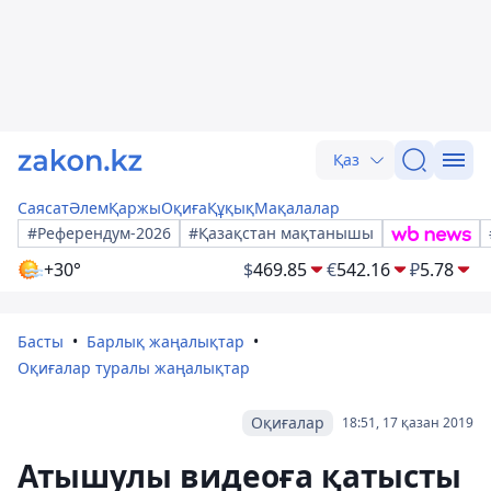
Қаз
Саясат
Әлем
Қаржы
Оқиға
Құқық
Мақалалар
#Референдум-2026
#Қазақстан мақтанышы
+30°
$
469.85
€
542.16
₽
5.78
Басты
Барлық жаңалықтар
Оқиғалар туралы жаңалықтар
Оқиғалар
18:51, 17 қазан 2019
Атышулы видеоға қатысты