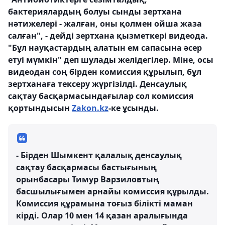
бактериялардың болуы сынды зертхана
нәтижелері - жалған, оны қолмен ойша жаза
салған", - дейді зертхана қызметкері видеода.
"Бұл науқастардың алатын ем сапасына әсер
етуі мүмкін" деп шулады желідегілер. Міне, осы
видеодан соң бірден комиссия құрылып, бұл
зертханаға тексеру жүргізілді. Денсаулық
сақтау басқармасындағылар сол комиссия
қортындысын
Zakon.kz
-ке ұсынды.
- Бірден Шымкент қалалық денсаулық
сақтау басқармасы бастығының
орынбасары Тимур Варзиловтың
басшылығымен арнайы комиссия құрылды.
Комиссия құрамына тоғыз білікті маман
кірді. Олар 10 мен 14 қазан аралығында