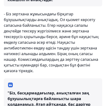
- Біз зертхана жұмысындағы бірқатар
бұзушылықтарды анықтадық. Ол қызмет көрсету
сапасына байланысты. Егер науқасқа сапалы
деңгейде тексеру жүргізілмесе және зертхана
тексерусіз қорытынды берсе, әрине бұл науқастың
емделу сапасына әсер етеді. Науқасты
антибиотикпен емдеу әдісін таңдау үшін зертхана
нәтижесі алынады алдымен. Бірақ оның сапасы
нашар. Комиссиядағылардың да зерттеу сапасына
қатысты күмәндері бар, сондықтан бұл фактіні
қағазға тіркедік.
"Біз, басқармадағылар, анықталған заң
бұзушылықтарға байланысты шара
қолданамыз. Атап айтқанда, бас дәрігер