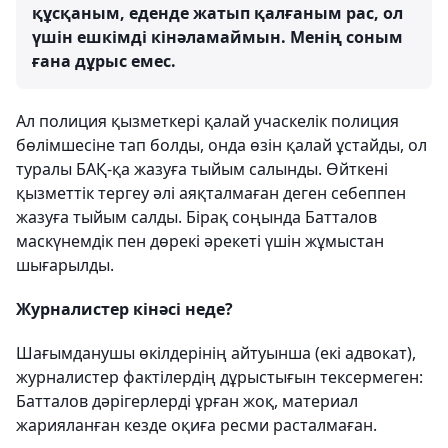
құсқаным, еденде жатып қалғаным рас, ол
үшін ешкімді кінәламаймын. Менің соным
ғана дұрыс емес.
Ал полиция қызметкері қалай учаскелік полиция
бөлімшесіне тап болды, онда өзін қалай ұстайды, ол
туралы БАҚ-қа жазуға тыйым салынды. Өйткені
қызметтік тергеу әлі аяқталмаған деген себеппен
жазуға тыйым салды. Бірақ соңында Батталов
маскүнемдік пен дөрекі әрекеті үшін жұмыстан
шығарылды.
Журналистер кінәсі неде?
Шағымданушы өкілдерінің айтуынша (екі адвокат),
журналистер фактілердің дұрыстығын тексермеген:
Батталов дәрігерлерді ұрған жоқ, материал
жарияланған кезде оқиға ресми расталмаған.