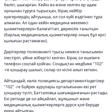
бөліп, шығарған. Кейін өз-өзіне келген ер адам
орнынан тұруға тырысқан, бірақ кейбір
куәгерлердің айтуынша, ол сол күйі өздігінен тұра
алмаған. Ал одан кейін медицина мекемесі
қызметкерлерін балағаттап, дөрекілік танытқан
(барлық медициналық қызметкерлер оның бұл ерсі
қылығын растамаған).
Дәрігерлер полковникті туысы немесе танысымен
ілестіріп, үйіне жібергісі келген. Бірақ ол ешкімге
телефон соқпай қойған. Сондықтан медбике "102"
-ге қоңырау шалып, солар ол кісіні алып кеткен.
Айтқандай, көлік полициясы департаментіндегілер
"102" -ге Бүйрек аурулары орталығынан екі рет
қоңырау түсіп, Батталовқа шағымданғанын растады.
Екі ретінде де ол айқайлап, жұлқынып және
медициналық қызметкерлерге дүрсе қоя беруде
екені айтылған.