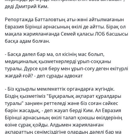
деді Дмитрий Ким.
Репортажда Батталовтың аты-жөні айтылмағанын
Евразия Бірінші арнасының өкілі де айтты. Бірақ ол
мақала жарияланғанда Семей қаласы ЛОБ басшысы
басқа адам болған.
- Басқа дәлел бар ма, ол кісінің мас болып,
медициналық қызметкерлерді ұрып-соққаны
туралы. Дүрсе қоя беру мен ұрып-соғу деген екітүрлі
жағдай ғой? - деп сұрады адвокат
- Біз құзырлы мемлекеттік органдарға жүгіндік.
Біздің қызметіміз "Бұқаралық ақпарат құралдары
туралы" заңмен реттеледі және біз соған сәйкес
бәрін жасадық, - деп жауап берді Ким. Ал Евразия
Бірінші арнасының өкілі талап қоюшы өкілдерінің
өзіне сұрақ қойды. Алдымен жарияланған
ақпараттың сенімсіздігіне олардың дәлелі бар ма