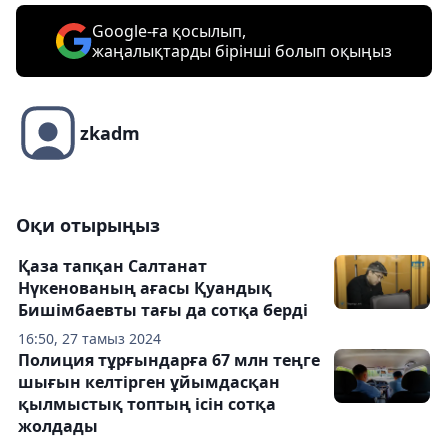
Google-ға қосылып,
жаңалықтарды бірінші болып оқыңыз
zkadm
Оқи отырыңыз
Қаза тапқан Салтанат
Нүкенованың ағасы Қуандық
Бишімбаевты тағы да сотқа берді
16:50, 27 тамыз 2024
Полиция тұрғындарға 67 млн теңге
шығын келтірген ұйымдасқан
қылмыстық топтың ісін сотқа
жолдады