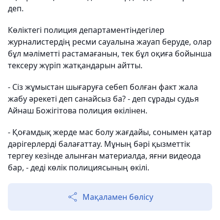
деп.
Көліктегі полиция департаментіндегілер
журналистердің ресми сауалына жауап беруде, олар
бұл мәліметті растамағанын, тек бұл оқиға бойынша
тексеру жүріп жатқандарын айтты.
- Сіз жұмыстан шығаруға себеп болған факт жала
жабу әрекеті деп санайсыз ба? - деп сұрады судья
Айнаш Божігітова полиция өкілінен.
- Қоғамдық жерде мас болу жағдайы, сонымен қатар
дәрігерлерді балағаттау. Мұның бәрі қызметтік
тергеу кезінде алынған материалда, яғни видеода
бар, - деді көлік полициясының өкілі.
Мақаламен бөлісу