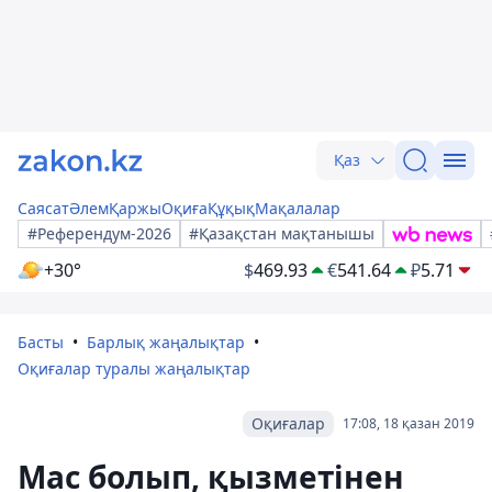
Қаз
Саясат
Әлем
Қаржы
Оқиға
Құқық
Мақалалар
#Референдум-2026
#Қазақстан мақтанышы
+30°
$
469.93
€
541.64
₽
5.71
Басты
Барлық жаңалықтар
Оқиғалар туралы жаңалықтар
Оқиғалар
17:08, 18 қазан 2019
Мас болып, қызметінен