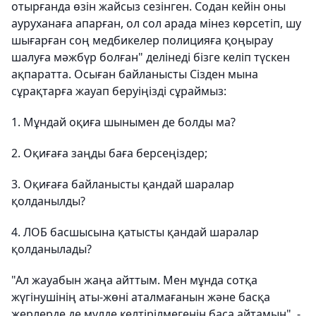
отырғанда өзін жайсыз сезінген. Содан кейін оны
ауруханаға апарған, ол сол арада мінез көрсетіп, шу
шығарған соң медбикелер полицияға қоңырау
шалуға мәжбүр болған" делінеді бізге келіп түскен
ақпаратта. Осыған байланысты Сізден мына
сұрақтарға жауап беруіңізді сұраймыз:
1. Мұндай оқиға шынымен де болды ма?
2. Оқиғаға заңды баға берсеңіздер;
3. Оқиғаға байланысты қандай шаралар
қолданылды?
4. ЛОБ басшысына қатысты қандай шаралар
қолданылады?
"Ал жауабын жаңа айттым. Мен мұнда сотқа
жүгінушінің аты-жөні аталмағанын және басқа
жерлерде де мүлде келтірілмегенін баса айтамын", -