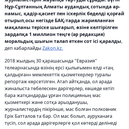
Нұр-Сұлтанның Алматы аудандық сотында ар-
намыс, қадір-қасиет пен іскерлік беделді қорғай
отырып,осы негізде БАҚ-тарда жарияланған
мақаланы теріске шығарып, өзіне келтірілген
зардапқа 1 миллион теңге (әр редакция)
моральдық шығын талап еткен сот ісі қаралды
,
деп хабарлайды
Zakon.kz.
2018 жылдың 30 қарашасында "Евразия"
телеарнасында өзінің ерсі қылығымен елді «таң
қалдырған» мемлекеттік қызметкерлер туралы
репортаж көрсетілген. Атап айтқанда, ол арада
жиналыста төбелескен дәрігерлер, көшеде кетіп
бара жатқандарды ұрған полицияның мас
қызметкері және сотқа арызданушы,
журналистердің пікірінше, мас болған полковник
Ерік Батталов та бар. Ол мас болып, ауруханаға
түсіп, сол арада дәрігерлерге қол көтерді делінеді