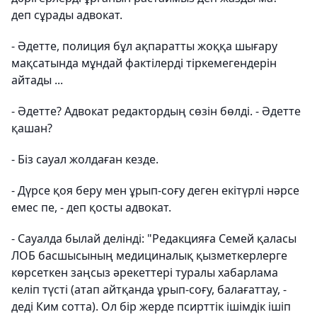
деп сұрады адвокат.
- Әдетте, полиция бұл ақпаратты жоққа шығару
мақсатында мұндай фактілерді тіркемегендерін
айтады ...
- Әдетте? Адвокат редактордың сөзін бөлді. - Әдетте
қашан?
- Біз сауал жолдаған кезде.
- Дүрсе қоя беру мен ұрып-соғу деген екітүрлі нәрсе
емес пе, - деп қосты адвокат.
- Сауалда былай делінді: "Редакцияға Семей қаласы
ЛОБ басшысының медициналық қызметкерлерге
көрсеткен заңсыз әрекеттері туралы хабарлама
келіп түсті (атап айтқанда ұрып-соғу, балағаттау, -
деді Ким сотта). Ол бір жерде псирттік ішімдік ішіп