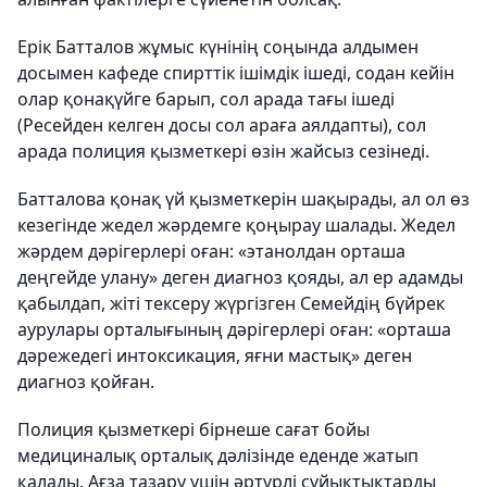
Ерік Батталов жұмыс күнінің соңында алдымен
досымен кафеде спирттік ішімдік ішеді, содан кейін
олар қонақүйге барып, сол арада тағы ішеді
(Ресейден келген досы сол араға аялдапты), сол
арада полиция қызметкері өзін жайсыз сезінеді.
Батталова қонақ үй қызметкерін шақырады, ал ол өз
кезегінде жедел жәрдемге қоңырау шалады. Жедел
жәрдем дәрігерлері оған: «этанолдан орташа
деңгейде улану» деген диагноз қояды, ал ер адамды
қабылдап, жіті тексеру жүргізген Семейдің бүйрек
аурулары орталығының дәрігерлері оған: «орташа
дәрежедегі интоксикация, яғни мастық» деген
диагноз қойған.
Полиция қызметкері бірнеше сағат бойы
медициналық орталық дәлізінде еденде жатып
қалады. Ағза тазару үшін әртүрлі сұйықтықтарды