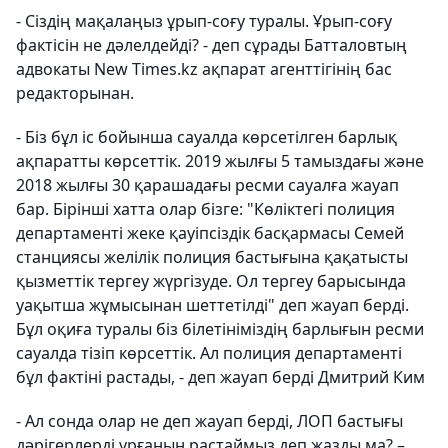
- Сіздің мақалаңыз ұрып-соғу туралы. Ұрып-соғу
фактісін не дәлелдейді? - деп сұрады Батталовтың
адвокаты New Times.kz ақпарат агенттігінің бас
редакторынан.
- Біз бұл іс бойынша сауалда көрсетілген барлық
ақпаратты көрсеттік. 2019 жылғы 5 тамыздағы және
2018 жылғы 30 қарашадағы ресми сауалға жауап
бар. Бірінші хатта олар бізге: "Көліктегі полиция
департаменті жеке қауіпсіздік басқармасы Семей
станциясы желілік полиция бастығына қақатысты
қызметтік тергеу жүргізуде. Ол тергеу барысында
уақытша жұмысынан шеттетілді" деп жауап берді.
Бұл оқиға туралы біз білетініміздің барлығын ресми
сауалда тізіп көрсеттік. Ал полиция департаменті
бұл фактіні растады, - деп жауап берді Дмитрий Ким
- Ал сонда олар не деп жауап берді, ЛОП бастығы
дәрігерлерді ұрғанын растаймыз деп жазды ма? –