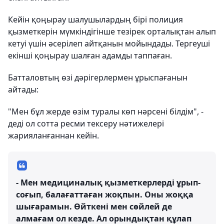
Кейін қоңырау шалушылардың бірі полиция
қызметкерін мүмкіндігінше тезірек орталықтан алып
кетуі үшін әсерілеп айтқанын мойындады. Тергеуші
екінші қоңырау шалған адамды таппаған.
Батталовтың өзі дәрігерлермен ұрыспағанын
айтады:
"Мен бұл жерде өзім туралы көп нәрсені білдім", -
деді ол сотта ресми тексеру нәтижелері
жарияланғаннан кейін.
- Мен медициналық қызметкерлерді ұрып-
соғып, балағаттаған жоқпын. Оны жоққа
шығарамын. Өйткені мен сөйлей де
алмағам ол кезде. Ал орындықтан құлап