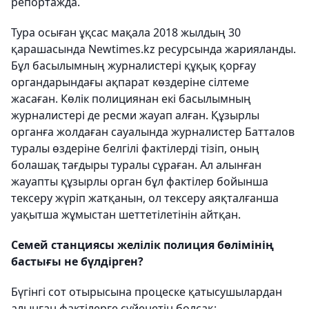
репортажда.
Тура осыған ұқсас мақала 2018 жылдың 30
қарашасында Newtimes.kz ресурсында жарияланды.
Бұл басылымның журналистері құқық қорғау
органдарындағы ақпарат көздеріне сілтеме
жасаған. Көлік полициянан екі басылымның
журналистері де ресми жауап алған. Құзырлы
органға жолдаған сауалында журналистер Батталов
туралы өздеріне белгілі фактілерді тізіп, оның
болашақ тағдыры туралы сұраған. Ал алынған
жауапты құзырлы орган бұл фактілер бойынша
тексеру жүріп жатқанын, ол тексеру аяқталғанша
уақытша жұмыстан шеттетілетінін айтқан.
Семей станциясы желілік полиция бөлімінің
бастығы не бүлдірген?
Бүгінгі сот отырысына процеске қатысушылардан
алынған фактілерге сүйенетін болсақ: