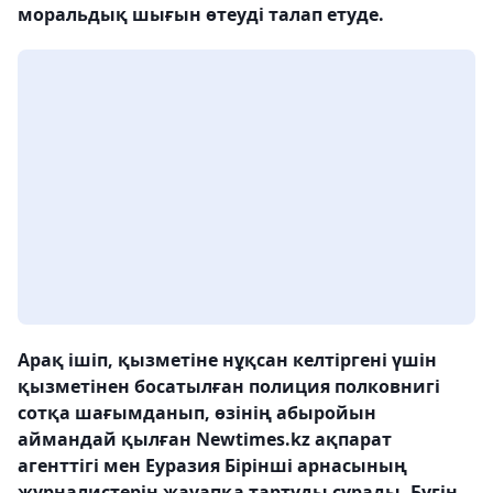
моральдық шығын өтеуді талап етуде.
Арақ ішіп, қызметіне нұқсан келтіргені үшін
қызметінен босатылған полиция полковнигі
сотқа шағымданып, өзінің абыройын
аймандай қылған Newtimes.kz ақпарат
агенттігі мен Еуразия Бірінші арнасының
журналистерін жауапқа тартуды сұрады. Бүгін