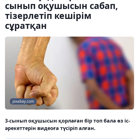
сынып оқушысын сабап,
тізерлетіп кешірім
сұратқан
pixabay.com
3-сынып оқушысын қорлаған бір топ бала өз іс-
әрекеттерін видеоға түсіріп алған.