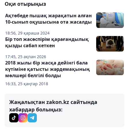
Оқи отырыңыз
Ақтөбеде пышақ жарақатын алған
10-сынып оқушысына ота жасалды
18:56, 29 қараша 2024
Бір топ жасөспірім қарағандылық
қызды сабап кеткен
17:45, 25 ақпан 2026
2018 жылы бір жасқа дейінгі бала
күтiмiне қатысты жәрдемақының
мөлшері белгілі болды
16:33, 25 қаңтар 2018
Жаңалықтан zakon.kz сайтында
хабардар болыңыз: