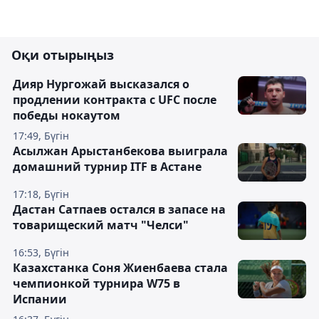
Оқи отырыңыз
Дияр Нургожай высказался о
продлении контракта с UFC после
победы нокаутом
17:49, Бүгін
Асылжан Арыстанбекова выиграла
домашний турнир ITF в Астане
17:18, Бүгін
Дастан Сатпаев остался в запасе на
товарищеский матч "Челси"
16:53, Бүгін
Казахстанка Соня Жиенбаева стала
чемпионкой турнира W75 в
Испании