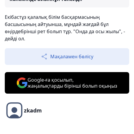
Екібастұз қалалық білім басқармасының
басшысының айтуынша, мұндай жағдай бұл
өңірдебрінші рет болып тұр. "Онда да осы жылы", -
дейді ол.
Мақаламен бөлісу
Google-ға қосылып,
жаңалықтарды бірінші болып оқыңыз
zkadm