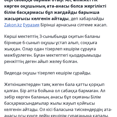
көрген оқушының ата-анасы болса жергілікті
білім басқармасы бұл жағдайды барынша
жасырғысы келгенін айтады
, деп хабарлайды
Zakon.kz
Еуразия
Бірінші арнасына сілтеме жасап.
Көрші мектептің 3-сыныбында оқитын баланы
бірнеше 6-сынып оқушы ұстап алып, соққыға
жыққан. Олар одан тізерлеп кешірім сұрауға
мәжбүрлеген. Бұған мектептегі қыздарымызды
ренжіттің деген айып желеу болған.
Видеода оқушы тізерлеп кешірім сұрайды.
Жеткіншектерден таяқ жеген бала қатты қорқып
қалған. Бір апта бойына ол сабаққа бармаған. Ал
зәбір көрген баланың анасы бұл оқиғаны Білім
басқармасындағылар жылы жауып қойғысы
келгенін айтады. Ол кісі баласына тиіскендердің ата-
анасы осы күнге дейін кешірім сұрағанына қапалы.