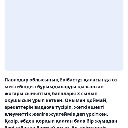
Павлодар облысының Екібастұз қаласында өз
мектебіндегі бұрымдыларды қызғанған
жоғары сыныптың балалары 3-сынып
оқушысын ұрып кеткен. Онымен қоймай,
әрекеттерін видеоға түсіріп, жеткіншекті
әлеуметтік желіге жүктейміз деп үркіткен.
Қазір, әбден қорқып қалған бала бір жұмадан
бері сабаққа бармай отыр. Ал, әлімжеттік