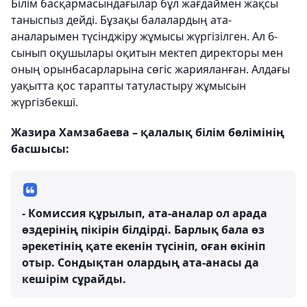
Білім басқармасындағылар бұл жағдаймен жақсы
таныспыз дейді. Бұзақы балалардың ата-
аналарымен түсінджіру жұмысы жүргізілген. Ал 6-
сынып оқушылары оқитын мектеп директоры мен
оның орынбасарларына сөгіс жарияланған. Алдағы
уақытта қос тарапты татуластыру жұмысын
жүргізбекші.
Жазира Хамзабаева – қалалық білім бөлімінің
басшысы:
- Комиссия құрылып, ата-аналар ол арада
өздерінің пікірін білдірді. Барлық бала өз
әрекетінің қате екенін түсініп, оған өкініп
отыр. Сондықтан олардың ата-анасы да
кешірім сұрайды.