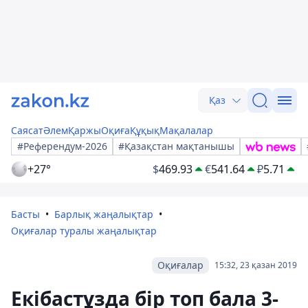
Қаз
Саясат
Әлем
Қаржы
Оқиға
Құқық
Мақалалар
#Референдум-2026
#Қазақстан мақтанышы
+27°
$
469.93
€
541.64
₽
5.71
Басты
Барлық жаңалықтар
Оқиғалар туралы жаңалықтар
Оқиғалар
15:32, 23 қазан 2019
Екібастұзда бір топ бала 3-