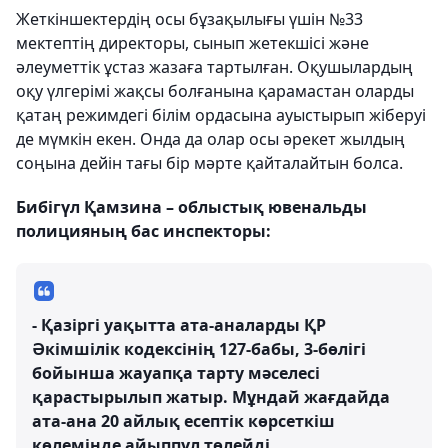
Жеткіншектердің осы бұзақылығы үшін №33
мектептің директоры, сынып жетекшісі және
әлеуметтік ұстаз жазаға тартылған. Оқушылардың
оқу үлгерімі жақсы болғанына қарамастан оларды
қатаң режимдегі білім ордасына ауыстырып жіберуі
де мүмкін екен. Онда да олар осы әрекет жылдың
соңына дейін тағы бір мәрте қайталайтын болса.
Бибігүл Қамзина – облыстық ювенальды
полицияның бас инспекторы:
- Қазіргі уақытта ата-аналарды ҚР
Әкімшілік кодексінің 127-бабы, 3-бөлігі
бойынша жауапқа тарту мәселесі
қарастырылып жатыр. Мұндай жағдайда
ата-ана 20 айлық есептік көрсеткіш
көлемінде айыппұл төлейді.