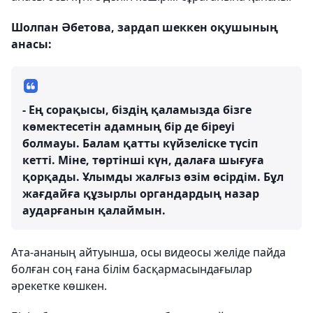
Шолпан Әбетова, зардап шеккен оқушының
анасы:
- Ең сорақысы, біздің қаламызда бізге
көмектесетін адамның бір де біреуі
болмауы. Балам қатты күйзеліске түсіп
кетті. Міне, төртінші күн, далаға шығуға
қорқады. Ұлымды жалғыз өзім өсірдім. Бұл
жағдайға құзырлы органдардың назар
аударғанын қалаймын.
Ата-ананың айтуынша, осы видеосы желіде пайда
болған соң ғана білім басқармасындағылар
әрекетке көшкен.