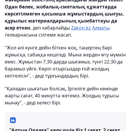
Одан бөлек, жобалық-сметалық құжаттарда
көрсетілмеген қосымша жұмыстардың шығуы,
құрылыс материалдарының қымбаттауы да
әсер еткен
, деп хабарлайды
Zakon.kz
Алматы
телеарнасына сілтеме жасап.
"Жол әлі күнге дейін біткен жоқ, таңертең бәрі
жұмысқа, сабаққа кешігеді. Мына жерден өту мүмкін
емес. Жұмыстан 7.30-дарда шығамыз, түнгі 22.30-да
барамыз үйге. Көріп отырсыздар ғой жолдың
кептелісін", - деді тұрғындардың бірі.
"Қаладан шығатын болсақ, Іргеліге дейін кемінде
жарты сағат, 40 минутта жетеміз. Жолдың тұрысы
мынау", - деді келесі бірі.
"Алтын Ордаға" келу үшін біз 1 сағат, 2 сағат