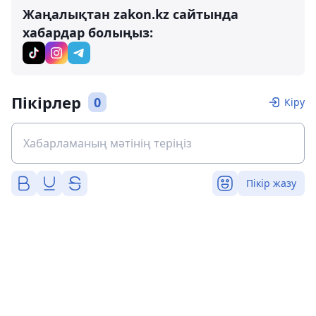
Жаңалықтан zakon.kz сайтында
хабардар болыңыз:
Пікірлер
0
Кіру
Пікір жазу