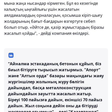
мына жаңа нысандар кірмеген. Бұл өз кезегінде
халықтың ыңғайлығы үшін жасалатын
аялдамалардың орналасуын, қосымша кіріп-шығу
жолдарының бағыт-бағдарын өзгертуге себеп
болып отыр. «Әйтсе де, қазір жұмыстардың біразы
жасалып қойды", - дейді компания өкілдері.
"Айналма эстакаданың бетонын құйып, біз
биыл бітіруге тырысып жатырмыз. "Апорт"
және "Алтын орда" базары маңындағы жаяу
жүргіншілер жолының жүру бөлігін
дайындап, басқа металлоконструкция
дайындайын зауытта жасалып жатыр.
Біреуі 100 пайызға дайын, екіншісі 70 пайыз
дайын. Жыл соңына дейін оны да бітіруді
жоспарлап отырмыз", - деді "Қазавтожол"