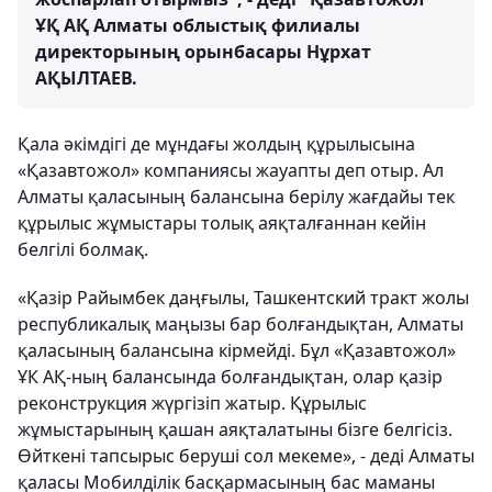
ҰҚ АҚ Алматы облыстық филиалы
директорының орынбасары Нұрхат
АҚЫЛТАЕВ.
Қала әкімдігі де мұндағы жолдың құрылысына
«Қазавтожол» компаниясы жауапты деп отыр. Ал
Алматы қаласының балансына берілу жағдайы тек
құрылыс жұмыстары толық аяқталғаннан кейін
белгілі болмақ.
«Қазір Райымбек даңғылы, Ташкентский тракт жолы
республикалық маңызы бар болғандықтан, Алматы
қаласының балансына кірмейді. Бұл «Қазавтожол»
ҰК АҚ-ның балансында болғандықтан, олар қазір
реконструкция жүргізіп жатыр. Құрылыс
жұмыстарының қашан аяқталатыны бізге белгісіз.
Өйткені тапсырыс беруші сол мекеме», - деді Алматы
қаласы Мобилділік басқармасының бас маманы