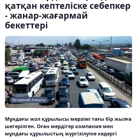
қатқан кептеліске себепкер
- жанар-жағармай
бекеттері
Вечерний Алматы
Мұндағы жол құрылысы мерзімі тағы бір жылға
шегерілген. Оған мердігер компания мен
мұндағы құрылыстың жүргізілуіне кедергі