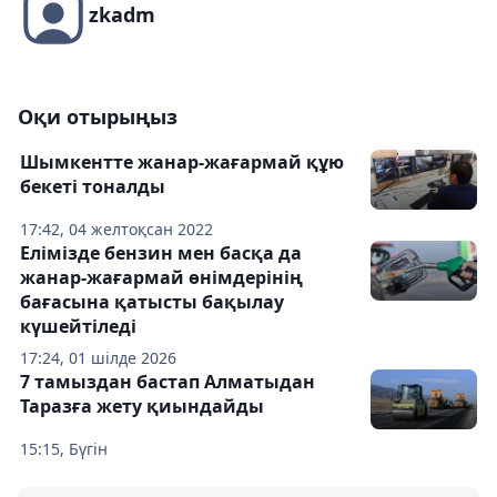
zkadm
Оқи отырыңыз
Шымкентте жанар-жағармай құю
бекеті тоналды
17:42, 04 желтоқсан 2022
Елімізде бензин мен басқа да
жанар-жағармай өнімдерінің
бағасына қатысты бақылау
күшейтіледі
17:24, 01 шілде 2026
7 тамыздан бастап Алматыдан
Таразға жету қиындайды
15:15, Бүгін