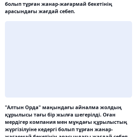
болып тұрған жанар-жағармай бекетінің
арасындағы жағдай себеп.
"Алтын Орда" маңындағы айналма жолдың
құрылысы тағы бір жылға шегерілді. Оған
мердігер компания мен мұндағы құрылыстың
жүргізілуіне кедергі болып тұрған жанар-
жағармай бекетінің арасындағы жағдай себеп.