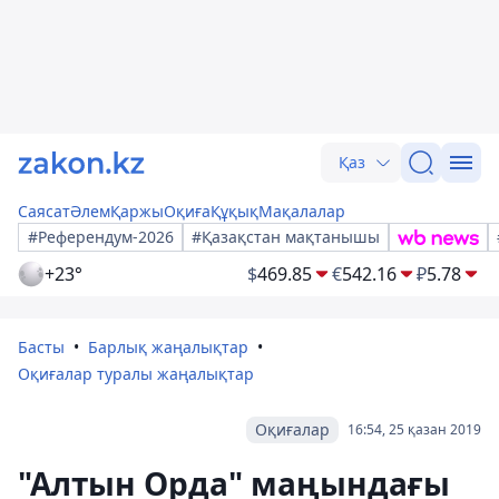
Қаз
Саясат
Әлем
Қаржы
Оқиға
Құқық
Мақалалар
#Референдум-2026
#Қазақстан мақтанышы
+23°
$
469.85
€
542.16
₽
5.78
Басты
Барлық жаңалықтар
Оқиғалар туралы жаңалықтар
Оқиғалар
16:54, 25 қазан 2019
"Алтын Орда" маңындағы