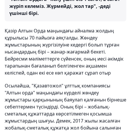
жүріп келеміз. Жүрмейді, жол тар", -деді
үшінші бірі.
Қазір Алтын Орда маңындағы айналма жолдың
құрылысы 70 пайызға аяқталды. Жөндеу
жұмыстарының жүргізілуіне кедергі болып тұрған
нысандардың бірі – жанар-жағармай бекеті.
Бейресми мәліметтерге сүйенсек, оның иесі әкімдік
тарапынан бағаланып белгіленген ақшамен
келіспей, одан екі есе көп қаражат сұрап отыр
Осылайша, "Қазавтожол" ұлттық компаниясы
"Алтын орда" маңындағы күрделі жөндеу
жұмыстары қарқынының баяулап қалғанын бірнеше
себептермен түсіндірді. Оның бірі – жобалық-
сметалық құжаттарда көрсетілмеген қосымша
жұмыстардың шығуы. Демек, 2017 жылы жасалған
жобалық-сметалық құжатқа жол бойына салынған