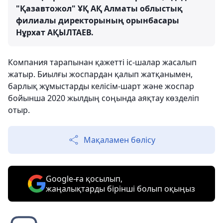
"Қазавтожол" ҰҚ АҚ Алматы облыстық
филиалы директорының орынбасары
Нұрхат АҚЫЛТАЕВ.
Компания тарапынан қажетті іс-шалар жасалып
жатыр. Биылғы жоспардан қалып жатқанымен,
барлық жұмыстарды келісім-шарт және жоспар
бойынша 2020 жылдың соңында аяқтау көзделіп
отыр.
Мақаламен бөлісу
Google-ға қосылып,
жаңалықтарды бірінші болып оқыңыз