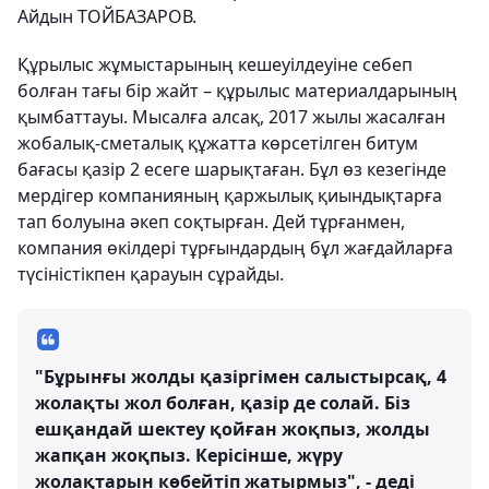
Айдын ТОЙБАЗАРОВ.
Құрылыс жұмыстарының кешеуілдеуіне себеп
болған тағы бір жайт – құрылыс материалдарының
қымбаттауы. Мысалға алсақ, 2017 жылы жасалған
жобалық-сметалық құжатта көрсетілген битум
бағасы қазір 2 есеге шарықтаған. Бұл өз кезегінде
мердігер компанияның қаржылық қиындықтарға
тап болуына әкеп соқтырған. Дей тұрғанмен,
компания өкілдері тұрғындардың бұл жағдайларға
түсіністікпен қарауын сұрайды.
"Бұрынғы жолды қазіргімен салыстырсақ, 4
жолақты жол болған, қазір де солай. Біз
ешқандай шектеу қойған жоқпыз, жолды
жапқан жоқпыз. Керісінше, жүру
жолақтарын көбейтіп жатырмыз", - деді