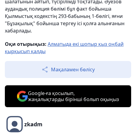
шалатынын айтып, түсірілімді тоқтатады. Әуезов
аудандық полиция бөлімі бұл факт бойынша
Қылмыстық кодекстің 293-бабының 1-бөлігі, яғни
"Бұзақылық" бойынша тергеу ісі қолға алынғанын
хабарлады.
Оқи отырыңыз:
Алматыда екі шопыр қыз оңбай
қырқысып қалды
Мақаламен бөлісу
Google-ға қосылып,
жаңалықтарды бірінші болып оқыңыз
zkadm