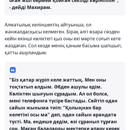
оған жол бермей қойған секілді көрініппін",
- дейді Махирам.
Алматылық келіншектің айтуынша, ол
жанжалдасқысы келмеген. Бірақ әлгі өзара сөзден
кейін екінші көліктегі қыз оны екі мәрте соғып кете
жаздаған. Сол кезде менің қаным басыма шапшып,
қатты ашуландым.
"Біз қатар жүріп келе жаттық. Мен оны
тоқтатып алдым. Әбден ашулы едім.
Көліктен шығуын сұрадым. Ал ол болса,
мені телефонға түсіре бастады. Сөйтіп одан
сайын жыныма тиіп: "Қолыңнан бар
келетіні осы ма" деп, одан сайын арандата
түсті. Мә, ендеше дедім, өзі сұранып тұрған
соң. Маған балаларды мектепке апару керек