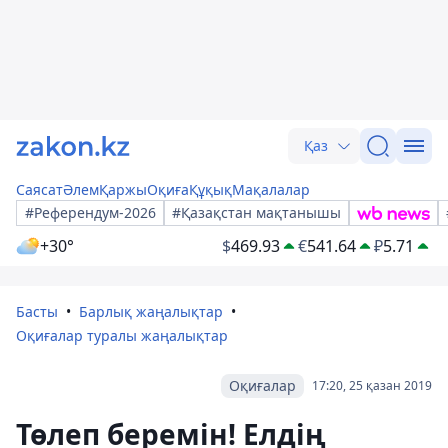
Қаз
Саясат
Әлем
Қаржы
Оқиға
Құқық
Мақалалар
#Референдум-2026
#Қазақстан мақтанышы
+30°
$
469.93
€
541.64
₽
5.71
Басты
Барлық жаңалықтар
Оқиғалар туралы жаңалықтар
Оқиғалар
17:20, 25 қазан 2019
Төлеп беремін! Елдің