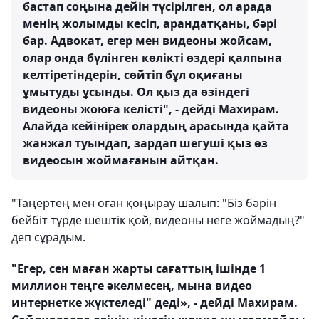
бастап соңына дейін түсірілген, ол арада
менің жолымды кесіп, арандатқаны, бәрі
бар. Адвокат, егер мен видеоны жойсам,
олар онда бүлінген көлікті өздері қалпына
келтіретіндерін, сөйтіп бұл оқиғаны
ұмытуды ұсынды. Ол қыз да өзіндегі
видеоны жоюға келісті", - дейді Махирам.
Алайда кейінірек олардың арасында қайта
жанжал туындап, зардап шегуші қыз өз
видеосын жоймағанын айтқан.
"Таңертең мен оған қоңырау шалып: "Біз бәрін
бейбіт түрде шештік қой, видеоны неге жоймадың?"
деп сұрадым.
"Егер, сен маған жарты сағаттың ішінде 1
миллион теңге әкелмесең, мына видео
интернетке жүктеледі" деді», - дейді Махирам.