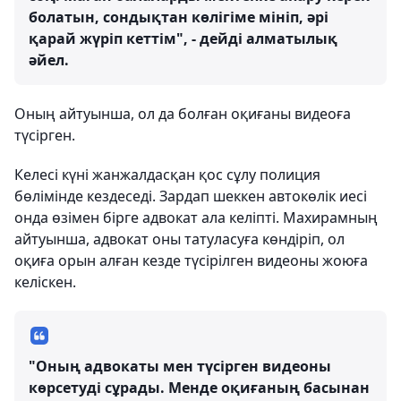
болатын, сондықтан көлігіме мініп, әрі
қарай жүріп кеттім", - дейді алматылық
әйел.
Оның айтуынша, ол да болған оқиғаны видеоға
түсірген.
Келесі күні жанжалдасқан қос сұлу полиция
бөлімінде кездеседі. Зардап шеккен автокөлік иесі
онда өзімен бірге адвокат ала келіпті. Махирамның
айтуынша, адвокат оны татуласуға көндіріп, ол
оқиға орын алған кезде түсірілген видеоны жоюға
келіскен.
"Оның адвокаты мен түсірген видеоны
көрсетуді сұрады. Менде оқиғаның басынан