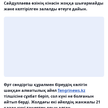
Сайдуллаева өзінің кінәсін жоққа шығармайды
және келтірілген залалды өтеуге дайын.
Өрт сөндіргіш құралмен біреудің көлігін
шаққан алматылық әйел
Tengrinews.kz
тілшісіне сұхбат беріп, сол күні не болғанын
айтып берді. Жолдағы екі әйелдің жанжалы 21
қазан күні таңертең орын алған.