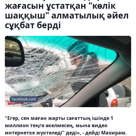
жағасын ұстатқан "көлік
шаққыш" алматылық әйел
сұқбат берді
facebook.com
"Егер, сен маған жарты сағаттың ішінде 1
миллион теңге әкелмесең, мына видео
интернетке жүктеледі" деді», - дейді Махирам.