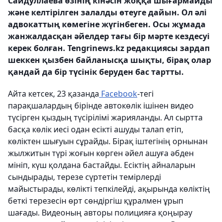
Сайдуллаева өзінің кінәсін жоққа шығармайды
және келтірілген залалды өтеуге дайын. Ол әлі
адвокаттың көмегіне жүгінбеген. Осы жұмада
жанжалдасқан әйелдер тағы бір мәрте кездесуі
керек болған. Tengrinews.kz редакциясы зардап
шеккен қызбен байланысқа шықты, бірақ олар
қандай да бір түсінік беруден бас тартты.
Айта кетсек, 23 қазанда
Facebook
-тегі
парақшалардың бірінде автокөлік ішінен видео
түсірген қыздың түсірілімі жарияланды. Ал сыртта
басқа көлік иесі одан есікті ашуды талап етіп,
көліктен шығуын сұрайды. Бірақ іштегінің орнынан
жылжитын түрі жоғын көрген әйел ашуға әбден
мініп, күш қолдана бастайды. Есіктің айналарын
сындырады, терезе сүртетін темірлерді
майыстырады, көлікті тепкілейді, ақырында көліктің
беткі терезесін өрт сөндіргіш құралмен ұрып
шағады. Видеоның авторы полицияға қоңырау