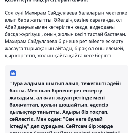
Сол күні Махирам Сайдуллаева балаларын мектепке
алып бара жатыпты. Әйелдің сөзіне қарағанда, ол
Абай даңғылымен көтерілген кезде, видеодағы
басқа жүргізуші, оның жолын кесіп тастай бастаған.
Махирам Сайдуллаева бірнеше рет әйелге ескерту
жасауға тырысқанын айтады, бірақ ол оны елемей,
қыр көрсетіп, жолын қайта-қайта кесе беріпті.
"Тура алдыма шығып алып, тежегішті әдейі
басты. Мен оған бірнеше рет ескерту
жасадым, ал оған жауап ретінде мені
балағаттап, қолын шошайтып, әдепсіз
қылықтар танытты. Ақыры біз тоқтап,
сөйлестік. Мен одан: "Сен неге бұлай
істедің" деп сұрадым. Сөйтсем бір жерде