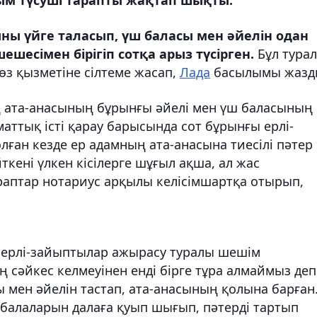
ы үйге таласып, үш баласы мен әйелін одан
шесімен бірігіп сотқа арыз түсірген.
Бұл тура
з қызметіне сілтеме жасап,
Лада
басылымы жазд
ң ата-анасының бұрынғы әйелі мен үш баласының
ттық істі қарау барысында сот бұрынғы ерлі-
ған кезде ер адамның ата-анасына тиесілі пәтер
кені үлкен кісілерге шұғыл ақша, ал жас
раптар нотариус арқылы келісімшартқа отырып,
ң ерлі-зайыптылар ажырасу туралы шешім
ң сәйкес келмеуінен енді бірге тұра алмаймыз деп
 мен әйелін тастап, ата-анасының қолына барған
 балаларын далаға қуып шығып, пәтерді тартып