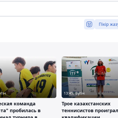
Пікір жаз
үгін
13:45, Бүгін
ская команда
Трое казахстанских
та" пробилась в
теннисистов проиграл
инал турнира в
квалификации