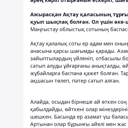
Ажырасқан Ақтау қаласының тұрғын
қуып шықпақ болған. Ол үшін әке-ше
Маңғыстау облыстық сотының баспасө
Ақтау қалалық соты ер адам мен оны
анасына қарсы шағымды қарады. Азама
зайыптылардың үйленіп, отбасылы бол
сатып алуды ұйғарғаны анықталды, өйт
жұбайларға баспана қажет болған. Та
ақшасын төлеп, пәтер сатып алған.
Алайда, осыдан бірнеше ай өткен со
қабылдайды, өйткені олар мінездеріні
шешкен. Басында ер азамат үш баласы
Артынан олар бұрынғы әйелі мен жас