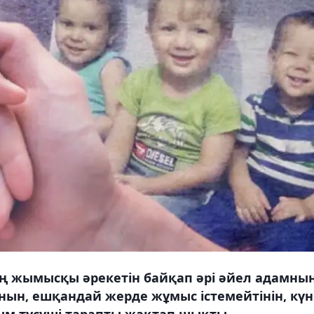
ң жымысқы әрекетін байқап әрі әйел адамны
нын, ешқандай жерде жұмыс істемейтінін, күн
ғым түсуші тарапты жақтап шықты.