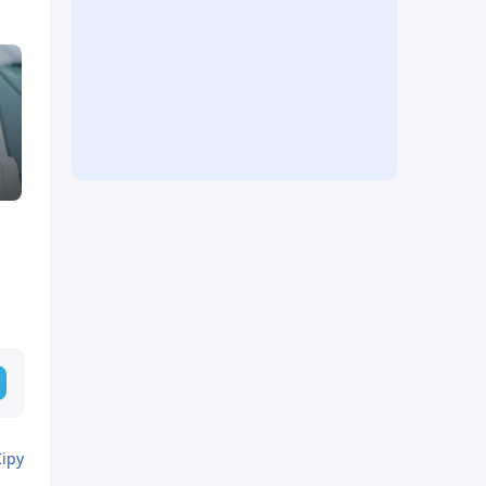
н
Кіру