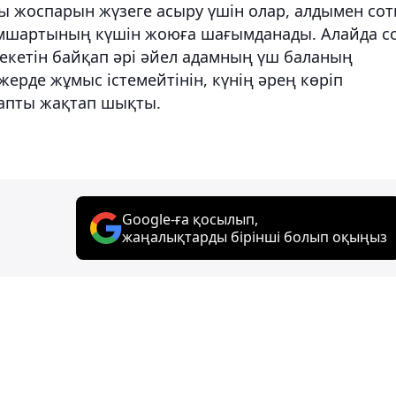
ы жоспарын жүзеге асыру үшін олар, алдымен сот
ісімшартының күшін жоюға шағымданады. Алайда с
етін байқап әрі әйел адамның үш баланың
ерде жұмыс істемейтінін, күнің әрең көріп
рапты жақтап шықты.
Google-ға қосылып,
жаңалықтарды бірінші болып оқыңыз