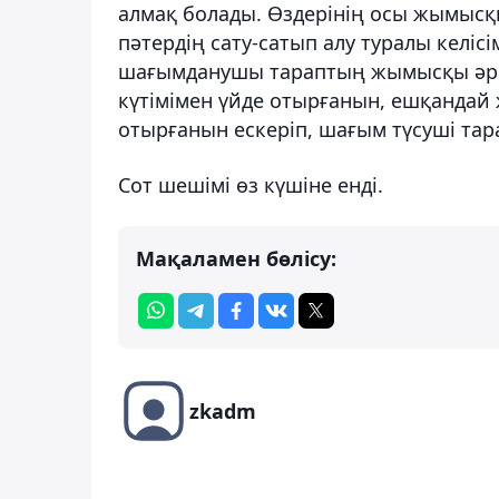
алмақ болады. Өздерінің осы жымысқ
пәтердің сату-сатып алу туралы кел
шағымданушы тараптың жымысқы әрек
күтімімен үйде отырғанын, ешқандай ж
отырғанын ескеріп, шағым түсуші та
Сот шешімі өз күшіне енді.
Мақаламен бөлісу:
zkadm