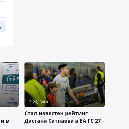
у
13:26, Бүгін
Стал известен рейтинг
и в
Дастана Сатпаева в EA FC 27