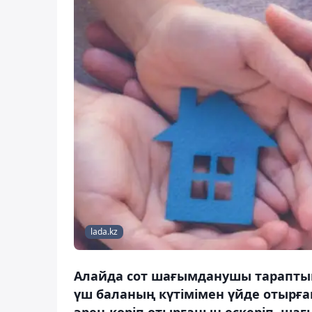
lada.kz
Алайда сот шағымданушы тарапты
үш баланың күтімімен үйде отырға
әрең көріп отырғанын ескеріп, ша