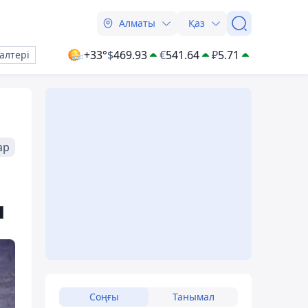
Алматы
Қаз
+33°
$
469.93
€
541.64
₽
5.71
алтері
ар
ы
Соңғы
Танымал