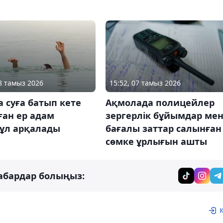
08 тамыз 2026
15:52, 07 тамыз 2026
 суға батып кете
Ақмолада полицейлер
ған ер адам
зергерлік бұйымдар ме
ұл арқалады
бағалы заттар салынған
сөмке ұрлығын ашты
абардар болыңыз: