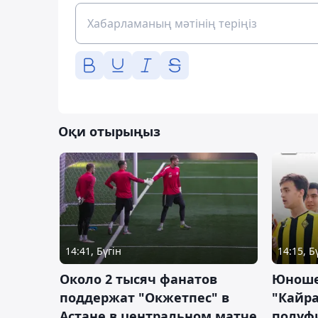
Оқи отырыңыз
14:41, Бүгін
14:15, Б
Около 2 тысяч фанатов
Юноше
поддержат "Окжетпес" в
"Кайра
Астане в центральном матче
полуф