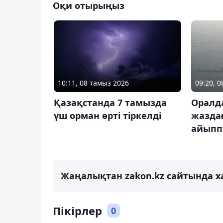
Оқи отырыңыз
10:11, 08 тамыз 2026
09:20, 
Қазақстанда 7 тамызда
Оралда
үш орман өрті тіркелді
жазда
айыпп
Жаңалықтан zakon.kz сайтында х
Пікірлер
0