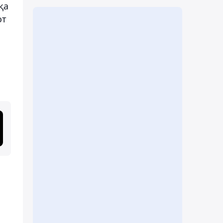
қа
от