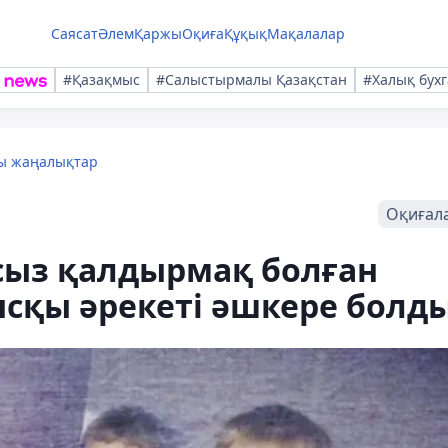
Саясат
Әлем
Қаржы
Оқиға
Құқық
Мақалалар
#Қазақмыс
#Салыстырмалы Қазақстан
#Халық бухг
лы жаңалықтар
Оқиғал
сыз қалдырмақ болған
қы әрекеті әшкере болд