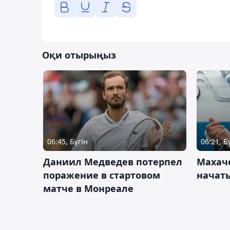
Оқи отырыңыз
06:45, Бүгін
06:21, Б
Даниил Медведев потерпел
Махач
поражение в стартовом
начать
матче в Монреале