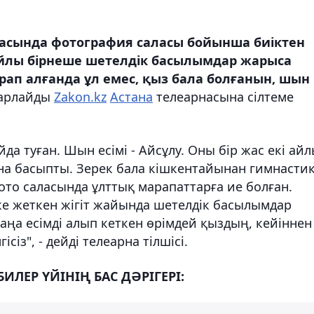
жасында фотография саласы бойынша биіктен
жайлы бірнеше шетелдік басылымдар жарыса
ырап алғанда ұл емес, қыз бала болғанын, шын
барлайды
Zakon.kz
Астана
телеарнасына сілтеме
да туған. Шын есімі - Айсұлу. Оны бір жас екі ай
а басыпты. Зерек бала кішкентайынан гимнастик
ото саласында ұлттық марапаттарға ие болған.
ке жеткен жігіт жайында шетелдік басылымдар
ңа есімді алып кеткен өрімдей қыздың, кейіннен
із", - дейді телеарна тілшісі.
ИЛЕР ҮЙІНІҢ БАС ДӘРІГЕРІ: