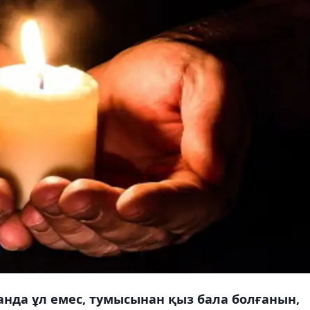
ғанда ұл емес, тумысынан қыз бала болғанын,