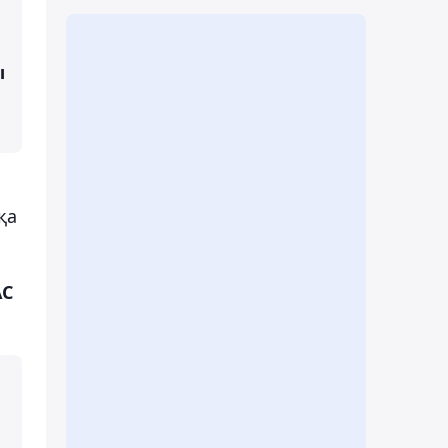
ы
қа
АС