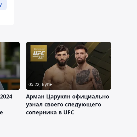
у
05:22, Бүгін
2024
Арман Царукян официально
узнал своего следующего
е
соперника в UFC