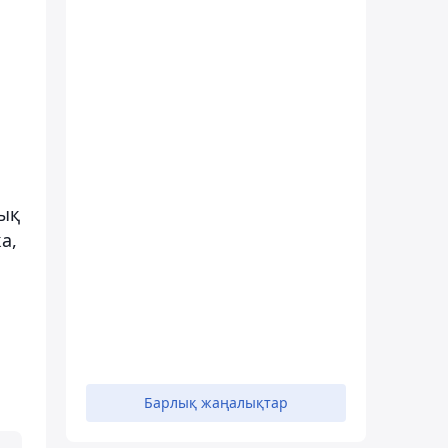
лық
а,
Барлық жаңалықтар