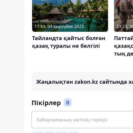
17:43, 04 қыркүйек 2023
23:23, 
Тайландта қайтыс болған
Патта
қазақ туралы не белгілі
қазақ
тың д
Жаңалықтан zakon.kz сайтында х
Пікірлер
0