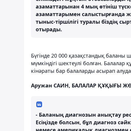
азаматтарынан 4 мың өтініш түск
азаматтарымен салыстырғанда же
тыныс-тіршілігі туралы біздің сы
отырады.
Бүгінде 20 000 қазақстандық баланы 
мүмкіндігі шектеулі болған. Балалар
кінәраты бар балаларды асырап алуда
Аружан САИН, БАЛАЛАР ҚҰҚЫҒЫ ЖӨ
- Баланың диагнозын анықтау ре
Есіңізде болсын, бұл диагноз сә
немесе америкалық диагнозмен с