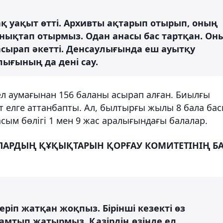
ақ уақыт өтті. Архивты ақтарып отырып, оның
 анықтап отырмыз. Одан анасы бас тартқан. Он
сырап әкетті. Денсаулығында еш ауытқу
лығының да дені сау.
ел аумағынан 156 баланы асырап алған. Биылғы
т елге аттанбапты. Ал, былтырғы жылы 8 бала бас
сым бөлігі 1 мен 9 жас аралығындағы балалар.
АЛАРДЫҢ ҚҰҚЫҚТАРЫН ҚОРҒАУ КОМИТЕТІНІҢ Б
еріп жатқан жоқпыз. Бірінші кезекті өз
амтып жатырмыз. Қазірдің өзінде ел