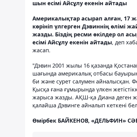
шын есімі Айсұлу екенін айтады
Америкалықтар асырап алған, 17 
көрініп үлгерген Дэвиннің өлімі 
жазды. Біздің ресми өкілдер ол ас
есімі Айсұлу екенін айтады
, деп ха
жасап.
"Дэвин 2001 жылы 16 қазанда Қостанай
шағында америкалық отбасы бауырын
би және сурет салумен айналысқан. Ф
Қысқа ғана ғұмырында үлкен жетістік
жарыса жазды. АҚШ-қа Диана деген жа
қалайша Дэвинге айналып кеткені белгіс
Өмірбек БАЙКЕНОВ, «ДЕЛЬФИН» СӘБ