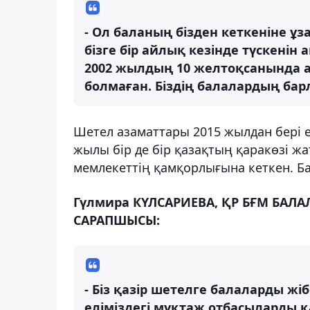
- Ол баланың бізден кеткеніне ұз
бізге бір айлық кезінде түскенін
2002 жылдың 10 желтоқсанында а
болмаған. Біздің балалардың бар
Шетел азаматтары 2015 жылдан бері 
жылы бір де бір қазақтың қаракөзі жа
мемлекеттің қамқорлығына кеткен. Ба
Гүлмира КҮЛСАРИЕВА, ҚР БҒМ БАЛ
САРАПШЫСЫ:
- Біз қазір шетелге балаларды жіб
еліміздегі мұқтаж отбасыларды қ