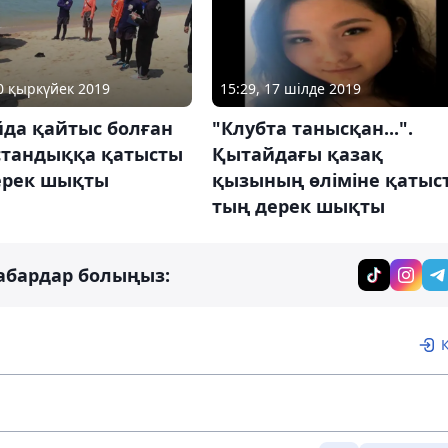
30 қыркүйек 2019
15:29, 17 шілде 2019
йда қайтыс болған
"Клубта танысқан...".
стандыққа қатысты
Қытайдағы қазақ
ерек шықты
қызының өліміне қатыс
тың дерек шықты
абардар болыңыз: