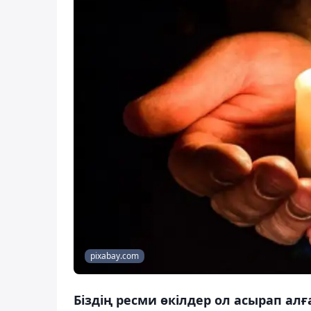
pixabay.com
Біздің ресми өкілдер ол асырап ал