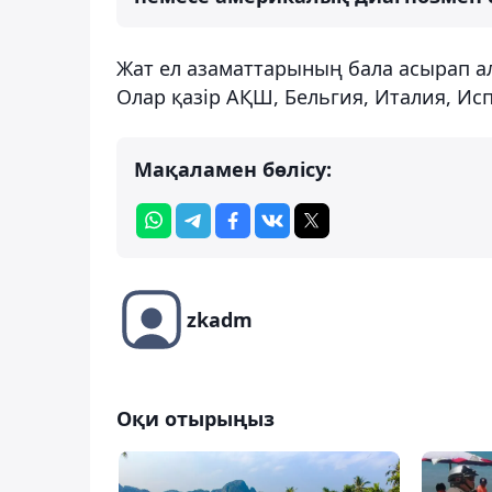
Жат ел азаматтарының бала асырап алу
Олар қазір АҚШ, Бельгия, Италия, Испа
Мақаламен бөлісу:
zkadm
Оқи отырыңыз