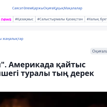
Саясат
Әлем
Қаржы
Оқиға
Құқық
Мақалалар
#Қазақмыс
#Салыстырмалы Қазақстан
#Халық бухг
лы жаңалықтар
Оқиғал
н". Америкада қайтыс
ншегі туралы тың дерек