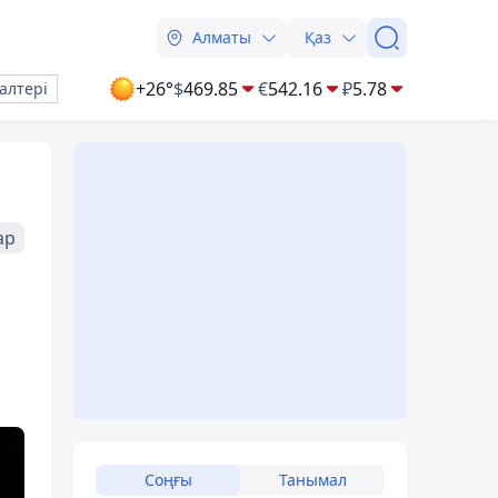
Алматы
Қаз
+26°
$
469.85
€
542.16
₽
5.78
алтері
ар
Соңғы
Танымал