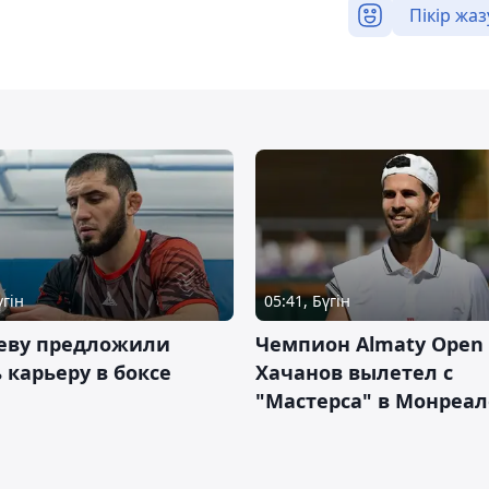
Пікір жаз
үгін
05:41, Бүгін
еву предложили
Чемпион Almaty Open 
 карьеру в боксе
Хачанов вылетел с
"Мастерса" в Монреал