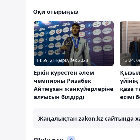
Оқи отырыңыз
14:59, 21 қыркүйек 2023
13:24, 0
Еркін күрестен әлем
Қызыл
чемпионы Ризабек
үйінің
Айтмұхан жанкүйерлеріне
қаза 
алғысын білдірді
есімі б
Жаңалықтан zakon.kz сайтында х