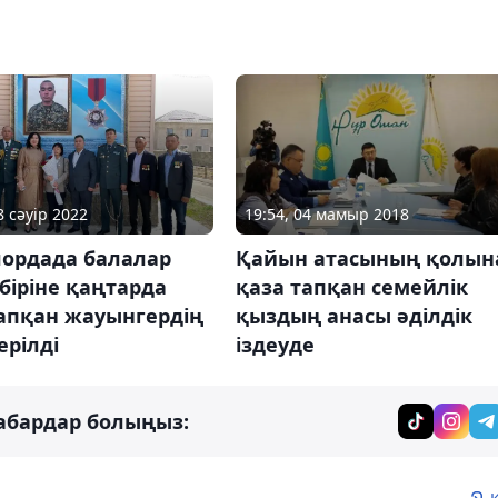
8 сәуір 2022
19:54, 04 мамыр 2018
ордада балалар
Қайын атасының қолын
 біріне қаңтарда
қаза тапқан семейлік
тапқан жауынгердің
қыздың анасы әділдік
ерілді
іздеуде
абардар болыңыз: