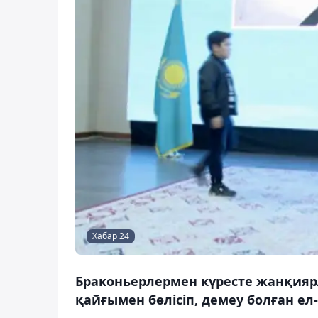
Хабар 24
Браконьерлермен күресте жанқияр
қайғымен бөлісіп, демеу болған ел-