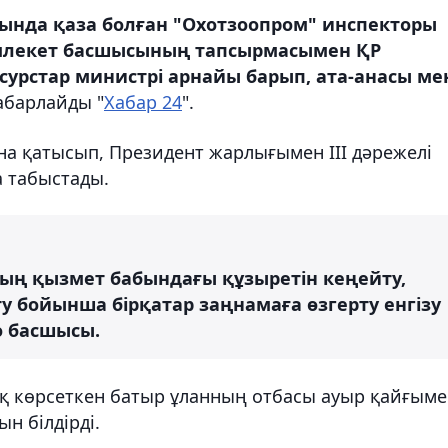
нда қаза болған "Охотзоопром" инспекторы
млекет басшысының тапсырмасымен ҚР
сурстар министрі арнайы барып, ата-анасы ме
хабарлайды "
Хабар 24
".
а қатысып, Президент жарлығымен III дәрежелі
 табыстады.
ның қызмет бабындағы құзыретін кеңейту,
 бойынша бірқатар заңнамаға өзгерту енгізу
о басшысы.
қ көрсеткен батыр ұланның отбасы ауыр қайғыме
ын білдірді.