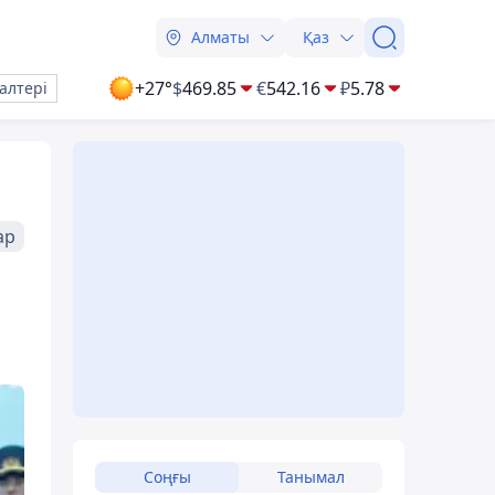
Алматы
Қаз
+27°
$
469.85
€
542.16
₽
5.78
алтері
ар
Соңғы
Танымал