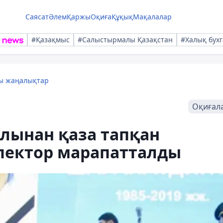
Саясат
Әлем
Қаржы
Оқиға
Құқық
Мақалалар
#Қазақмыс
#Салыстырмалы Қазақстан
#Халық бухг
лы жаңалықтар
Оқиғал
лынан қаза тапқан
пектор марапатталды