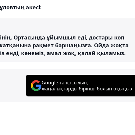
ловтың әкесі:
зінің. Ортасында ұйымшыл еді, достары көп
 жатқанына рақмет баршаңызға. Ойда жоқта
міз енді, көнеміз, амал жоқ, қалай қыламыз.
Google-ға қосылып,
жаңалықтарды бірінші болып оқыңыз