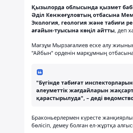
Қызылорда облысында қызмет бабы
Әділ Кенжеғұловтың отбасына Ме
Экология, геология және табиғи ре
ағайын-туысына көңіл айтты
, деп 
Мағзұм Мырзағалиев еске алу жиынын
"Айбын" орденін марқұмның отбасына
"Бүгінде табиғат инспекторлары
әлеуметтік жағдайларын жақсарту
қарастырылуда", – деді ведомств
Браконьерлермен күресте жанқиярлы
бөлісіп, демеу болған ел-жұртқа алғыс