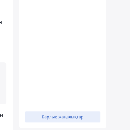
н
н
Барлық жаңалықтар