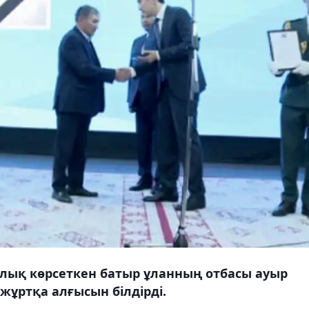
лық көрсеткен батыр ұланның отбасы ауыр
жұртқа алғысын білдірді.