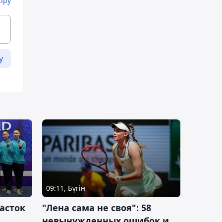
Кіру
у
09:11, Бүгін
асток
"Лена сама не своя": 58
невынужденных ошибок и