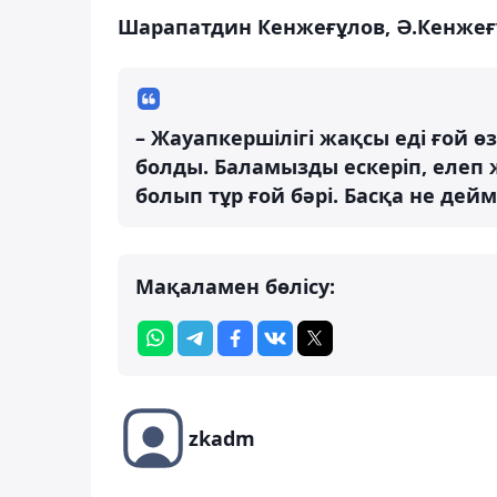
Шарапатдин Кенжеғұлов, Ә.Кенжеғұ
– Жауапкершілігі жақсы еді ғой ө
болды. Баламызды ескеріп, елеп
болып тұр ғой бәрі. Басқа не дей
Мақаламен бөлісу:
zkadm