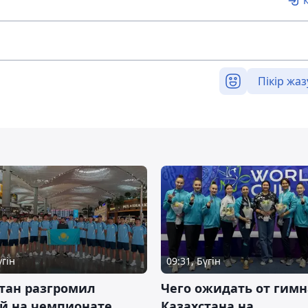
Пікір жаз
үгін
09:31, Бүгін
тан разгромил
Чего ожидать от гимн
ай на чемпионате
Казахстана на