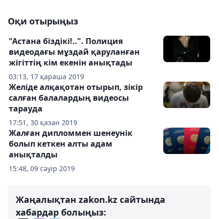
Оқи отырыңыз
"Астана біздікі!..". Полиция
видеодағы мұздай қаруланған
жігіттің кім екенін анықтады
03:13, 17 қараша 2019
Желіде алқақотан отырып, зікір
салған балалардың видеосы
тарауда
17:51, 30 қазан 2019
Жалған дипломмен шенеунік
болып кеткен алты адам
анықталды
15:48, 09 сәуір 2019
Жаңалықтан zakon.kz сайтында
хабардар болыңыз: