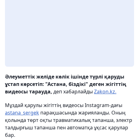
Әлеуметтік желіде көлік ішінде түрлі қаруды
ұстап көрсетіп: "Астана, біздікі" деген жігіттің
видеосы тарауда,
деп хабарлайды
Zakon.kz.
Мұздай қарулы жігіттің видеосы Instagram-дағы
astana_sergek
парақшасында жарияланды. Оның
қолында төрт оқты травматикалық тапанша, электр
талдырғыш тапанша пен автоматқа ұқсас қарулар
бар.