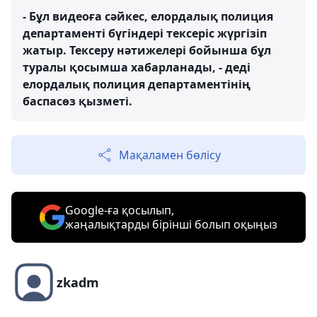
- Бұл видеоға сәйкес, елордалық полиция
департаменті бүгіндері тексеріс жүргізіп
жатыр. Тексеру нәтижелері бойынша бұл
туралы қосымша хабарланады, - деді
елордалық полиция департаментінің
баспасөз қызметі.
Мақаламен бөлісу
Google-ға қосылып,
жаңалықтарды бірінші болып оқыңыз
zkadm