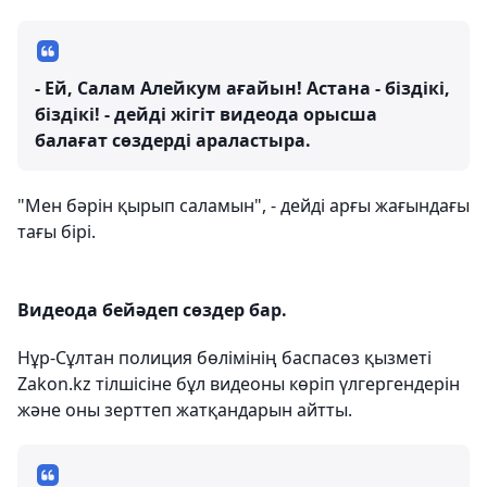
- Ей, Салам Алейкум ағайын! Астана - біздікі,
біздікі! - дейді жігіт видеода орысша
балағат сөздерді араластыра.
"Мен бәрін қырып саламын", - дейді арғы жағындағы
тағы бірі.
Видеода бейәдеп сөздер бар.
Нұр-Сұлтан полиция бөлімінің баспасөз қызметі
Zakon.kz тілшісіне бұл видеоны көріп үлгергендерін
және оны зерттеп жатқандарын айтты.