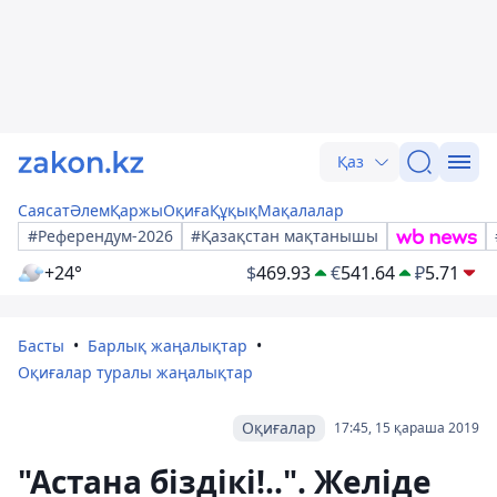
Қаз
Саясат
Әлем
Қаржы
Оқиға
Құқық
Мақалалар
#Референдум-2026
#Қазақстан мақтанышы
+24°
$
469.93
€
541.64
₽
5.71
Басты
Барлық жаңалықтар
Оқиғалар туралы жаңалықтар
Оқиғалар
17:45, 15 қараша 2019
"Астана біздікі!..". Желіде