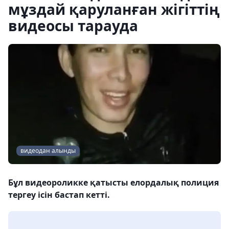
мұздай қаруланған жігіттің
видеосы тарауда
видеодан алынды
Бұл видеороликке қатысты елордалық полиция
тергеу ісін бастап кетті.