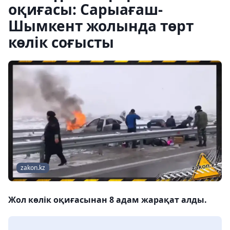
оқиғасы: Сарыағаш-
Шымкент жолында төрт
көлік соғысты
zakon.kz
Жол көлік оқиғасынан 8 адам жарақат алды.