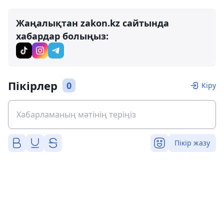
Жаңалықтан zakon.kz сайтында
хабардар болыңыз:
Пікірлер
0
Кіру
Пікір жазу