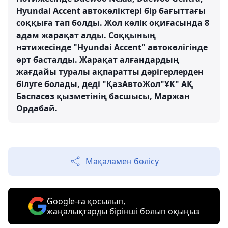
Hyundai Accent автокөліктері бір бағыттағы
соққыға тап болды. Жол көлік оқиғасында 8
адам жарақат алды. Соққының
нәтижесінде "Hyundai Accent" автокөлігінде
өрт басталды. Жарақат алғандардың
жағдайы туралы ақпаратты дәрігерлерден
білуге болады, деді "ҚазАвтоЖол"ҰК" АҚ
Баспасөз қызметінің басшысы, Маржан
Ордабай.
Мақаламен бөлісу
Google-ға қосылып,
жаңалықтарды бірінші болып оқыңыз