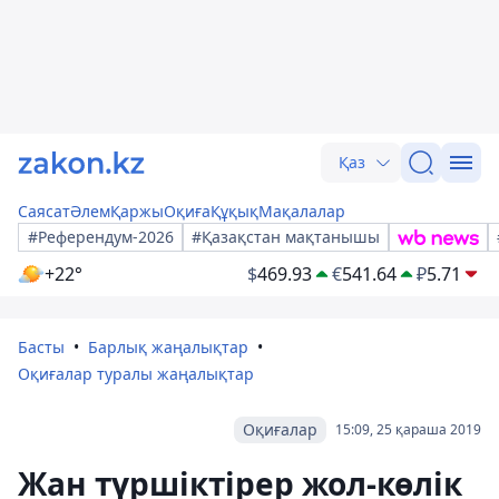
Қаз
Саясат
Әлем
Қаржы
Оқиға
Құқық
Мақалалар
#Референдум-2026
#Қазақстан мақтанышы
+22°
$
469.93
€
541.64
₽
5.71
Басты
Барлық жаңалықтар
Оқиғалар туралы жаңалықтар
Оқиғалар
15:09, 25 қараша 2019
Жан түршіктірер жол-көлік