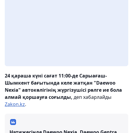
24 қараша күні сағат 11:00-де Сарыағаш-
Шымкент бағытында келе жатқан "Daewoo
Nexia" автокөлігінің жүргізушісі рөлге ие бола
алмай қоршауға соғылды,
деп хабарлайды
Zakon.kz
.
Нәтижесінде Daewoo Nexia, Daewoo Gentra,