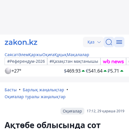
Қаз
Саясат
Әлем
Қаржы
Оқиға
Құқық
Мақалалар
#Референдум-2026
#Қазақстан мақтанышы
+27°
$
469.93
€
541.64
₽
5.71
Басты
Барлық жаңалықтар
Оқиғалар туралы жаңалықтар
Оқиғалар
17:12, 29 қараша 2019
Ақтөбе облысында сот