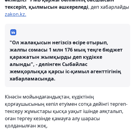
тексеріп, қылмысын әшкереледі
, деп хабарлайды
zakon.kz.
"Ол жалақысын негізсіз өсіре отырып,
жалпы сомасы 1 млн 176 мың теңге бюджет
қаражатын жымқырды деп күдікке
алынды", - делінген Сыбайлас
жемқорлыққа қарсы іс-қимыл агенттігінің
хабарламасында.
Кінәсін мойындағандықтан, күдіктінің
қорғаушысының кепіл етуімен сотқа дейінгі тергеп-
тексеру жұмыстары қысқа уақыт ішінде аяқталып,
оған тергеу кезінде қамауға алу шарасы
қолданылған жоқ.