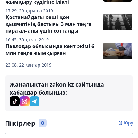
жымқыру күдігіне ілікті
17:29, 29 қараша 2019
Қостанайдағы көші-қон
қызметінің бастығы 3 млн теңге
пара алғаны үшін сотталды
16:45, 30 қазан 2019
Павлодар облысында кент әкімі 6
млн теңге жымқырған
23:08, 22 қаңтар 2019
Жаңалықтан zakon.kz сайтында
хабардар болыңыз:
Пікірлер
0
Кіру