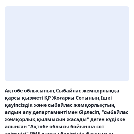
Ақтөбе облысының Сыбайлас жемқорлыққа
қарсы қызметі ҚР Жоғарғы Сотының Ішкі
қауіпсіздік және сыбайлас жемқорлықтың
алдын алу департаментімен бірлесіп, "сыбайлас
жемқорлық қылмысын жасады" деген күдікке
алынған "Ақтөбе облысы бойынша сот
әкімшісі" РМБ қаржы бөлімінің басшысын