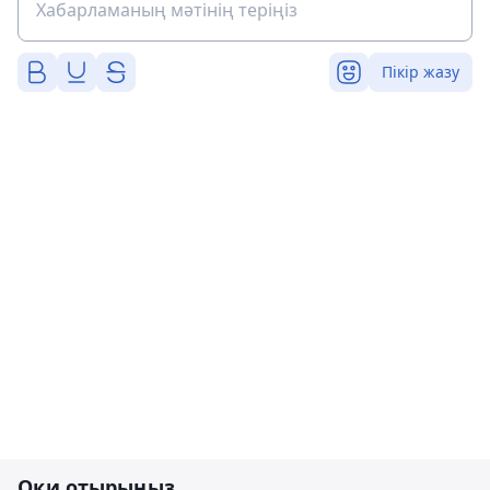
Пікір жазу
Оқи отырыңыз