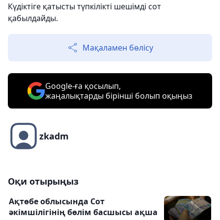
Күдіктіге қатысты түпкілікті шешімді сот
қабылдайды.
Мақаламен бөлісу
Google-ға қосылып,
жаңалықтарды бірінші болып оқыңыз
zkadm
Оқи отырыңыз
Ақтөбе облысында Сот
әкімшілігінің бөлім басшысы ақша