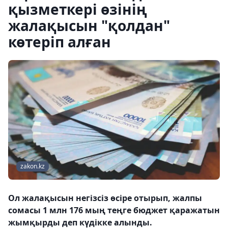
қызметкері өзінің
жалақысын "қолдан"
көтеріп алған
zakon.kz
Ол жалақысын негізсіз өсіре отырып, жалпы
сомасы 1 млн 176 мың теңге бюджет қаражатын
жымқырды деп күдікке алынды.