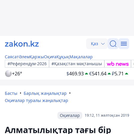
Қаз
Саясат
Әлем
Қаржы
Оқиға
Құқық
Мақалалар
#Референдум-2026
#Қазақстан мақтанышы
+26°
$
469.93
€
541.64
₽
5.71
Басты
Барлық жаңалықтар
Оқиғалар туралы жаңалықтар
Оқиғалар
19:12, 11 желтоқсан 2019
Алматылықтар тағы бір