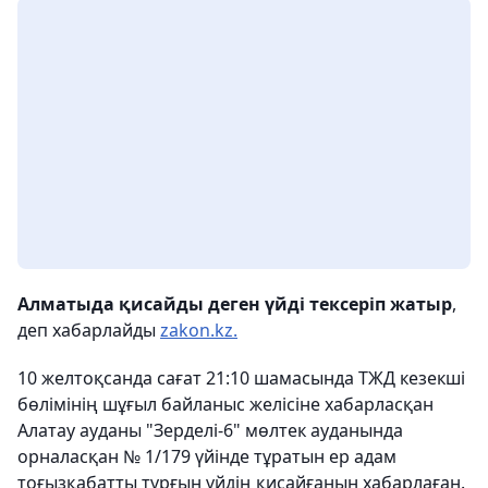
Алматыда қисайды деген үйді тексеріп жатыр
,
деп хабарлайды
zakon.kz.
10 желтоқсанда сағат 21:10 шамасында ТЖД кезекші
бөлімінің шұғыл байланыс желісіне хабарласқан
Алатау ауданы "Зерделі-6" мөлтек ауданында
орналасқан № 1/179 үйінде
тұратын ер адам
тоғызқабатты тұрғын үйдің қисайғанын хабарлаған.