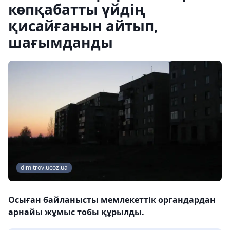
көпқабатты үйдің
қисайғанын айтып,
шағымданды
dimitrov.ucoz.ua
Осыған байланысты мемлекеттік органдардан
арнайы жұмыс тобы құрылды.