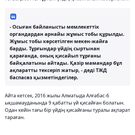
- Осыған байланысты мемлекеттік
органдардан арнайы жұмыс тобы құрылды.
Жұмыс тобы көрсетілген мекен-жайға
барды. Тұрғындар үйдің сыртынан
қарағанда, оның қисайып тұрғаны
байқалатыны айтады. Қазір мамандар бұл
ақпаратты тексеріп жатыр, - деді ТЖД
баспасөз қызметіндегілер.
Айта кетсек, 2016 жылы Алматыда Алғабас-6
ықшамауданында 9 қабатты үй қисайған болатын.
Одан кейін тағы бір үйдің қисайғаны туралы ақпарат
тараған.