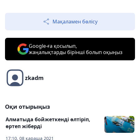
Мақаламен бөлісу
Google-ға қосылып,
жаңалықтарды бірінші болып оқыңыз
zkadm
Оқи отырыңыз
Алматыда бойжеткенді өлтіріп,
өртеп жіберді
17:10, 08 қараша 2021