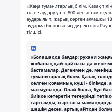
«Жаңа гуманитарлық білім. Қазақ тіл
тіліне аудару үшін 800-ден астам оқ
аударылып, жарық көрген алғашқы 18
аударма бюросының директоры Рауан
тілшісі.
«Болашаққа бағдар: рухани жаңғ
жобаның қай-қайсысы да жеке ме
бастамалар. Дегенмен де, меніңше
гуманитарлық білім. Қазақ тілінд
келген қоғамның күші - білімде, а
мазмұнында. Олай болса, бұл бас
биікке көтеретін тегеурінді тетік
тартымды, сырттағы мамандар да
шешім десек, артық айтқан болма