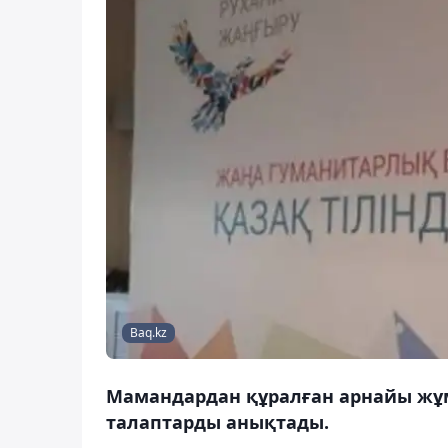
Baq.kz
Мамандардан құралған арнайы жұ
талаптарды анықтады.