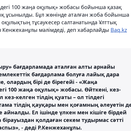
індегі 100 жаңа оқулық» жобасы бойынша қазақ
улық ұсынылды. Бұл жөнінде аталған жоба бойынша
 оқулықтың тұсаукесер салтанатында Ұлттық
 Кенжеханұлы мәлімдеді, деп хабарлайды
Baq.kz
ыру» бағдарламада аталған алты арнайы
млекеттік бағдарлама болуға лайық дара
, олардың бірі де бірегейі - «Жаңа
егі 100 жаңа оқулық» жобасы. Өйткені, кез-
л кез-келген тілдің қуаты – ол тілдегі
тама тілдің қауқары мен қоғамның әлеуетін д
ке айналды. Ел ішінде үлкен мен кішіге бірдей
 бірауыздан қолдаған секем тудырмас сәтті
спыз», - деді Р.Кенжеханұлы.