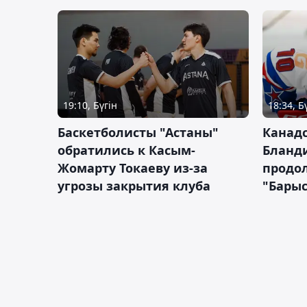
19:10, Бүгін
18:34, Б
Баскетболисты "Астаны"
Канад
обратились к Касым-
Бланд
Жомарту Токаеву из-за
продол
угрозы закрытия клуба
"Барыс