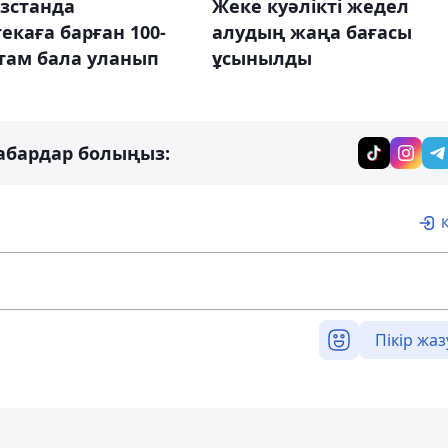
зстанда
Жеке куәлікті жедел
екаға барған 100-
алудың жаңа бағасы
там бала уланып
ұсынылды
абардар болыңыз:
Пікір жаз