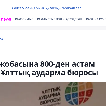
Саясат
Әлем
Қаржы
Оқиға
Құқық
Мақалалар
#Қазақмыс
#Салыстырмалы Қазақстан
#Халық бухг
kz
жобасына 800-ден астам
 Ұлттық аударма бюросы