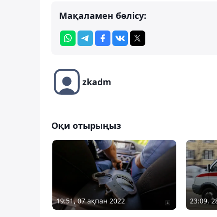
Мақаламен бөлісу:
zkadm
Оқи отырыңыз
19:51, 07 ақпан 2022
23:09, 