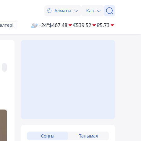
Алматы
Қаз
+24°
$
467.48
€
539.52
₽
5.73
алтері
Соңғы
Танымал