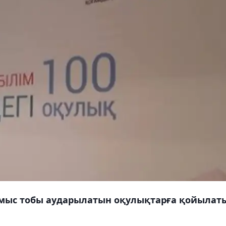
мыс тобы аударылатын оқулықтарға қойылат