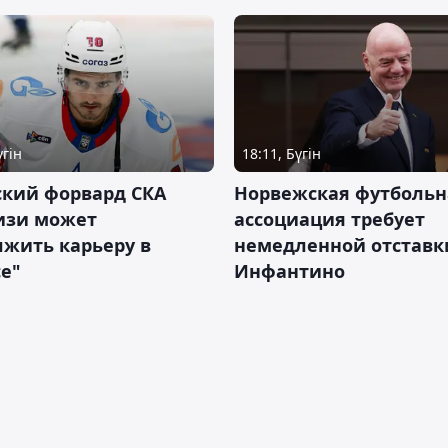
үгін
18:11, Бүгін
ский форвард СКА
Норвежская футбольн
изи может
ассоциация требует
жить карьеру в
немедленной отставк
е"
Инфантино