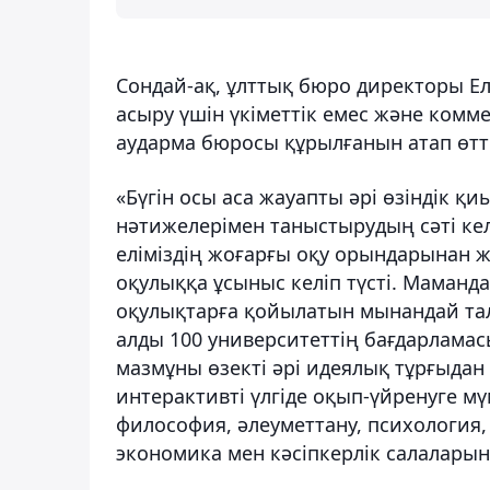
Сондай-ақ, ұлттық бюро директоры Е
асыру үшін үкіметтік емес және комме
аударма бюросы құрылғанын атап өтті
«Бүгін осы аса жауапты әрі өзіндік 
нәтижелерімен таныстырудың сәті ке
еліміздің жоғарғы оқу орындарынан ж
оқулыққа ұсыныс келіп түсті. Маман
оқулықтарға қойылатын мынандай тал
алды 100 университеттің бағдарламасы
мазмұны өзекті әрі идеялық тұрғыдан
интерактивті үлгіде оқып-үйренуге мү
философия, әлеуметтану, психология, т
экономика мен кәсіпкерлік салаларын 