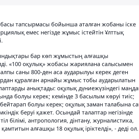
лбасы тапсырмасы бойынша аталған жобаны іске
рциялық емес негізде жұмыс істейтін Ұлттық
.
қиындықтары бар көп жұмыстың алғашқы
лді. «100 оқулық» жобасы жариялана салысымен
алпы саны 800-ден аса аударылуы керек деген
дардан құралған арнайы жұмыс тобы аударылатын
аптарды анықтады: оқулық дүниежүзіндегі маңда
нда болуы керек; кемінде 3 басылым көруі тиіс;
 бейтарап болуы керек; оқулық заман талабына с
мкіндік беруі қажет. Осындай талаптар негізінде
іл білімі, антропология, дінтану, журналистика,
қамтитын алғашқы 18 оқулық іріктелді», - деді ол.