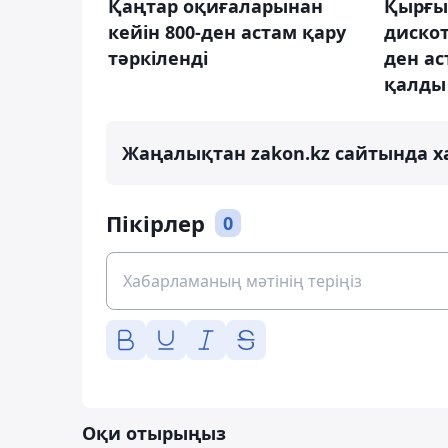
Қаңтар оқиғаларынан
Қырғы
кейін 800-ден астам қару
дискот
тәркіленді
ден ас
қалды
Жаңалықтан zakon.kz сайтында х
Пікірлер
0
Оқи отырыңыз