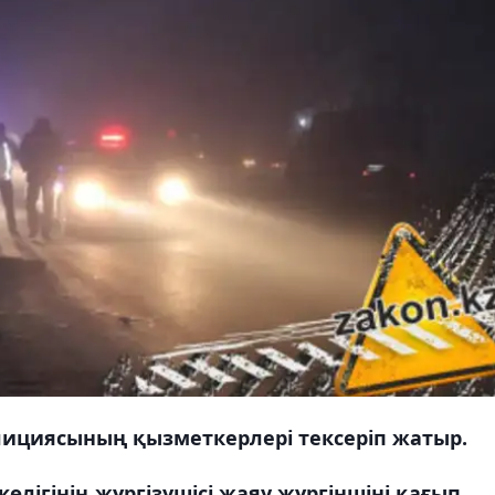
ициясының қызметкерлері тексеріп жатыр.
өлігінің жүргізушісі жаяу жүргіншіні қағып,