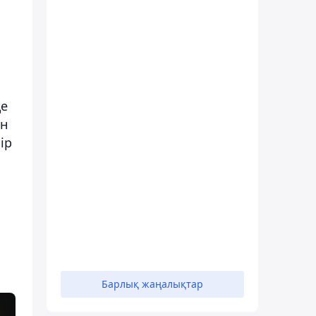
де
ан
ір
Барлық жаңалықтар