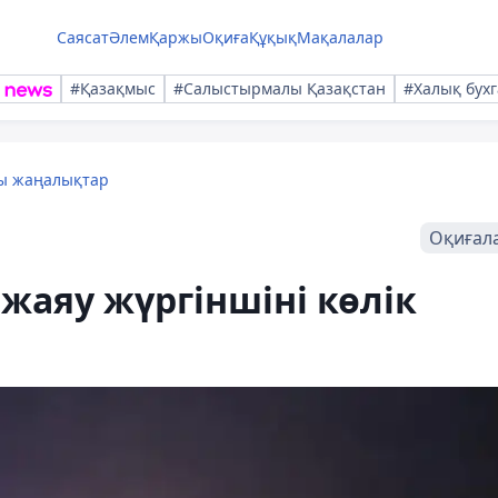
Саясат
Әлем
Қаржы
Оқиға
Құқық
Мақалалар
#Қазақмыс
#Салыстырмалы Қазақстан
#Халық бухг
лы жаңалықтар
Оқиғал
жаяу жүргіншіні көлік