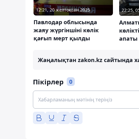
12:21, 20 желтоқсан 2025
22:25, 
Павлодар облысында
Алмат
жаяу жүргіншіні көлік
көлік
қағып мерт қылды
апаты
Жаңалықтан zakon.kz сайтында х
Пікірлер
0