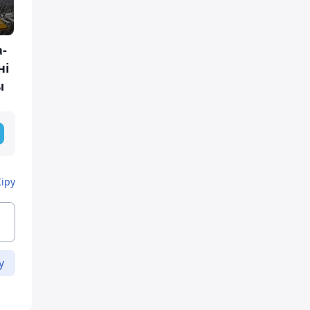
-
ні
ы
Кіру
у