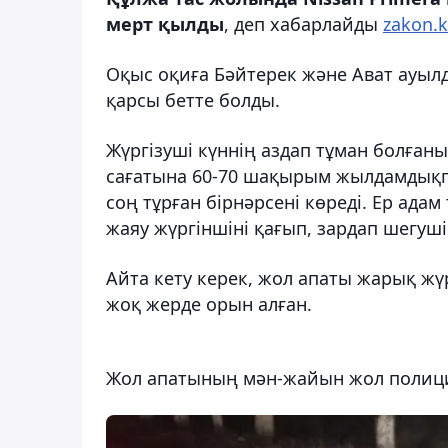
мерт қылды
, деп хабарлайды
zakon.k
Оқыс оқиға Бәйтерек және Ават ауыл
қарсы бетте болды.
Жүргізуші күннің аздап тұман болған
сағатына 60-70 шақырым жылдамдықпен
соң тұрған бірнәрсені көреді. Ер адам
жаяу жүргіншіні қағып, зардап шегуш
Айта кету керек, жол апаты жарық жүрг
жоқ жерде орын алған.
Жол апатының мән-жайын жол полици