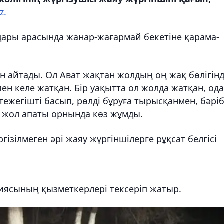
z.
дары арасында жанар-жағармай бекетіне қарама-
ын айтады. Ол Ават жақтан жолдың оң жақ бөлігін
 келе жатқан. Бір уақытта ол жолда жатқан, од
 тежегішті басып, рөлді бұруға тырысқанмен, бәріб
і жол апаты орнында көз жұмды.
ізілмеген әрі жаяу жүргіншілерге рұқсат белгісі
ясының қызметкерлері тексеріп жатыр.