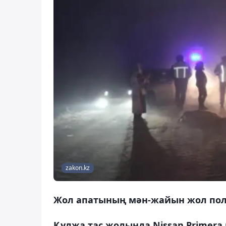
zakon.kz
Жол апатының мән-жайын жол пол
Құлжа тас жолында Nissan Primera к