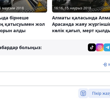
05 маусым 2018
16:16, 15 наурыз 2018
ыда бірнеше
Алматы қаласында Алма
тің қатысуымен жол
Арасанда жаяу жүргінші
 орын алды
көлік қағып, мерт қылд
абардар болыңыз:
Пікір жаз