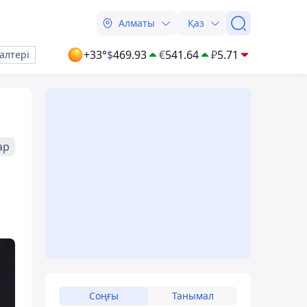
Алматы
Қаз
+33°
$
469.93
€
541.64
₽
5.71
алтері
ар
Соңғы
Танымал