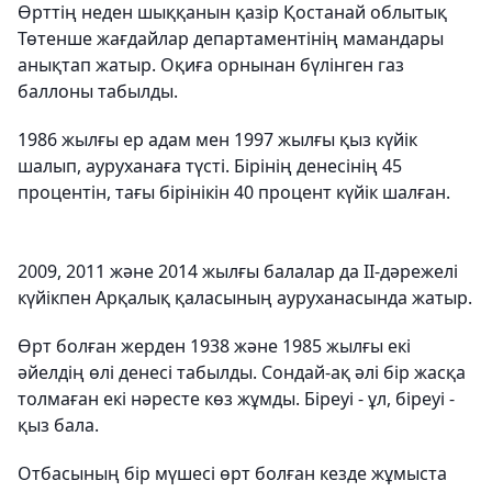
Өрттің неден шыққанын қазір Қостанай облытық
Төтенше жағдайлар департаментінің мамандары
анықтап жатыр. Оқиға орнынан бүлінген газ
баллоны табылды.
1986 жылғы ер адам мен 1997 жылғы қыз күйік
шалып, ауруханаға түсті. Бірінің денесінің 45
процентін, тағы бірінікін 40 процент күйік шалған.
2009, 2011 және 2014 жылғы балалар да ІІ-дәрежелі
күйікпен Арқалық қаласының ауруханасында жатыр.
Өрт болған жерден 1938 және 1985 жылғы екі
әйелдің өлі денесі табылды. Сондай-ақ әлі бір жасқа
толмаған екі нәресте көз жұмды. Біреуі - ұл, біреуі -
қыз бала.
Отбасының бір мүшесі өрт болған кезде жұмыста