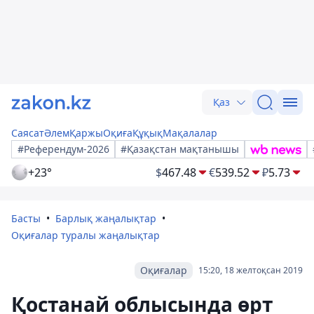
Қаз
Саясат
Әлем
Қаржы
Оқиға
Құқық
Мақалалар
#Референдум-2026
#Қазақстан мақтанышы
+23°
$
467.48
€
539.52
₽
5.73
Басты
Барлық жаңалықтар
Оқиғалар туралы жаңалықтар
Оқиғалар
15:20, 18 желтоқсан 2019
Қостанай облысында өрт