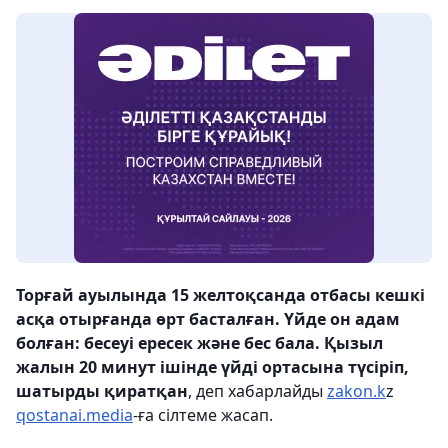
Торғай ауылында 15 желтоқсанда отбасы кешкі
асқа отырғанда өрт басталған. Үйде он адам
болған: бесеуі ересек және бес бала. Қызыл
жалын 20 минут ішінде үйді ортасына түсіріп,
шатырды қиратқан
, деп хабарлайды
zakon.k
z
qostanai.media
-ға сілтеме жасап.