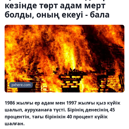
кезінде төрт адам мерт
болды, оның екеуі - бала
pxhere.com
1986 жылғы ер адам мен 1997 жылғы қыз күйік
шалып, ауруханаға түсті. Бірінің денесінің 45
процентін, тағы бірінікін 40 процент күйік
шалған.