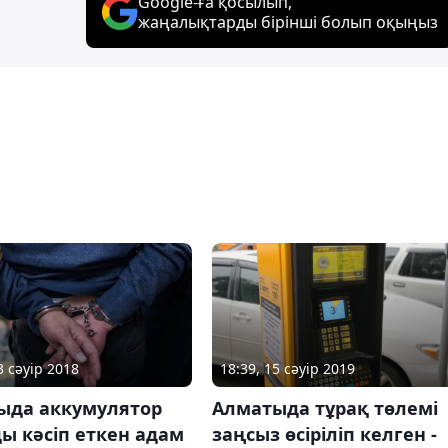
Google-ға қосылып,
жаңалықтарды бірінші болып оқыңыз
3 сәуір 2018
18:39, 15 сәуір 2019
ыда аккумулятор
Алматыда тұрақ төлемі
ы кәсіп еткен адам
заңсыз өсіріліп келген -