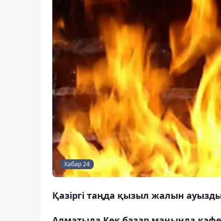
Хабар 24
Қазіргі таңда қызыл жалын ауызд
Алматыда Көк базар маңында кафе 