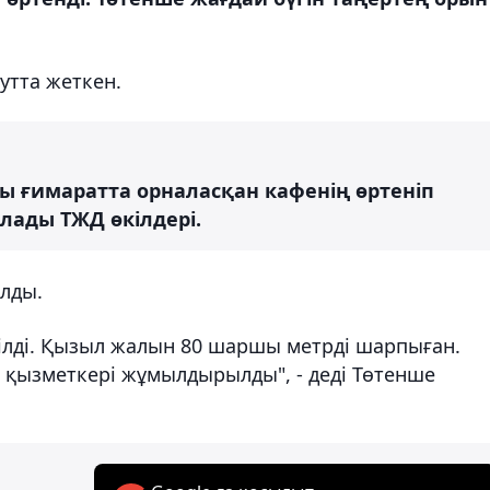
утта жеткен.
ы ғимаратта орналасқан кафенің өртеніп
лады ТЖД өкілдері.
лды.
рілді. Қызыл жалын 80 шаршы метрді шарпыған.
2 қызметкері жұмылдырылды", - деді Төтенше