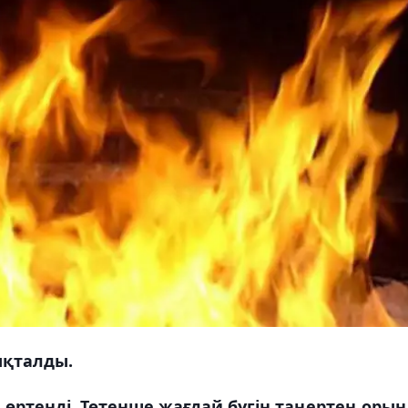
ықталды.
өртенді. Төтенше жағдай бүгін таңертең орын