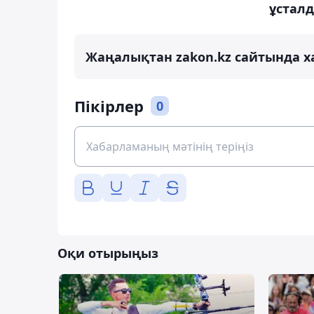
ұстал
Жаңалықтан zakon.kz сайтында х
Пікірлер
0
Оқи отырыңыз