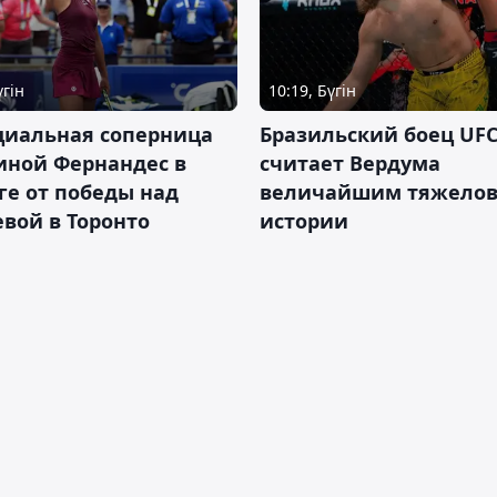
үгін
10:19, Бүгін
циальная соперница
Бразильский боец UFC
иной Фернандес в
считает Вердума
ге от победы над
величайшим тяжелов
вой в Торонто
истории