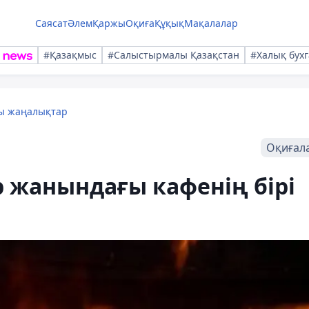
Саясат
Әлем
Қаржы
Оқиға
Құқық
Мақалалар
#Қазақмыс
#Салыстырмалы Қазақстан
#Халық бухг
лы жаңалықтар
Оқиғал
 жанындағы кафенің бірі