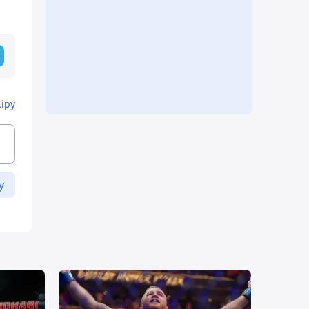
Кіру
у