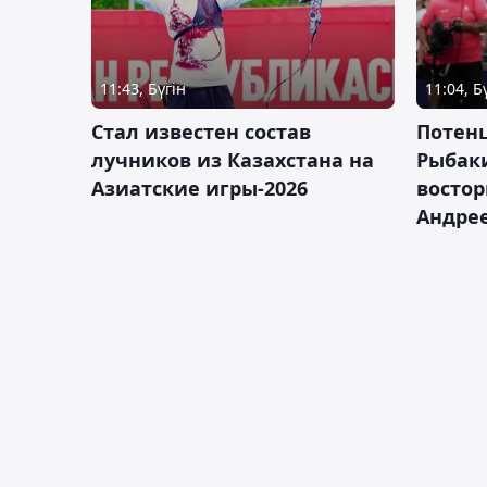
11:43, Бүгін
11:04, Б
Стал известен состав
Потен
лучников из Казахстана на
Рыбак
Азиатские игры-2026
востор
Андрее