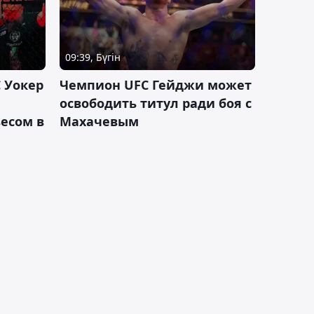
09:39, Бүгін
 Уокер
Чемпион UFC Гейджи может
освободить титул ради боя с
есом в
Махачевым