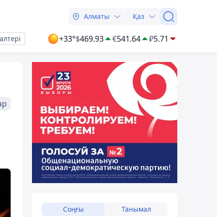
Алматы
Қаз
+33°
$
469.93
€
541.64
₽
5.71
алтері
ар
Соңғы
Танымал