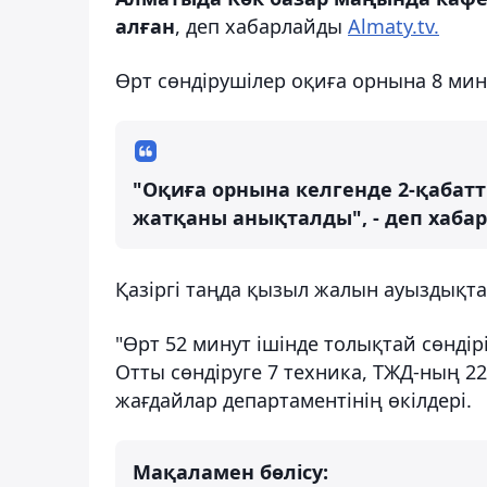
алған
, деп хабарлайды
Аlmaty.tv.
Өрт сөндірушілер оқиға орнына 8 мин
"Оқиға орнына келгенде 2-қабатт
жатқаны анықталды", - деп хабар
Қазіргі таңда қызыл жалын ауыздықта
"Өрт 52 минут ішінде толықтай сөнді
Отты сөндіруге 7 техника, ТЖД-ның 2
жағдайлар департаментінің өкілдері.
Мақаламен бөлісу: