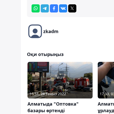
zkadm
Оқи отырыңыз
16:51, 28 тамыз 2022
17:33, 0
Алматыда "Оптовка"
Алмат
базары өртенді
ұрлауд