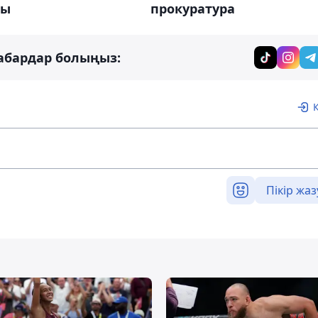
ды
прокуратура
абардар болыңыз:
Пікір жаз