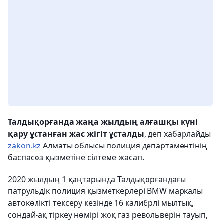
Талдықорғанда жаңа жылдың алғашқы күні
қару ұстанған жас жігіт ұсталды
, деп хабарлайды
zakon.kz
Алматы облысы полиция департаментінің
баспасөз қызметіне сілтеме жасап.
2020 жылдың 1 қаңтарында Талдықорғандағы
патрульдік полиция қызметкерлері BMW маркалы
автокөлікті тексеру кезінде 16 калибрлі мылтық,
сондай-ақ тіркеу нөмірі жоқ газ револьверін тауып,