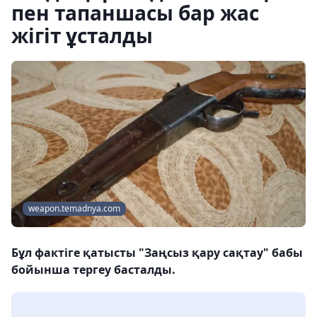
пен тапаншасы бар жас
жігіт ұсталды
weapon.temadnya.com
Бұл фактіге қатысты "Заңсыз қару сақтау" бабы
бойынша тергеу басталды.