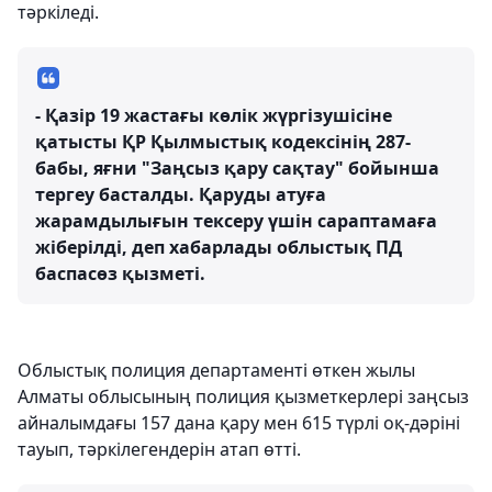
тәркіледі.
- Қазір 19 жастағы көлік жүргізушісіне
қатысты ҚР Қылмыстық кодексінің 287-
бабы, яғни "Заңсыз қару сақтау" бойынша
тергеу басталды. Қаруды атуға
жарамдылығын тексеру үшін сараптамаға
жіберілді, деп хабарлады облыстық ПД
баспасөз қызметі.
Облыстық полиция департаменті өткен жылы
Алматы облысының полиция қызметкерлері заңсыз
айналымдағы 157 дана қару мен 615 түрлі оқ-дәріні
тауып, тәркілегендерін атап өтті.