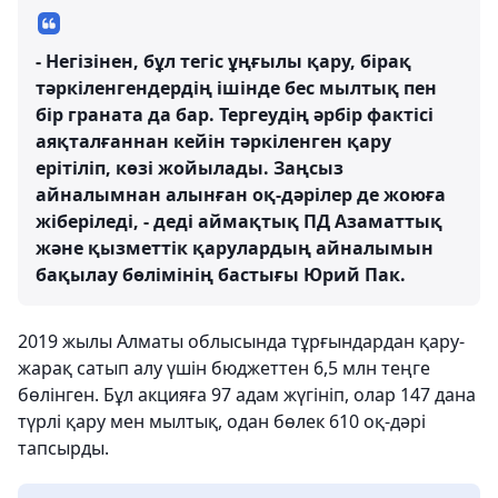
- Негізінен, бұл тегіс ұңғылы қару, бірақ
тәркіленгендердің ішінде бес мылтық пен
бір граната да бар. Тергеудің әрбір фактісі
аяқталғаннан кейін тәркіленген қару
ерітіліп, көзі жойылады. Заңсыз
айналымнан алынған оқ-дәрілер де жоюға
жіберіледі, - деді аймақтық ПД Азаматтық
және қызметтік қарулардың айналымын
бақылау бөлімінің бастығы Юрий Пак.
2019 жылы Алматы облысында тұрғындардан қару-
жарақ сатып алу үшін бюджеттен 6,5 млн теңге
бөлінген. Бұл акцияға 97 адам жүгініп, олар 147 дана
түрлі қару мен мылтық, одан бөлек 610 оқ-дәрі
тапсырды.