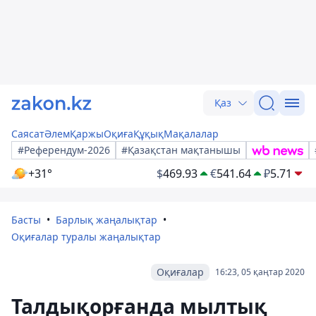
Қаз
Саясат
Әлем
Қаржы
Оқиға
Құқық
Мақалалар
#Референдум-2026
#Қазақстан мақтанышы
+31°
$
469.93
€
541.64
₽
5.71
Басты
Барлық жаңалықтар
Оқиғалар туралы жаңалықтар
Оқиғалар
16:23, 05 қаңтар 2020
Талдықорғанда мылтық